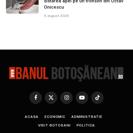
sistarea apei pe un tronson din Octav
Onicescu
6 august 2026
Facebook
X
Instagram
YouTube
TikTok
(Twitter)
ACASA
ECONOMIC
ADMINISTRATIE
VISIT BOTOSANI
POLITICA