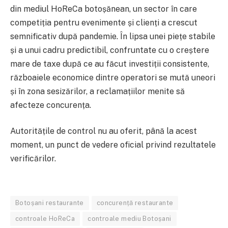
din mediul HoReCa botoșănean, un sector în care
competiția pentru evenimente și clienți a crescut
semnificativ după pandemie. În lipsa unei piețe stabile
și a unui cadru predictibil, confruntate cu o creștere
mare de taxe după ce au făcut investiții consistente,
războaiele economice dintre operatori se mută uneori
și în zona sesizărilor, a reclamațiilor menite să
afecteze concurența.
Autoritățile de control nu au oferit, până la acest
moment, un punct de vedere oficial privind rezultatele
verificărilor.
Botoșani restaurante
concurență restaurante
controale HoReCa
controale mediu Botoșani