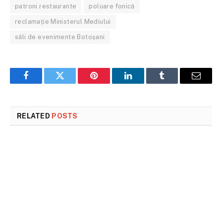
patroni restaurante
poluare fonică
reclamație Ministerul Mediului
săli de evenimente Botoșani
Facebook
Twitter
Pinterest
LinkedIn
Tumblr
Email
RELATED
POSTS