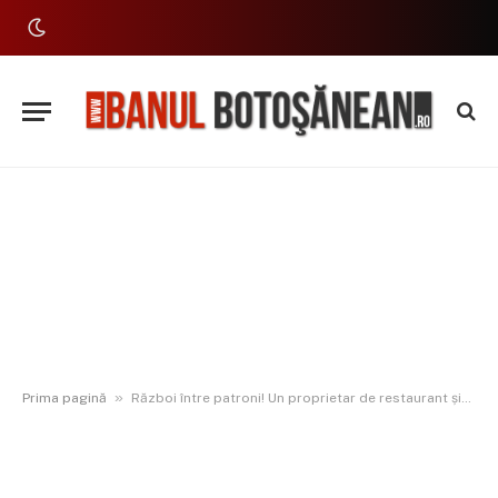
»
Prima pagină
Război între patroni! Un proprietar de restaurant și-a reclamat colegii din HoReCa la Mediu