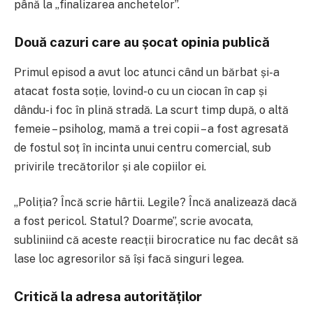
până la „finalizarea anchetelor”.
Două cazuri care au șocat opinia publică
Primul episod a avut loc atunci când un bărbat și-a
atacat fosta soție, lovind-o cu un ciocan în cap și
dându-i foc în plină stradă. La scurt timp după, o altă
femeie – psiholog, mamă a trei copii – a fost agresată
de fostul soț în incinta unui centru comercial, sub
privirile trecătorilor și ale copiilor ei.
„Poliția? Încă scrie hârtii. Legile? Încă analizează dacă
a fost pericol. Statul? Doarme”, scrie avocata,
subliniind că aceste reacții birocratice nu fac decât să
lase loc agresorilor să își facă singuri legea.
Critică la adresa autorităților