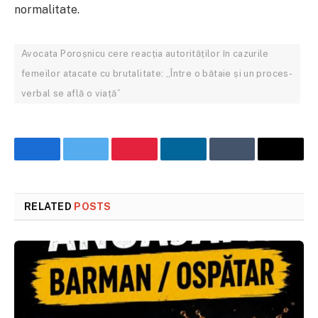
normalitate.
Avocata Poroșnicu cere reacția autorităților în cazurile
femeilor atacate cu brutalitate: „Între o bătaie și un proces-
verbal se află o viață”
Facebook
Twitter
Pinterest
LinkedIn
Tumblr
Email
RELATED
POSTS