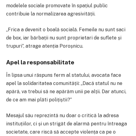
modelele sociale promovate în spațiul public
contribuie la normalizarea agresivității.
„Frica a devenit o boală socială. Femeile nu sunt saci
de box, iar bărbații nu sunt proprietari de suflete și
trupuri”, atrage atenția Poroșnicu.
Apel la responsabilitate
În lipsa unui răspuns ferm al statului, avocata face
apel la solidaritatea comunității: „Dacă statul nu ne
apără, va trebui să ne apărăm unii pe alții. Dar atunci,
de ce am mai plăti polițiștii?”
Mesajul său reprezintă nu doar o critică la adresa
instituțiilor, ci și un strigăt de alarmă pentru întreaga
societate, care riscă să accepte violența ca pe o