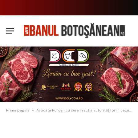
»
Prima pagină
Avocata Poroșnicu cere reacția autorităților în cazurile femeilor atacate cu brutalitate: „Între o bătaie și un proces-verbal se află o viață”