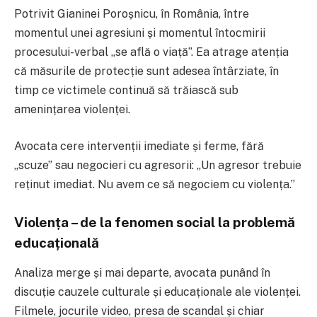
Potrivit Gianinei Poroșnicu, în România, între
momentul unei agresiuni și momentul întocmirii
procesului-verbal „se află o viață”. Ea atrage atenția
că măsurile de protecție sunt adesea întârziate, în
timp ce victimele continuă să trăiască sub
amenințarea violenței.
Avocata cere intervenții imediate și ferme, fără
„scuze” sau negocieri cu agresorii: „Un agresor trebuie
reținut imediat. Nu avem ce să negociem cu violența.”
Violența – de la fenomen social la problemă
educațională
Analiza merge și mai departe, avocata punând în
discuție cauzele culturale și educaționale ale violenței.
Filmele, jocurile video, presa de scandal și chiar