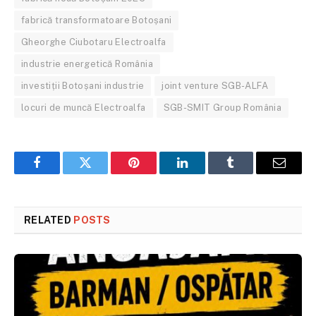
fabrică transformatoare Botoșani
Gheorghe Ciubotaru Electroalfa
industrie energetică România
investiții Botoșani industrie
joint venture SGB-ALFA
locuri de muncă Electroalfa
SGB-SMIT Group România
Facebook
Twitter
Pinterest
LinkedIn
Tumblr
Email
RELATED
POSTS