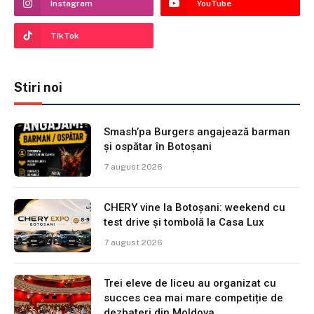
Instagram
YouTube
TikTok
Stiri noi
Smash’pa Burgers angajează barman
și ospătar în Botoșani
7 august 2026
CHERY vine la Botoșani: weekend cu
test drive și tombolă la Casa Lux
7 august 2026
Trei eleve de liceu au organizat cu
succes cea mai mare competiție de
dezbateri din Moldova