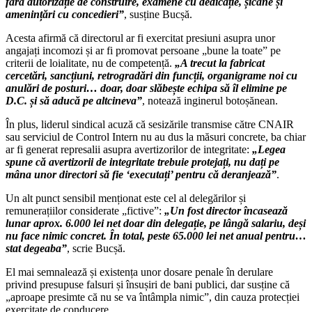
fără autorizație de construire, examene cu dedicație, șicane și
amenințări cu concedieri”
, susține Bucșă.
Acesta afirmă că directorul ar fi exercitat presiuni asupra unor
angajați incomozi și ar fi promovat persoane „bune la toate” pe
criterii de loialitate, nu de competență.
„A trecut la fabricat
cercetări, sancțiuni, retrogradări din funcții, organigrame noi cu
anulări de posturi… doar, doar slăbește echipa să îl elimine pe
D.C. și să aducă pe altcineva”
, notează inginerul botoșănean.
În plus, liderul sindical acuză că sesizările transmise către CNAIR
sau serviciul de Control Intern nu au dus la măsuri concrete, ba chiar
ar fi generat represalii asupra avertizorilor de integritate:
„Legea
spune că avertizorii de integritate trebuie protejați, nu dați pe
mâna unor directori să fie ‘executați’ pentru că deranjează”
.
Un alt punct sensibil menționat este cel al delegărilor și
remunerațiilor considerate „fictive”:
„Un fost director încasează
lunar aprox. 6.000 lei net doar din delegație, pe lângă salariu, deși
nu face nimic concret. În total, peste 65.000 lei net anual pentru…
stat degeaba”
, scrie Bucșă.
El mai semnalează și existența unor dosare penale în derulare
privind presupuse falsuri și însușiri de bani publici, dar susține că
„aproape presimte că nu se va întâmpla nimic”, din cauza protecției
exercitate de conducere.