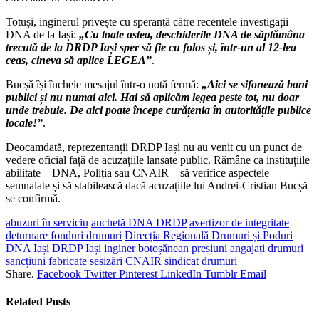
Totuși, inginerul privește cu speranță către recentele investigații
DNA de la Iași:
„Cu toate astea, deschiderile DNA de săptămâna
trecută de la DRDP Iași sper să fie cu folos și, într-un al 12-lea
ceas, cineva să aplice LEGEA”
.
Bucșă își încheie mesajul într-o notă fermă:
„Aici se sifonează bani
publici și nu numai aici. Hai să aplicăm legea peste tot, nu doar
unde trebuie. De aici poate începe curățenia în autoritățile publice
locale!”
.
Deocamdată, reprezentanții DRDP Iași nu au venit cu un punct de
vedere oficial față de acuzațiile lansate public. Rămâne ca instituțiile
abilitate – DNA, Poliția sau CNAIR – să verifice aspectele
semnalate și să stabilească dacă acuzațiile lui Andrei-Cristian Bucșă
se confirmă.
abuzuri în serviciu
anchetă DNA DRDP
avertizor de integritate
deturnare fonduri drumuri
Direcția Regională Drumuri și Poduri
DNA Iași
DRDP Iași
inginer botoșănean
presiuni angajați drumuri
sancțiuni fabricate
sesizări CNAIR
sindicat drumuri
Share.
Facebook
Twitter
Pinterest
LinkedIn
Tumblr
Email
Related
Posts