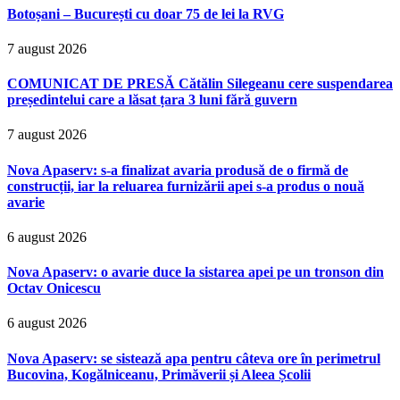
Botoșani – București cu doar 75 de lei la RVG
7 august 2026
COMUNICAT DE PRESĂ Cătălin Silegeanu cere suspendarea
președintelui care a lăsat țara 3 luni fără guvern
7 august 2026
Nova Apaserv: s-a finalizat avaria produsă de o firmă de
construcții, iar la reluarea furnizării apei s-a produs o nouă
avarie
6 august 2026
Nova Apaserv: o avarie duce la sistarea apei pe un tronson din
Octav Onicescu
6 august 2026
Nova Apaserv: se sistează apa pentru câteva ore în perimetrul
Bucovina, Kogălniceanu, Primăverii și Aleea Școlii