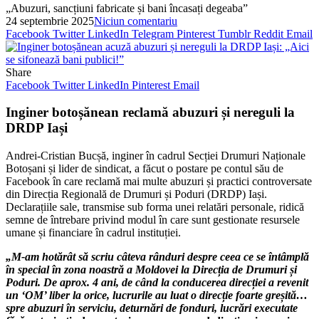
„Abuzuri, sancțiuni fabricate și bani încasați degeaba”
24 septembrie 2025
Niciun comentariu
Facebook
Twitter
LinkedIn
Telegram
Pinterest
Tumblr
Reddit
Email
Share
Facebook
Twitter
LinkedIn
Pinterest
Email
Inginer botoșănean reclamă abuzuri și nereguli la
DRDP Iași
Andrei-Cristian Bucșă, inginer în cadrul Secției Drumuri Naționale
Botoșani și lider de sindicat, a făcut o postare pe contul său de
Facebook în care reclamă mai multe abuzuri și practici controversate
din Direcția Regională de Drumuri și Poduri (DRDP) Iași.
Declarațiile sale, transmise sub forma unei relatări personale, ridică
semne de întrebare privind modul în care sunt gestionate resursele
umane și financiare în cadrul instituției.
„M-am hotărât să scriu câteva rânduri despre ceea ce se întâmplă
în special în zona noastră a Moldovei la Direcția de Drumuri și
Poduri. De aprox. 4 ani, de când la conducerea direcției a revenit
un ‘OM’ liber la orice, lucrurile au luat o direcție foarte greșită…
spre abuzuri în serviciu, deturnări de fonduri, lucrări executate