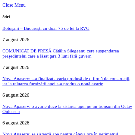
Close Menu
Stiri
Botoșani – București cu doar 75 de lei la RVG
7 august 2026
COMUNICAT DE PRESĂ Cătălin Silegeanu cere suspendarea
președintelui care a lăsat țara 3 luni fără guvern
7 august 2026
Nova Apaserv: s-a finalizat avaria produsă de o firmă de construcții,
iar la reluarea furnizării apei s-a produs o nouă avarie
6 august 2026
Nova Apaserv: o avarie duce la sistarea apei pe un tronson din Octav
Onicescu
6 august 2026
Nova Apaserv: se sistează apa pentru câteva ore în perimetrul