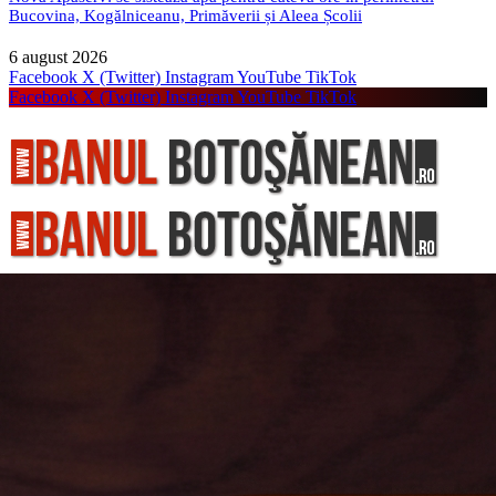
Bucovina, Kogălniceanu, Primăverii și Aleea Școlii
6 august 2026
Facebook
X (Twitter)
Instagram
YouTube
TikTok
Facebook
X (Twitter)
Instagram
YouTube
TikTok