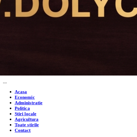
Acasa
Economic
Administratie
Politica
Stiri locale
Agricultura
Toate stirile
Contact