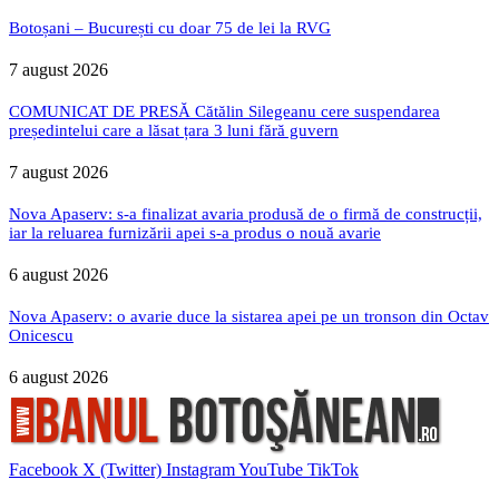
Botoșani – București cu doar 75 de lei la RVG
7 august 2026
COMUNICAT DE PRESĂ Cătălin Silegeanu cere suspendarea
președintelui care a lăsat țara 3 luni fără guvern
7 august 2026
Nova Apaserv: s-a finalizat avaria produsă de o firmă de construcții,
iar la reluarea furnizării apei s-a produs o nouă avarie
6 august 2026
Nova Apaserv: o avarie duce la sistarea apei pe un tronson din Octav
Onicescu
6 august 2026
Facebook
X (Twitter)
Instagram
YouTube
TikTok