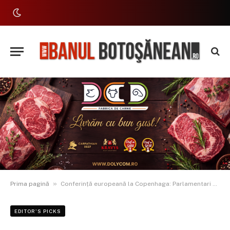
»
Prima pagină
Conferință europeană la Copenhaga: Parlamentari discută despre viitorul inovării și competitivității în UE
EDITOR'S PICKS