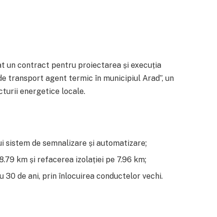
t un contract pentru proiectarea și execuția
de transport agent termic în municipiul Arad”, un
turii energetice locale.
nui sistem de semnalizare și automatizare;
79 km și refacerea izolației pe 7.96 km;
u 30 de ani, prin înlocuirea conductelor vechi.