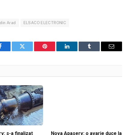
 din Arad
ELSACO ELECTRONIC
Facebook
Twitter
Pinterest
LinkedIn
Tumblr
Email
: s-a finalizat
Nova Apaserv: o avarie duce la