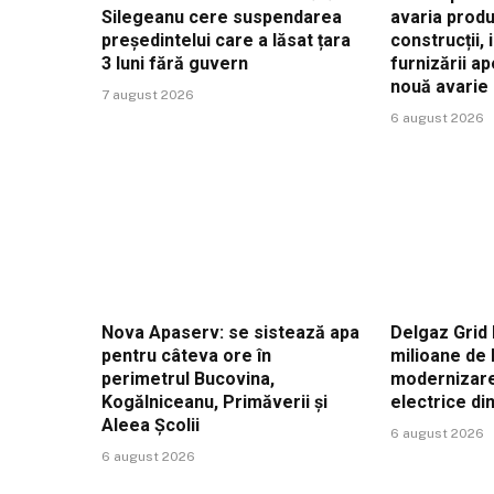
Silegeanu cere suspendarea
avaria produ
președintelui care a lăsat țara
construcții, 
3 luni fără guvern
furnizării a
nouă avarie
7 august 2026
6 august 2026
Nova Apaserv: se sistează apa
Delgaz Grid 
pentru câteva ore în
milioane de 
perimetrul Bucovina,
modernizare
Kogălniceanu, Primăverii și
electrice di
Aleea Școlii
6 august 2026
6 august 2026