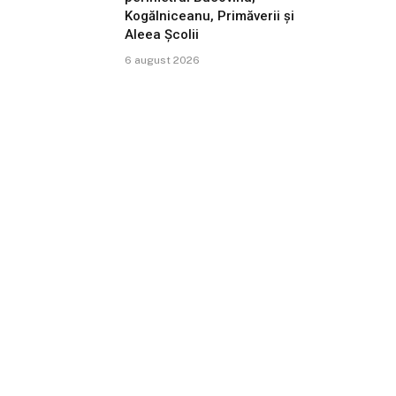
Kogălniceanu, Primăverii și
Aleea Școlii
6 august 2026