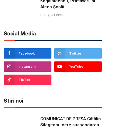
Kogălniceanu, Primăverii și
Aleea Școlii
6 august 2026
Social Media
Facebook
Twitter
Instagram
YouTube
TikTok
Stiri noi
COMUNICAT DE PRESĂ Cătălin
Silegeanu cere suspendarea