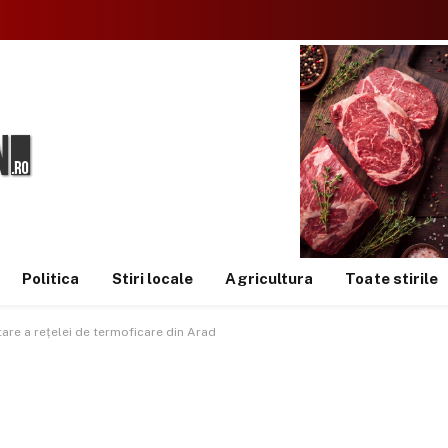
Politica
Stiri locale
Agricultura
Toate stirile
tare a rețelei de termoficare din Arad