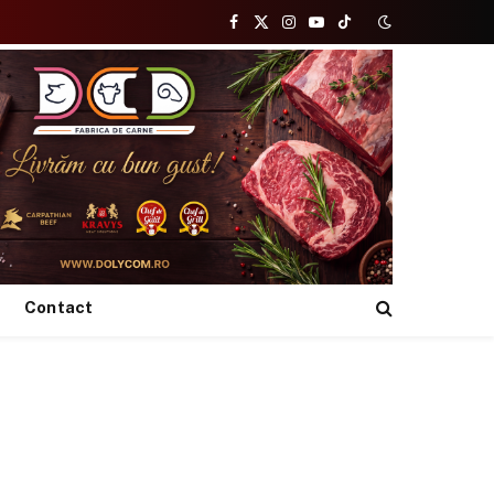
Facebook
X
Instagram
YouTube
TikTok
(Twitter)
Contact