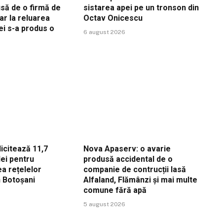
să de o firmă de
sistarea apei pe un tronson din
iar la reluarea
Octav Onicescu
pei s-a produs o
6 august 2026
licitează 11,7
Nova Apaserv: o avarie
lei pentru
produsă accidental de o
a rețelelor
companie de contrucții lasă
n Botoșani
Alfaland, Flămânzi și mai multe
comune fără apă
5 august 2026