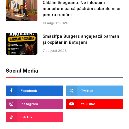
Cătălin Silegeanu: Ne înlocuim
muncitorii ca să păstrăm salariile mici
pentru români
10 august 2026
Smash’pa Burgers angajează barman
și ospătar în Botoșani
7 august 2026
Social Media
Facebook
Twitter
Instagram
YouTube
TikTok