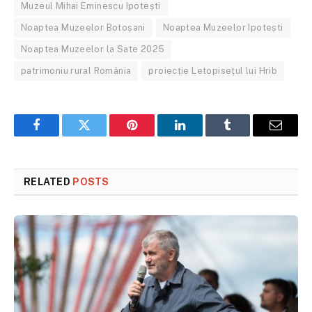
Muzeul Mihai Eminescu Ipotești
Noaptea Muzeelor Botoșani
Noaptea Muzeelor Ipotești
Noaptea Muzeelor la Sate 2025
patrimoniu rural România
proiecție Letopisețul lui Hrib
Facebook
Twitter
Pinterest
LinkedIn
Tumblr
Email
RELATED
POSTS