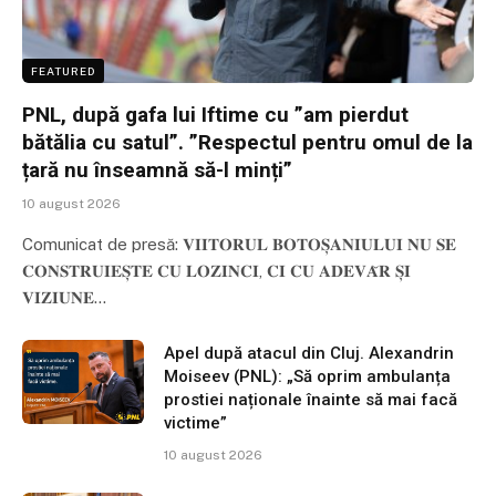
FEATURED
PNL, după gafa lui Iftime cu ”am pierdut
bătălia cu satul”. ”Respectul pentru omul de la
țară nu înseamnă să-l minți”
10 august 2026
Comunicat de presă: 𝐕𝐈𝐈𝐓𝐎𝐑𝐔𝐋 𝐁𝐎𝐓𝐎𝐒̦𝐀𝐍𝐈𝐔𝐋𝐔𝐈 𝐍𝐔 𝐒𝐄
𝐂𝐎𝐍𝐒𝐓𝐑𝐔𝐈𝐄𝐒̦𝐓𝐄 𝐂𝐔 𝐋𝐎𝐙𝐈𝐍𝐂𝐈, 𝐂𝐈 𝐂𝐔 𝐀𝐃𝐄𝐕𝐀̆𝐑 𝐒̦𝐈
𝐕𝐈𝐙𝐈𝐔𝐍𝐄…
Apel după atacul din Cluj. Alexandrin
Moiseev (PNL): „Să oprim ambulanța
prostiei naționale înainte să mai facă
victime”
10 august 2026