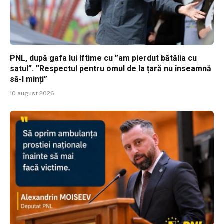
PNL, după gafa lui Iftime cu ”am pierdut bătălia cu
satul”. ”Respectul pentru omul de la țară nu înseamnă
să-l minți”
10 august 2026