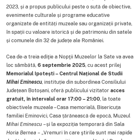
2023, și a propus publicului peste o sută de obiective,
evenimente culturale și programe educative
organizate de entități muzeale sau organizații private,
în spații cu valoare istorică și de patrimoniu din satele
și comunele din 32 de județe ale României.
Cea de-a treia ediţie a Nopţii Muzeelor la Sate va avea
loc sâmbătă,
6 septembrie 2025
, cu acest prilej
Memorialul
Ipotești – Centrul Național de Studii
Mihai Eminescu
, instituție din subordinea Consiliului
Județean Botoșani, oferă publicului vizitator
acces
gratuit,
în intervalul orar 17:00 – 21:00
, la toate
obiectivele muzeale – Casa memorială, Bisericuța
familiei Eminovici, Casa țărănească de epocă, Muzeul
Mihai Eminescu
– și la expoziția temporară din Sala
Horia Bernea
–
„Vremuri în care ştirile sunt mai rapide