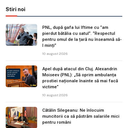
Stiri noi
PNL, după gafa lui Iftime cu ”am
pierdut bătălia cu satul”. ”Respectul
pentru omul de la țară nu înseamnă să-
l minți”
10 august 2026
Apel după atacul din Cluj. Alexandrin
Moiseev (PNL): „Să oprim ambulanța
prostiei naționale înainte să mai facă
victime”
10 august 2026
Cătălin Silegeanu: Ne înlocuim
muncitorii ca să păstrăm salariile mici
pentru români