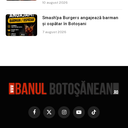
10 august 2026
Smash’pa Burgers angajează barman
și ospătar în Botoșani
7 august 2026
Facebook
X
Instagram
YouTube
TikTok
(Twitter)