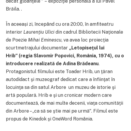
decât gloanţele ˮ – expoziţie personală a lui Pavel
Brăila.
.
În aceeași zi, începând cu ora 20:00, în amfiteatru
interior
Laurenţiu Ulici
din cadrul Bibliotecii Naţionale
de Poezie
Mihai Eminescu
, va avea loc proiecţia
scurtmetrajului documentar
„Letopiseţul lui
Hrib
ˮ
(regia Slavomir Popovici, România, 1974), cu o
introducere realizată de Adina Brădeanu
.
Protagonistul filmului este Toader Hrib, un ţăran
autodidact şi muzeograf dedicat care a înfiinţat în
locuinţa sa din satul Arbore un muzeu de istorie şi
artă populară. Hrib e şi un cronicar modern care
documentează, de mai multe decenii, viaţa comunităţii
din Arbore – „ca să se ştie mai pe urmăˮ. Filmul este
propus de Kinedok şi OneWord România.