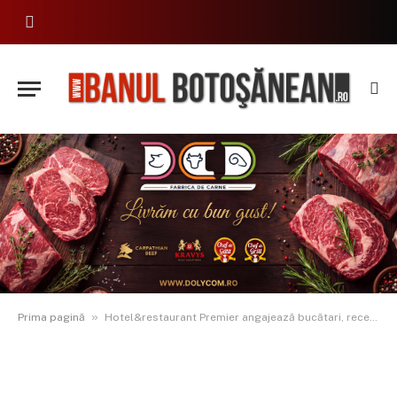
»
Prima pagină
Hotel&restaurant Premier angajează bucătari, recepționeri și șoferi-livratori. Aplică acum!