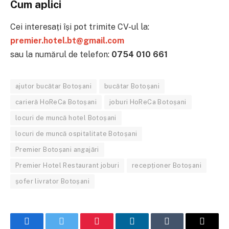
Cum aplici
Cei interesați își pot trimite CV-ul la:
premier.hotel.bt@gmail.com
sau la numărul de telefon:
0754 010 661
ajutor bucătar Botoșani
bucătar Botoșani
carieră HoReCa Botoșani
joburi HoReCa Botoșani
locuri de muncă hotel Botoșani
locuri de muncă ospitalitate Botoșani
Premier Botoșani angajări
Premier Hotel Restaurant joburi
recepționer Botoșani
șofer livrator Botoșani
Facebook
Twitter
Pinterest
LinkedIn
Tumblr
Email