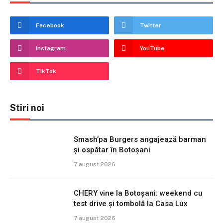
Facebook
Twitter
Instagram
YouTube
TikTok
Stiri noi
Smash’pa Burgers angajează barman
și ospătar în Botoșani
7 august 2026
CHERY vine la Botoșani: weekend cu
test drive și tombolă la Casa Lux
7 august 2026