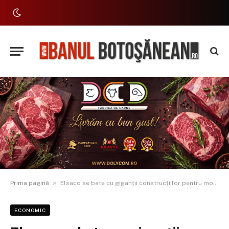
»
Prima pagină
Elsaco se bate cu giganții construcțiilor pentru modernizarea rețelelor termice din Constanța
ECONOMIC