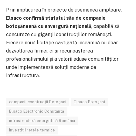
Prin implicarea în proiecte de asemenea amploare,
Elsaco confirmă statutul său de companie
botoșăneană cu anvergură națională
, capabilă să
concureze cu giganții construcțiilor românești.
Fiecare nouă licitație câștigată înseamnă nu doar
dezvoltarea firmei, ci și recunoașterea
profesionalismului și a valorii aduse comunităților
unde implementează soluții moderne de
infrastructură.
companii construcții Botoșani
Elsaco Botoșani
Elsaco Electronic Constanța
infrastructură energetică România
investiții rețele termice