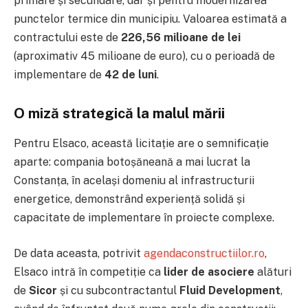
primare și secundare, dar și pentru modernizarea
punctelor termice din municipiu. Valoarea estimată a
contractului este de
226,56 milioane de lei
(aproximativ 45 milioane de euro), cu o perioadă de
implementare de
42 de luni
.
O miză strategică la malul mării
Pentru Elsaco, această licitație are o semnificație
aparte: compania botoșăneană a mai lucrat la
Constanța, în același domeniu al infrastructurii
energetice, demonstrând experiență solidă și
capacitate de implementare în proiecte complexe.
De data aceasta, potrivit
agendaconstructiilor.ro
,
Elsaco intră în competiție ca
lider de asociere
alături
de
Sicor
și cu subcontractantul
Fluid Development
,