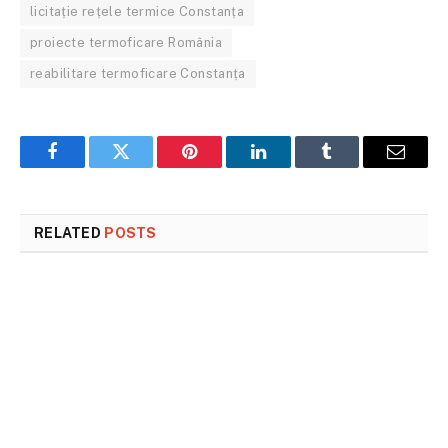
licitație rețele termice Constanța
proiecte termoficare România
reabilitare termoficare Constanța
Facebook
Twitter
Pinterest
LinkedIn
Tumblr
Email
RELATED
POSTS