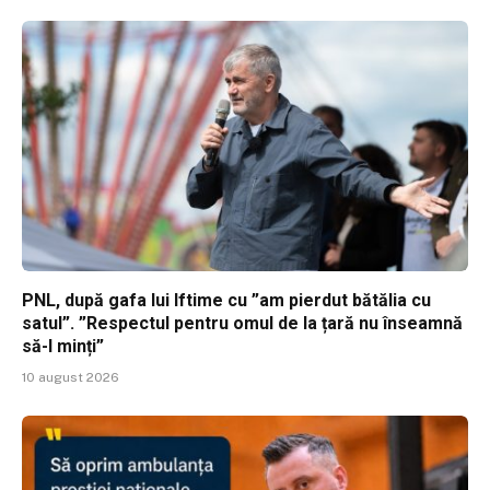
PNL, după gafa lui Iftime cu ”am pierdut bătălia cu
satul”. ”Respectul pentru omul de la țară nu înseamnă
să-l minți”
10 august 2026