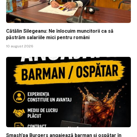
Cătălin Silegeanu: Ne înlocuim muncitorii ca să
păstrăm salariile mici pentru români
10 august 2026
Smash’pa Burgers angajează barman și ospătar în