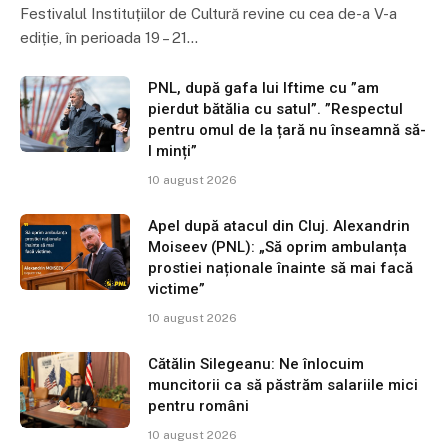
Festivalul Instituțiilor de Cultură revine cu cea de-a V-a
ediție, în perioada 19 – 21…
PNL, după gafa lui Iftime cu ”am
pierdut bătălia cu satul”. ”Respectul
pentru omul de la țară nu înseamnă să-
l minți”
10 august 2026
Apel după atacul din Cluj. Alexandrin
Moiseev (PNL): „Să oprim ambulanța
prostiei naționale înainte să mai facă
victime”
10 august 2026
Cătălin Silegeanu: Ne înlocuim
muncitorii ca să păstrăm salariile mici
pentru români
10 august 2026