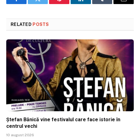
Facebook
Twitter
Pinterest
LinkedIn
Tumblr
Email
RELATED
POSTS
Ștefan Bănică vine festivalul care face istorie în
centrul vechi
10 august 2026