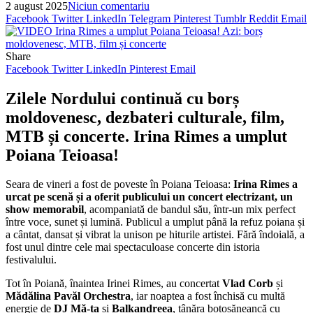
2 august 2025
Niciun comentariu
Facebook
Twitter
LinkedIn
Telegram
Pinterest
Tumblr
Reddit
Email
Share
Facebook
Twitter
LinkedIn
Pinterest
Email
Zilele Nordului continuă cu borș
moldovenesc, dezbateri culturale, film,
MTB și concerte. Irina Rimes a umplut
Poiana Teioasa!
Seara de vineri a fost de poveste în Poiana Teioasa:
Irina Rimes a
urcat pe scenă și a oferit publicului un concert electrizant, un
show memorabil
, acompaniată de bandul său, într-un mix perfect
între voce, sunet și lumină. Publicul a umplut până la refuz poiana și
a cântat, dansat și vibrat la unison pe hiturile artistei. Fără îndoială, a
fost unul dintre cele mai spectaculoase concerte din istoria
festivalului.
Tot în Poiană, înaintea Irinei Rimes, au concertat
Vlad Corb
și
Mădălina Pavăl Orchestra
, iar noaptea a fost închisă cu multă
energie de
DJ Mă-ta
și
Balkandreea
, tânăra botoșăneancă cu