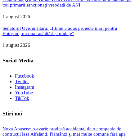
toți primarii sancționați vreodată de ANI
1 august 2026
Senatorul Ovidiu Jitaru: „Iftime a adus proiecte mari pentru
Botoșani, nu doar asfaltări și podețe”
1 august 2026
Social Media
Facebook
Twitter
Instagram
YouTube
TikTok
Stiri noi
Nova Apaserv: o avarie produsă accidental de o companie de
contrucții lasă Alfaland, Flămânzi și mai multe comune fără apă