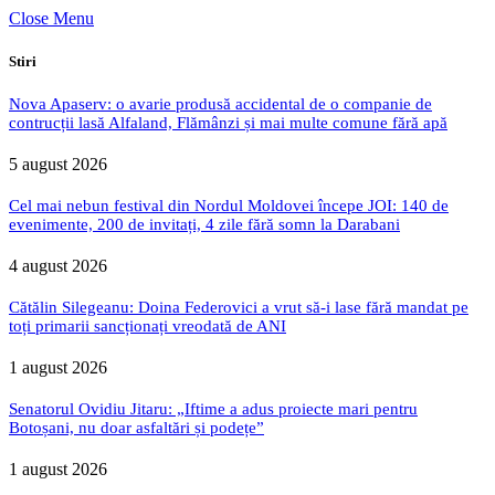
Close Menu
Stiri
Nova Apaserv: o avarie produsă accidental de o companie de
contrucții lasă Alfaland, Flămânzi și mai multe comune fără apă
5 august 2026
Cel mai nebun festival din Nordul Moldovei începe JOI: 140 de
evenimente, 200 de invitați, 4 zile fără somn la Darabani
4 august 2026
Cătălin Silegeanu: Doina Federovici a vrut să-i lase fără mandat pe
toți primarii sancționați vreodată de ANI
1 august 2026
Senatorul Ovidiu Jitaru: „Iftime a adus proiecte mari pentru
Botoșani, nu doar asfaltări și podețe”
1 august 2026