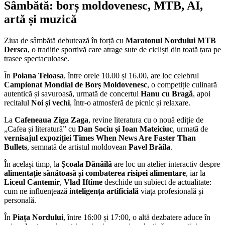
Sâmbătă: borș moldovenesc, MTB, AI,
artă și muzică
Ziua de sâmbătă debutează în forță cu
Maratonul Nordului MTB
Dersca
, o tradiție sportivă care atrage sute de cicliști din toată țara pe
trasee spectaculoase.
În
Poiana Teioasa
, între orele 10.00 și 16.00, are loc celebrul
Campionat Mondial de Borș Moldovenesc
, o competiție culinară
autentică și savuroasă, urmată de concertul
Hanu cu Bragă
, apoi
recitalul
Noi și vechi
, într-o atmosferă de picnic și relaxare.
La
Cafeneaua Ziga Zaga
, revine literatura cu o nouă ediție de
„Cafea și literatură” cu
Dan Sociu și Ioan Mateiciuc
, urmată de
vernisajul expoziției Times When News Are Faster Than
Bullets
, semnată de artistul moldovean
Pavel Brăila
.
În același timp, la
Școala Dănăilă
are loc un atelier interactiv despre
alimentație sănătoasă și combaterea risipei alimentare
, iar la
Liceul Cantemir
,
Vlad Iftime
deschide un subiect de actualitate:
cum ne influențează
inteligența artificială
viața profesională și
personală.
În
Piața Nordului
, între 16:00 și 17:00, o altă dezbatere aduce în