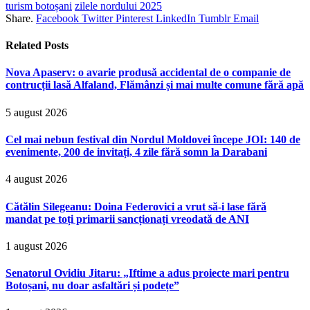
turism botoșani
zilele nordului 2025
Share.
Facebook
Twitter
Pinterest
LinkedIn
Tumblr
Email
Related
Posts
Nova Apaserv: o avarie produsă accidental de o companie de
contrucții lasă Alfaland, Flămânzi și mai multe comune fără apă
5 august 2026
Cel mai nebun festival din Nordul Moldovei începe JOI: 140 de
evenimente, 200 de invitați, 4 zile fără somn la Darabani
4 august 2026
Cătălin Silegeanu: Doina Federovici a vrut să-i lase fără
mandat pe toți primarii sancționați vreodată de ANI
1 august 2026
Senatorul Ovidiu Jitaru: „Iftime a adus proiecte mari pentru
Botoșani, nu doar asfaltări și podețe”