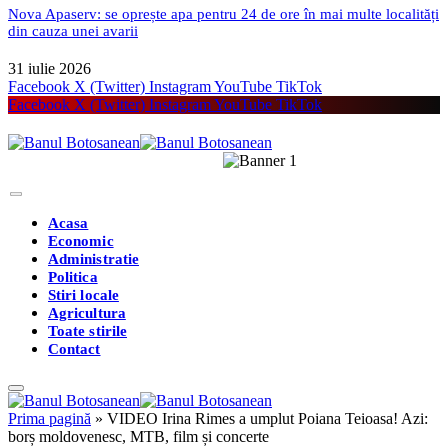
Nova Apaserv: se oprește apa pentru 24 de ore în mai multe localități
din cauza unei avarii
31 iulie 2026
Facebook
X (Twitter)
Instagram
YouTube
TikTok
Facebook
X (Twitter)
Instagram
YouTube
TikTok
Acasa
Economic
Administratie
Politica
Stiri locale
Agricultura
Toate stirile
Contact
Prima pagină
»
VIDEO Irina Rimes a umplut Poiana Teioasa! Azi:
borș moldovenesc, MTB, film și concerte