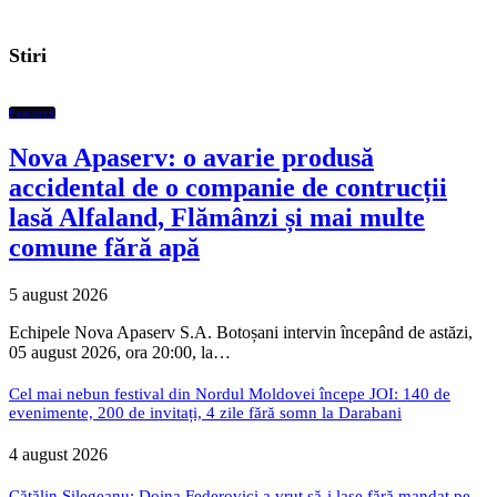
Stiri
Featured
Nova Apaserv: o avarie produsă
accidental de o companie de contrucții
lasă Alfaland, Flămânzi și mai multe
comune fără apă
5 august 2026
Echipele Nova Apaserv S.A. Botoșani intervin începând de astăzi,
05 august 2026, ora 20:00, la…
Cel mai nebun festival din Nordul Moldovei începe JOI: 140 de
evenimente, 200 de invitați, 4 zile fără somn la Darabani
4 august 2026
Cătălin Silegeanu: Doina Federovici a vrut să-i lase fără mandat pe