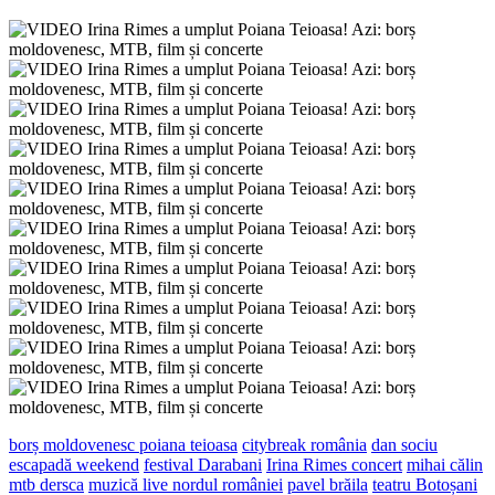
borș moldovenesc poiana teioasa
citybreak românia
dan sociu
escapadă weekend
festival Darabani
Irina Rimes concert
mihai călin
mtb dersca
muzică live nordul româniei
pavel brăila
teatru Botoșani