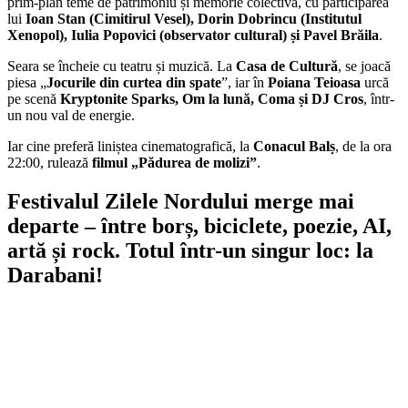
prim-plan teme de patrimoniu și memorie colectivă, cu participarea
lui
Ioan Stan (Cimitirul Vesel), Dorin Dobrincu (Institutul
Xenopol), Iulia Popovici (observator cultural) și Pavel Brăila
.
Seara se încheie cu teatru și muzică. La
Casa de Cultură
, se joacă
piesa „
Jocurile din curtea din spate
”, iar în
Poiana Teioasa
urcă
pe scenă
Kryptonite Sparks, Om la lună, Coma și DJ Cros
, într-
un nou val de energie.
Iar cine preferă liniștea cinematografică, la
Conacul Balș
, de la ora
22:00, rulează
filmul „Pădurea de molizi”
.
Festivalul Zilele Nordului merge mai
departe – între borș, biciclete, poezie, AI,
artă și rock. Totul într-un singur loc: la
Darabani!