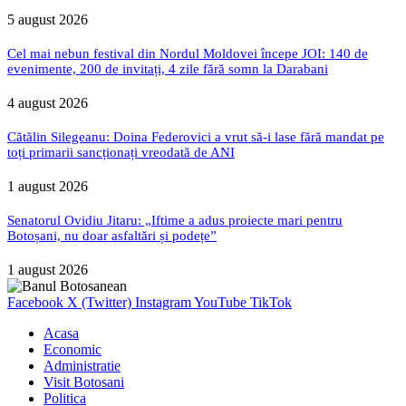
5 august 2026
Cel mai nebun festival din Nordul Moldovei începe JOI: 140 de
evenimente, 200 de invitați, 4 zile fără somn la Darabani
4 august 2026
Cătălin Silegeanu: Doina Federovici a vrut să-i lase fără mandat pe
toți primarii sancționați vreodată de ANI
1 august 2026
Senatorul Ovidiu Jitaru: „Iftime a adus proiecte mari pentru
Botoșani, nu doar asfaltări și podețe”
1 august 2026
Facebook
X (Twitter)
Instagram
YouTube
TikTok
Acasa
Economic
Administratie
Visit Botosani
Politica