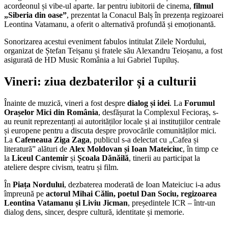
acordeonul și vibe-ul aparte. Iar pentru iubitorii de cinema,
filmul
„Siberia din oase”
, prezentat la Conacul Balș în prezența regizoarei
Leontina Vatamanu, a oferit o alternativă profundă și emoționantă.
Sonorizarea acestui eveniment fabulos intitulat Zilele Nordului,
organizat de Ștefan Teișanu și fratele său Alexandru Teioșanu, a fost
asigurată de HD Music România a lui Gabriel Tupiluș.
Vineri: ziua dezbaterilor și a culturii
Înainte de muzică, vineri a fost despre
dialog și idei
. La
Forumul
Orașelor Mici din România
, desfășurat la Complexul Fecioraș, s-
au reunit reprezentanți ai autorităților locale și ai instituțiilor centrale
și europene pentru a discuta despre provocările comunităților mici.
La
Cafeneaua Ziga Zaga
, publicul s-a delectat cu „Cafea și
literatură” alături de
Alex Moldovan și Ioan Mateiciuc
, în timp ce
la
Liceul Cantemir
și
Școala Dănăilă
, tinerii au participat la
ateliere despre civism, teatru și film.
În
Piața Nordului
, dezbaterea moderată de Ioan Mateiciuc i-a adus
împreună pe
actorul Mihai Călin, poetul Dan Sociu, regizoarea
Leontina Vatamanu și Liviu Jicman
, președintele ICR – într-un
dialog dens, sincer, despre cultură, identitate și memorie.