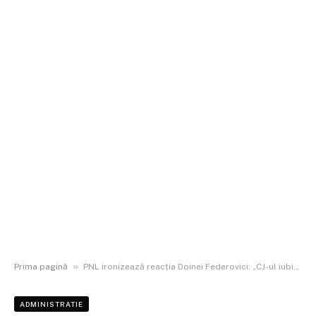
»
Prima pagină
PNL ironizează reacția Doinei Federovici: „CJ-ul iubirii” și lupta pentru județ
ADMINISTRATIE