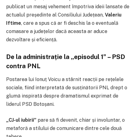
publicat un mesaj vehement împotriva ideii lansate de
actualul președinte al Consiliului Județean,
Valeriu
Iftime
, care a spus că ar fi deschis la o eventuală
comasare a județelor dacă aceasta ar aduce
dezvoltare și eficiență.
De la administrație la „episodul 1” – PSD
contra PNL
Postarea lui Ionuț Voicu a stârnit reacții pe rețelele
sociale, fiind interpretată de susținătorii PNL drept o
glumă inspirată despre dramatismul exprimat de
liderul PSD Botoșani.
„CJ-ul iubirii”
pare să fi devenit, chiar și involuntar, o
metaforă a stilului de comunicare dintre cele două
tabere.