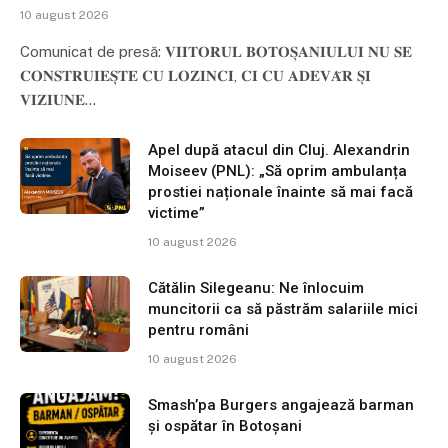
10 august 2026
Comunicat de presă: 𝐕𝐈𝐈𝐓𝐎𝐑𝐔𝐋 𝐁𝐎𝐓𝐎𝐒̦𝐀𝐍𝐈𝐔𝐋𝐔𝐈 𝐍𝐔 𝐒𝐄
𝐂𝐎𝐍𝐒𝐓𝐑𝐔𝐈𝐄𝐒̦𝐓𝐄 𝐂𝐔 𝐋𝐎𝐙𝐈𝐍𝐂𝐈, 𝐂𝐈 𝐂𝐔 𝐀𝐃𝐄𝐕𝐀̆𝐑 𝐒̦𝐈
𝐕𝐈𝐙𝐈𝐔𝐍𝐄…
Apel după atacul din Cluj. Alexandrin
Moiseev (PNL): „Să oprim ambulanța
prostiei naționale înainte să mai facă
victime”
10 august 2026
Cătălin Silegeanu: Ne înlocuim
muncitorii ca să păstrăm salariile mici
pentru români
10 august 2026
Smash’pa Burgers angajează barman
și ospătar în Botoșani