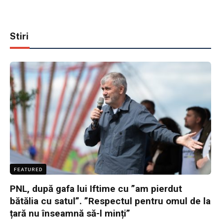
Stiri
FEATURED
PNL, după gafa lui Iftime cu ”am pierdut
bătălia cu satul”. ”Respectul pentru omul de la
țară nu înseamnă să-l minți”