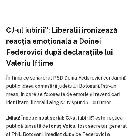
CJ-ul iubirii”: Liberalii ironizează
reacția emoțională a Doinei
Federovici după declarațiile lui
Valeriu Iftime
În timp ce senatorul PSD Doina Federovici condamnă
public ideea comasării județului Botoșani, într-un
mesaj în care se folosește de emoție și revendicări
identitare, liberalii aleg să răspundă… cu umor.
„
Miau! Începe noul serial: CJ-ul iubirii!
”, este replica
publică lansată de
Ionuț Voicu
, fost secretar general
al PNL Botoșani, imediat după ce Federovici a