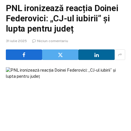
PNL ironizează reacția Doinei
Federovici: „CJ-ul iubirii” și
lupta pentru județ
31 iulie 2025
Niciun comentariu