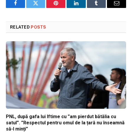
Facebook
Twitter
Pinterest
LinkedIn
Tumblr
Email
RELATED
POSTS
PNL, după gafa lui Iftime cu ”am pierdut bătălia cu
satul”. ”Respectul pentru omul de la țară nu înseamnă
să-l minți”