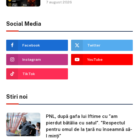
7 august 2026
Social Media
Facebook
Twitter
Instagram
YouTube
TikTok
Stiri noi
PNL, după gafa lui Iftime cu ”am
pierdut bătălia cu satul”. ”Respectul
pentru omul de la țară nu înseamnă să-
l minți”