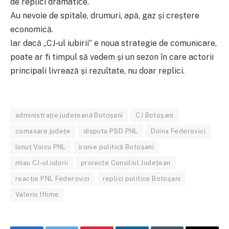
de replici dramatice.
Au nevoie de spitale, drumuri, apă, gaz și creștere
economică.
Iar dacă „CJ-ul iubirii” e noua strategie de comunicare,
poate ar fi timpul să vedem și un sezon în care actorii
principali livrează și rezultate, nu doar replici.
administrație județeană Botoșani
CJ Botoșani
comasare județe
disputa PSD PNL
Doina Federovici
Ionuț Voicu PNL
ironie politică Botoșani
miau CJ-ul iubirii
proiecte Consiliul Județean
reacție PNL Federovici
replici politice Botoșani
Valeriu Iftime