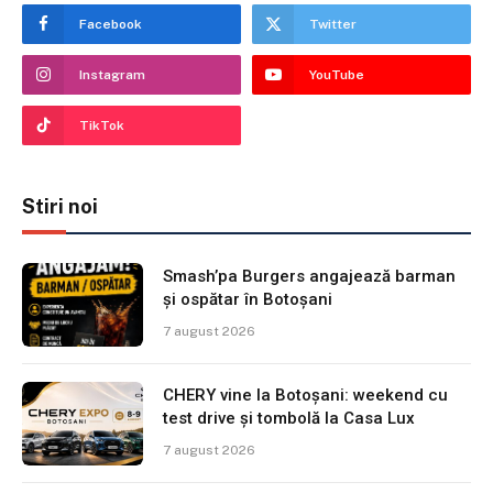
Facebook
Twitter
Instagram
YouTube
TikTok
Stiri noi
Smash’pa Burgers angajează barman
și ospătar în Botoșani
7 august 2026
CHERY vine la Botoșani: weekend cu
test drive și tombolă la Casa Lux
7 august 2026