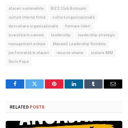
afaceri sustenabile
BIZZ Club Botoșani
cultură internă firmă
cultură organizațională
dezvoltare organizațională
formare lideri
investiție în oameni
leadership
leadership strategic
management echipe
Maxwell Leadership România
performanță în afaceri
resurse umane
scalare IMM
Sorin Popa
Facebook
Twitter
Pinterest
LinkedIn
Tumblr
Email
RELATED
POSTS