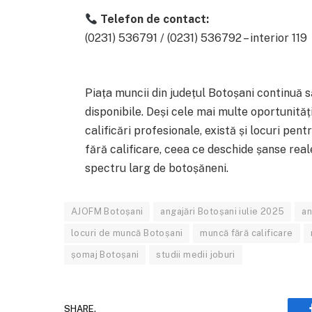
Telefon de contact:
(0231) 536791 / (0231) 536792 – interior 119
Piața muncii din județul Botoșani continuă s
disponibile. Deși cele mai multe oportunităț
calificări profesionale, există și locuri pen
fără calificare, ceea ce deschide șanse rea
spectru larg de botoșăneni.
AJOFM Botoșani
angajări Botoșani iulie 2025
an
locuri de muncă Botoșani
muncă fără calificare
șomaj Botoșani
studii medii joburi
SHARE.