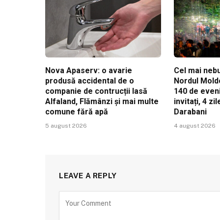
Nova Apaserv: o avarie
Cel mai nebu
produsă accidental de o
Nordul Mold
companie de contrucții lasă
140 de even
Alfaland, Flămânzi și mai multe
invitați, 4 z
comune fără apă
Darabani
5 august 2026
4 august 2026
LEAVE A REPLY