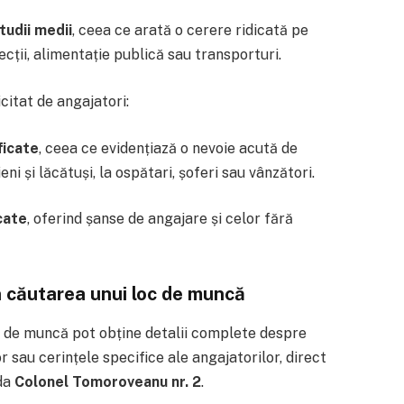
tudii medii
, ceea ce arată o cerere ridicată pe
ții, alimentație publică sau transporturi.
citat de angajatori:
ficate
, ceea ce evidențiază o nevoie acută de
ieni și lăcătuși, la ospătari, șoferi sau vânzători.
cate
, oferind șanse de angajare și celor fără
 în căutarea unui loc de muncă
 de muncă pot obține detalii complete despre
or sau cerințele specifice ale angajatorilor, direct
ada
Colonel Tomoroveanu nr. 2
.