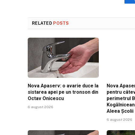
RELATED
POSTS
Nova Apaserv: o avarie duce la
Nova Apaser
sistarea apei pe un tronson din
pentru câtev
Octav Onicescu
perimetrul 
Kogălniceanu
6 august 2026
Aleea Școlii
6 august 2026