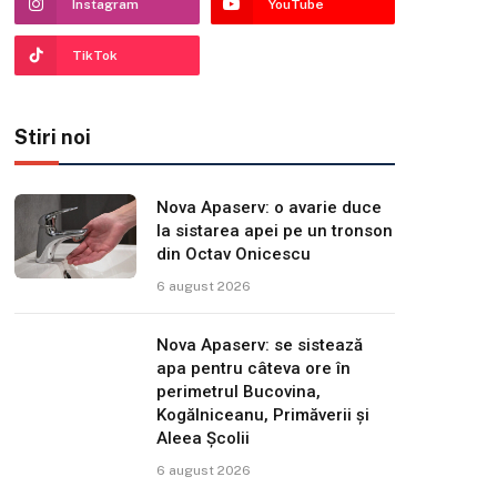
Instagram
YouTube
TikTok
Stiri noi
Nova Apaserv: o avarie duce
la sistarea apei pe un tronson
din Octav Onicescu
6 august 2026
Nova Apaserv: se sistează
apa pentru câteva ore în
perimetrul Bucovina,
Kogălniceanu, Primăverii și
Aleea Școlii
6 august 2026