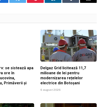
Facebook
Twitter
Pinterest
LinkedIn
Tumblr
Email
v: se sistează apa
Delgaz Grid licitează 11,7
a ore în
milioane de lei pentru
Bucovina,
modernizarea rețelelor
, Primăverii și
electrice din Botoșani
6 august 2026