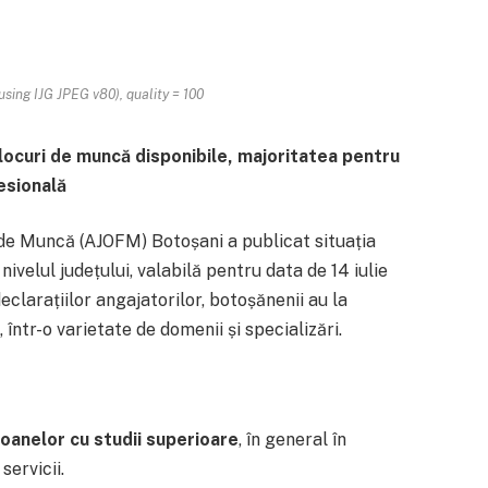
sing IJG JPEG v80), quality = 100
locuri de muncă disponibile, majoritatea pentru
fesională
de Muncă (AJOFM) Botoșani a publicat situația
ivelul județului, valabilă pentru data de 14 iulie
eclarațiilor angajatorilor, botoșănenii au la
, într-o varietate de domenii și specializări.
oanelor cu studii superioare
, în general în
servicii.