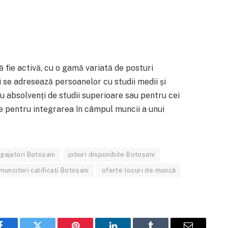
ă fie activă, cu o gamă variată de posturi
i se adresează persoanelor cu studii medii și
tru absolvenți de studii superioare sau pentru cei
le pentru integrarea în câmpul muncii a unui
gajatori Botoșani
joburi disponibile Botoșani
muncitori calificați Botoșani
oferte locuri de muncă