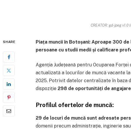
CREATOR: gd-jpeg v1.0 (u
Piața muncii în Botoșani: Aproape 300 de 
SHARE
persoane cu studii medii și calificare pro
Agenția Județeană pentru Ocuparea Forței 
actualizată a locurilor de muncă vacante la n
2025. Potrivit datelor centralizate în baza d
dispoziție
298 de oportunități de angajare
Profilul ofertelor de muncă:
29 de locuri de muncă sunt adresate pers
domenii precum administrație, inginerie sau 