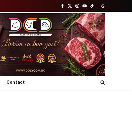
Facebook
X
Instagram
YouTube
TikTok
(Twitter)
Contact