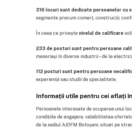
316 locuri sunt dedicate persoanelor cu s
segmente precum comerț, construcții, confec
În ceea ce privește
nivelul de calificare
soli
233 de posturi sunt pentru persoane cali
meseriași în diverse industrii – de la electric
112 posturi sunt pentru persoane necalifi
experiență sau studii de specialitate.
Informații utile pentru cei aflați
Persoanele interesate de ocuparea unui loc
condițiile de angajare, valabilitatea ofertel
de la sediul AJOFM Botoșani, situat pe str