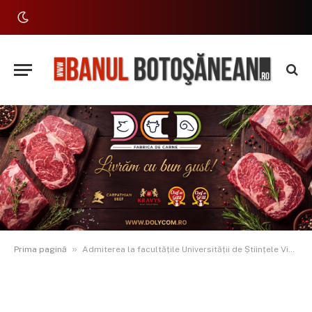
»
Prima pagină
Admiterea la facultățile Universității de Științele Vieții Iași începe miercuri, 09 iulie