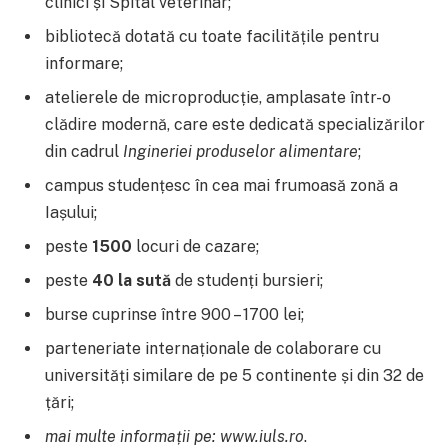
clinici și Spital veterinar;
bibliotecă dotată cu toate facilitățile pentru
informare;
atelierele de microproducție, amplasate într-o
clădire modernă, care este dedicată specializărilor
din cadrul
Ingineriei produselor alimentare
;
campus studențesc în cea mai frumoasă zonă a
Iașului;
peste
1500
locuri de cazare;
peste
40 la sută
de studenți bursieri;
burse cuprinse între 900 – 1700 lei;
parteneriate internaționale de colaborare cu
universități similare de pe 5 continente și din 32 de
țări;
mai multe informații pe: www.iuls.ro
.