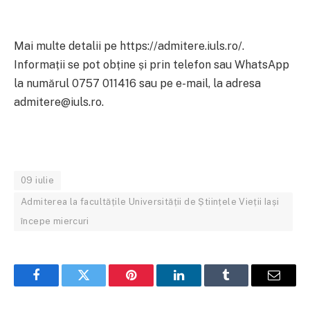
Mai multe detalii pe https://admitere.iuls.ro/.
Informații se pot obține și prin telefon sau WhatsApp
la numărul 0757 011416 sau pe e-mail, la adresa
admitere@iuls.ro.
09 iulie
Admiterea la facultățile Universității de Științele Vieții Iași
începe miercuri
Facebook
Twitter
Pinterest
LinkedIn
Tumblr
Email