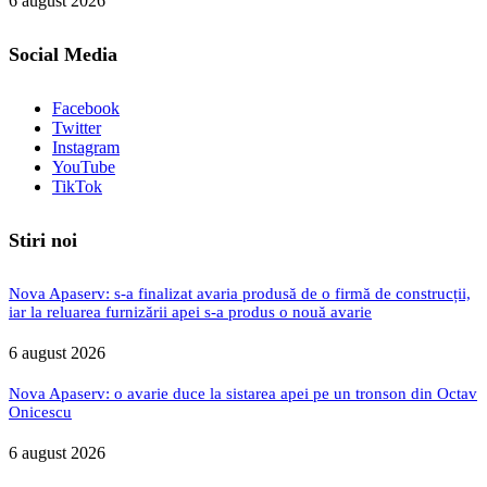
6 august 2026
Social Media
Facebook
Twitter
Instagram
YouTube
TikTok
Stiri noi
Nova Apaserv: s-a finalizat avaria produsă de o firmă de construcții,
iar la reluarea furnizării apei s-a produs o nouă avarie
6 august 2026
Nova Apaserv: o avarie duce la sistarea apei pe un tronson din Octav
Onicescu
6 august 2026