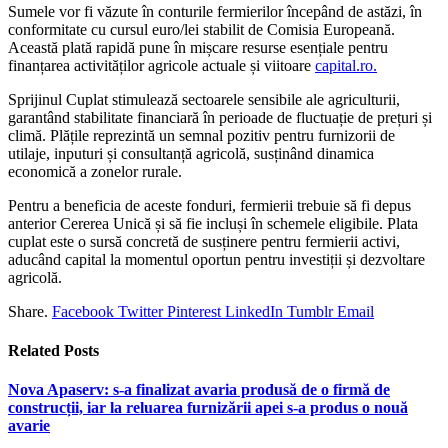
Sumele vor fi văzute în conturile fermierilor începând de astăzi, în
conformitate cu cursul euro/lei stabilit de Comisia Europeană.
Această plată rapidă pune în mișcare resurse esențiale pentru
finanțarea activităților agricole actuale și viitoare
capital.ro.
Sprijinul Cuplat stimulează sectoarele sensibile ale agriculturii,
garantând stabilitate financiară în perioade de fluctuație de prețuri și
climă. Plățile reprezintă un semnal pozitiv pentru furnizorii de
utilaje, inputuri și consultanță agricolă, susținând dinamica
economică a zonelor rurale.
Pentru a beneficia de aceste fonduri, fermierii trebuie să fi depus
anterior Cererea Unică și să fie incluși în schemele eligibile. Plata
cuplat este o sursă concretă de susținere pentru fermierii activi,
aducând capital la momentul oportun pentru investiții și dezvoltare
agricolă.
Share.
Facebook
Twitter
Pinterest
LinkedIn
Tumblr
Email
Related
Posts
Nova Apaserv: s-a finalizat avaria produsă de o firmă de
construcții, iar la reluarea furnizării apei s-a produs o nouă
avarie