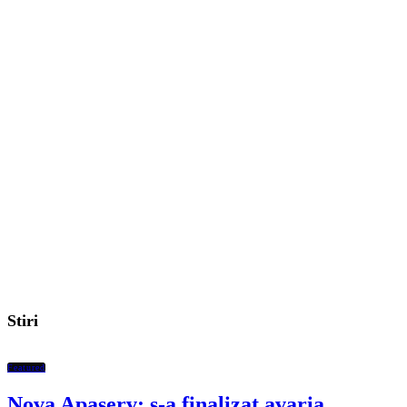
Stiri
Featured
Nova Apaserv: s-a finalizat avaria