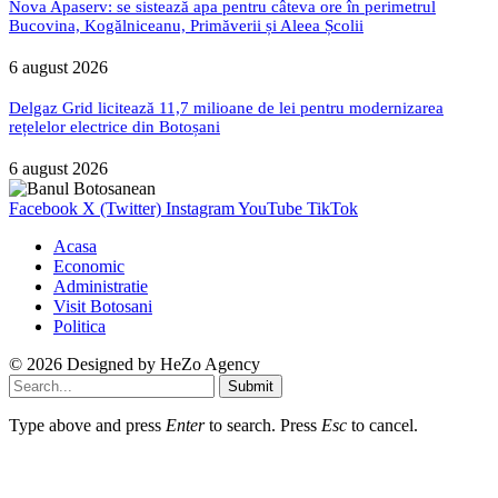
Nova Apaserv: se sistează apa pentru câteva ore în perimetrul
Bucovina, Kogălniceanu, Primăverii și Aleea Școlii
6 august 2026
Delgaz Grid licitează 11,7 milioane de lei pentru modernizarea
rețelelor electrice din Botoșani
6 august 2026
Facebook
X (Twitter)
Instagram
YouTube
TikTok
Acasa
Economic
Administratie
Visit Botosani
Politica
© 2026 Designed by
HeZo Agency
Submit
Type above and press
Enter
to search. Press
Esc
to cancel.