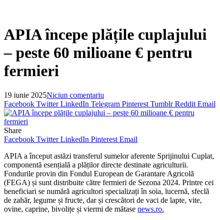
APIA începe plățile cuplajului
– peste 60 milioane € pentru
fermieri
19 iunie 2025
Niciun comentariu
Facebook
Twitter
LinkedIn
Telegram
Pinterest
Tumblr
Reddit
Email
Share
Facebook
Twitter
LinkedIn
Pinterest
Email
APIA a început astăzi transferul sumelor aferente Sprijinului Cuplat,
componentă esențială a plăților directe destinate agriculturii.
Fondurile provin din Fondul European de Garantare Agricolă
(FEGA) și sunt distribuite către fermieri de Sezona 2024. Printre cei
beneficiari se numără agricultori specializați în soia, lucernă, sfeclă
de zahăr, legume și fructe, dar și crescători de vaci de lapte, vite,
ovine, caprine, bivolițe și viermi de mătase
news.ro.