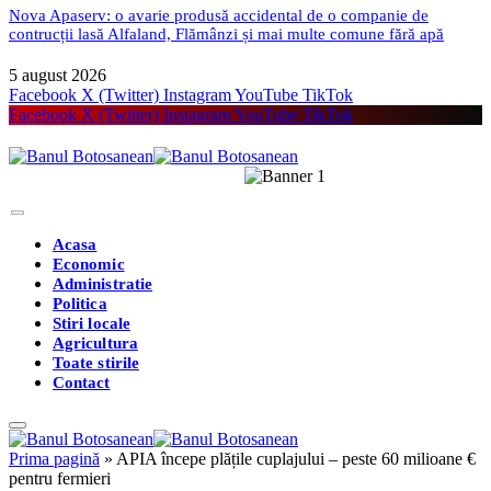
Nova Apaserv: o avarie produsă accidental de o companie de
contrucții lasă Alfaland, Flămânzi și mai multe comune fără apă
5 august 2026
Facebook
X (Twitter)
Instagram
YouTube
TikTok
Facebook
X (Twitter)
Instagram
YouTube
TikTok
Acasa
Economic
Administratie
Politica
Stiri locale
Agricultura
Toate stirile
Contact
Prima pagină
»
APIA începe plățile cuplajului – peste 60 milioane €
pentru fermieri