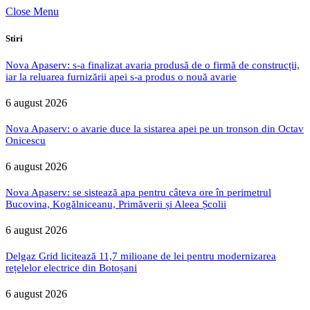
Close Menu
Stiri
Nova Apaserv: s-a finalizat avaria produsă de o firmă de construcții,
iar la reluarea furnizării apei s-a produs o nouă avarie
6 august 2026
Nova Apaserv: o avarie duce la sistarea apei pe un tronson din Octav
Onicescu
6 august 2026
Nova Apaserv: se sistează apa pentru câteva ore în perimetrul
Bucovina, Kogălniceanu, Primăverii și Aleea Școlii
6 august 2026
Delgaz Grid licitează 11,7 milioane de lei pentru modernizarea
rețelelor electrice din Botoșani
6 august 2026