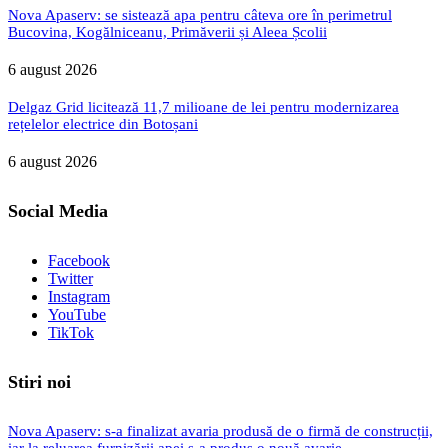
Nova Apaserv: se sistează apa pentru câteva ore în perimetrul
Bucovina, Kogălniceanu, Primăverii și Aleea Școlii
6 august 2026
Delgaz Grid licitează 11,7 milioane de lei pentru modernizarea
rețelelor electrice din Botoșani
6 august 2026
Social Media
Facebook
Twitter
Instagram
YouTube
TikTok
Stiri noi
Nova Apaserv: s-a finalizat avaria produsă de o firmă de construcții,
iar la reluarea furnizării apei s-a produs o nouă avarie