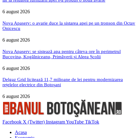
6 august 2026
Nova Apaserv: o avarie duce la sistarea apei pe un tronson din Octav
Onicescu
6 august 2026
Nova Apaserv: se sistează apa pentru câteva ore în perimetrul
Bucovina, Kogălniceanu, Primăverii și Aleea Școlii
6 august 2026
Delgaz Grid licitează 11,7 milioane de lei pentru modernizarea
rețelelor electrice din Botoșani
6 august 2026
Facebook
X (Twitter)
Instagram
YouTube
TikTok
Acasa
Economic