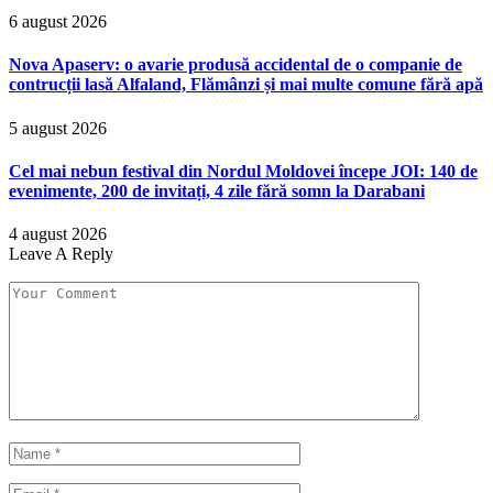
6 august 2026
Nova Apaserv: o avarie produsă accidental de o companie de
contrucții lasă Alfaland, Flămânzi și mai multe comune fără apă
5 august 2026
Cel mai nebun festival din Nordul Moldovei începe JOI: 140 de
evenimente, 200 de invitați, 4 zile fără somn la Darabani
4 august 2026
Leave A Reply