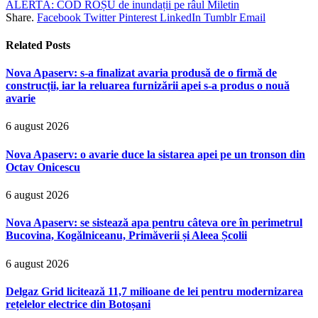
ALERTĂ: COD ROȘU de inundații pe râul Miletin
Share.
Facebook
Twitter
Pinterest
LinkedIn
Tumblr
Email
Related
Posts
Nova Apaserv: s-a finalizat avaria produsă de o firmă de
construcții, iar la reluarea furnizării apei s-a produs o nouă
avarie
6 august 2026
Nova Apaserv: o avarie duce la sistarea apei pe un tronson din
Octav Onicescu
6 august 2026
Nova Apaserv: se sistează apa pentru câteva ore în perimetrul
Bucovina, Kogălniceanu, Primăverii și Aleea Școlii
6 august 2026
Delgaz Grid licitează 11,7 milioane de lei pentru modernizarea
rețelelor electrice din Botoșani