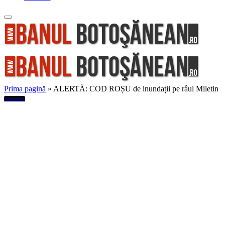
Prima pagină
»
ALERTĂ: COD ROȘU de inundații pe râul Miletin
Featured