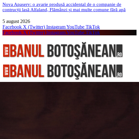
Nova Apaserv: o avarie produsă accidental de o companie de
contrucții lasă Alfaland, Flămânzi și mai multe comune fără apă
5 august 2026
Facebook
X (Twitter)
Instagram
YouTube
TikTok
Facebook
X (Twitter)
Instagram
YouTube
TikTok