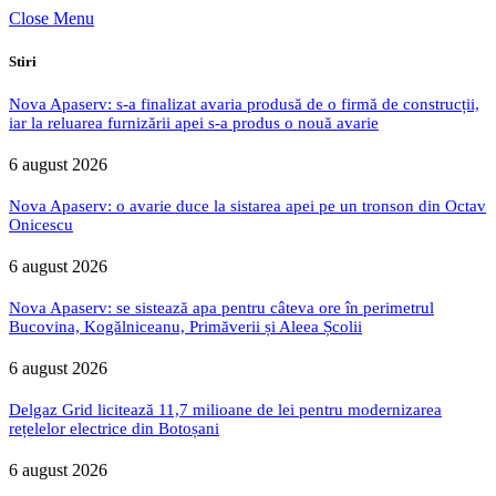
Close Menu
Stiri
Nova Apaserv: s-a finalizat avaria produsă de o firmă de construcții,
iar la reluarea furnizării apei s-a produs o nouă avarie
6 august 2026
Nova Apaserv: o avarie duce la sistarea apei pe un tronson din Octav
Onicescu
6 august 2026
Nova Apaserv: se sistează apa pentru câteva ore în perimetrul
Bucovina, Kogălniceanu, Primăverii și Aleea Școlii
6 august 2026
Delgaz Grid licitează 11,7 milioane de lei pentru modernizarea
rețelelor electrice din Botoșani
6 august 2026