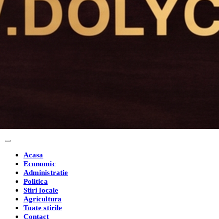
Acasa
Economic
Administratie
Politica
Stiri locale
Agricultura
Toate stirile
Contact