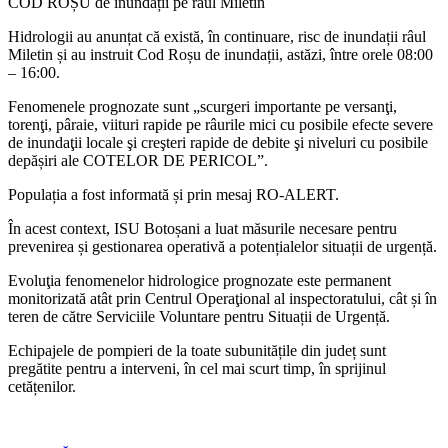
COD ROȘU de inundații pe râul Miletin
Hidrologii au anunțat că există, în continuare, risc de inundații râul
Miletin și au instruit Cod Roșu de inundații, astăzi, între orele 08:00
– 16:00.
Fenomenele prognozate sunt „scurgeri importante pe versanţi,
torenţi, pâraie, viituri rapide pe râurile mici cu posibile efecte severe
de inundaţii locale şi creşteri rapide de debite şi niveluri cu posibile
depășiri ale COTELOR DE PERICOL”.
Populația a fost informată și prin mesaj RO-ALERT.
În acest context, ISU Botoșani a luat măsurile necesare pentru
prevenirea și gestionarea operativă a potențialelor situații de urgență.
Evoluţia fenomenelor hidrologice prognozate este permanent
monitorizată atât prin Centrul Operaţional al inspectoratului, cât și în
teren de către Serviciile Voluntare pentru Situații de Urgență.
Echipajele de pompieri de la toate subunitățile din județ sunt
pregătite pentru a interveni, în cel mai scurt timp, în sprijinul
cetățenilor.