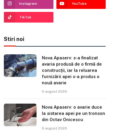
Instagram
YouTube
TikTok
Stiri noi
Nova Apaserv: s-a finalizat
avaria produsă de o firmă de
construcții, iar la reluarea
furnizării apei s-a produs o
nouă avarie
6 august 2026
Nova Apaserv: o avarie duce
la sistarea apei pe un tronson
din Octav Onicescu
6 august 2026