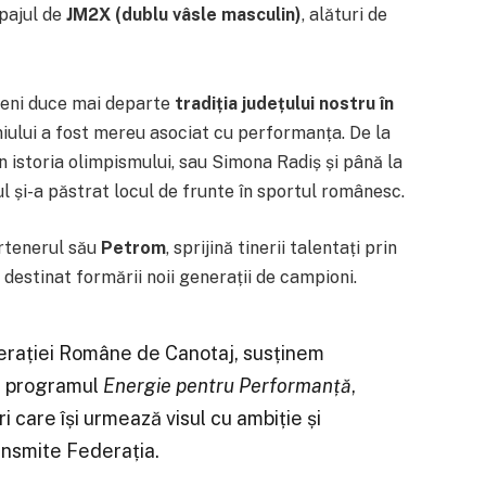
pajul de
JM2X (dublu vâsle masculin)
, alături de
neni duce mai departe
tradiția județului nostru în
niului a fost mereu asociat cu performanța. De la
n istoria olimpismului, sau Simona Radiș și până la
ul și-a păstrat locul de frunte în sportul românesc.
rtenerul său
Petrom
, sprijină tinerii talentați prin
, destinat formării noii generații de campioni.
derației Române de Canotaj, susținem
in programul
Energie pentru Performanță
,
ri care își urmează visul cu ambiție și
ransmite Federația.