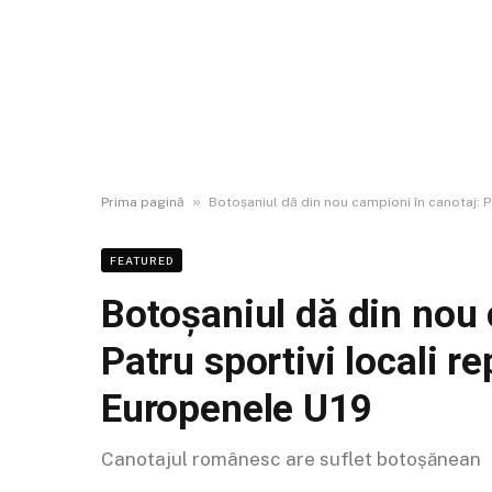
»
Prima pagină
Botoșaniul dă din nou campioni în canotaj: P
FEATURED
Botoșaniul dă din nou 
Patru sportivi locali r
Europenele U19
Canotajul românesc are suflet botoșănean