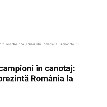
atru sportivi locali reprezintă România la Europenele U19
campioni în canotaj:
eprezintă România la