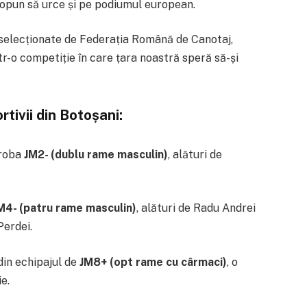
ropun să urce și pe podiumul european.
 selecționate de Federația Română de Canotaj,
într-o competiție în care țara noastră speră să-și
rtivii din Botoșani:
proba
JM2- (dublu rame masculin)
, alături de
M4- (patru rame masculin)
, alături de Radu Andrei
Perdei.
din echipajul de
JM8+ (opt rame cu cârmaci)
, o
e.