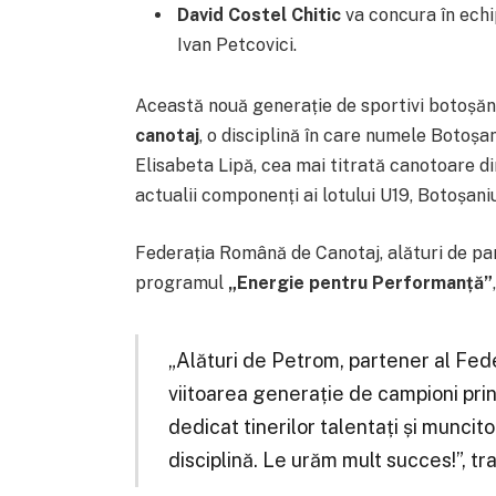
David Costel Chitic
va concura în echi
Ivan Petcovici.
Această nouă generație de sportivi botoșă
canotaj
, o disciplină în care numele Botoșa
Elisabeta Lipă, cea mai titrată canotoare di
actualii componenți ai lotului U19, Botoșani
Federația Română de Canotaj, alături de pa
programul
„Energie pentru Performanță”
„Alături de Petrom, partener al Fe
viitoarea generație de campioni pr
dedicat tinerilor talentați și muncito
disciplină. Le urăm mult succes!”, t