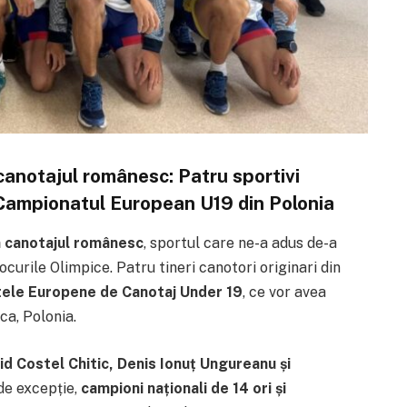
canotajul românesc: Patru sportivi
 Campionatul European U19 din Polonia
n canotajul românesc
, sportul care ne-a adus de-a
ocurile Olimpice. Patru tineri canotori originari din
ele Europene de Canotaj Under 19
, ce vor avea
ica, Polonia.
vid Costel Chitic, Denis Ionuț Ungureanu și
 de excepție,
campioni naționali de 14 ori și