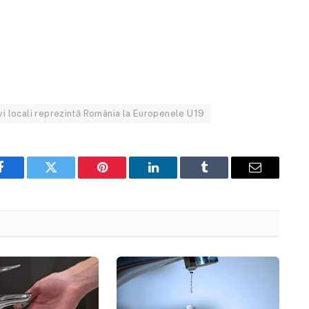
ivi locali reprezintă România la Europenele U19
Facebook
Twitter
Pinterest
LinkedIn
Tumblr
Email