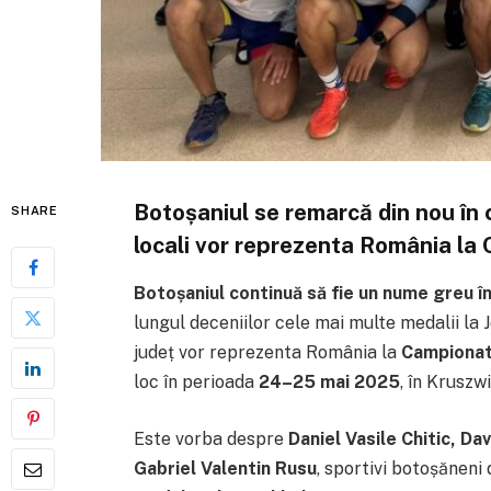
Botoșaniul se remarcă din nou în 
SHARE
locali vor reprezenta România la
Botoșaniul continuă să fie un nume greu î
lungul deceniilor cele mai multe medalii la J
județ vor reprezenta România la
Campionat
loc în perioada
24–25 mai 2025
, în Kruszw
Este vorba despre
Daniel Vasile Chitic, Da
Gabriel Valentin Rusu
, sportivi botoșăneni