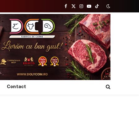
Facebook
X
Instagram
YouTube
TikTok
(Twitter)
Contact