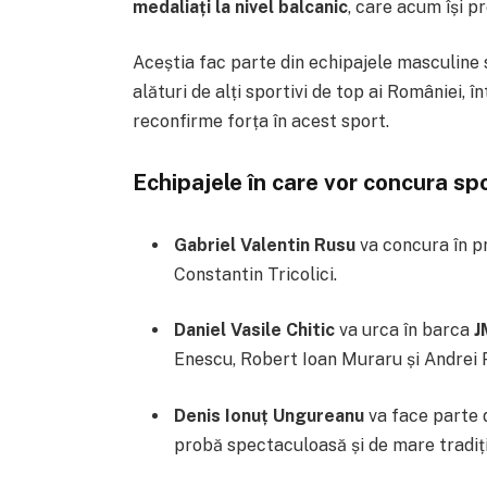
medaliați la nivel balcanic
, care acum își p
Aceștia fac parte din echipajele masculine
alături de alți sportivi de top ai României, 
reconfirme forța în acest sport.
Echipajele în care vor concura spo
Gabriel Valentin Rusu
va concura în 
Constantin Tricolici.
Daniel Vasile Chitic
va urca în barca
J
Enescu, Robert Ioan Muraru și Andrei 
Denis Ionuț Ungureanu
va face parte 
probă spectaculoasă și de mare tradiți