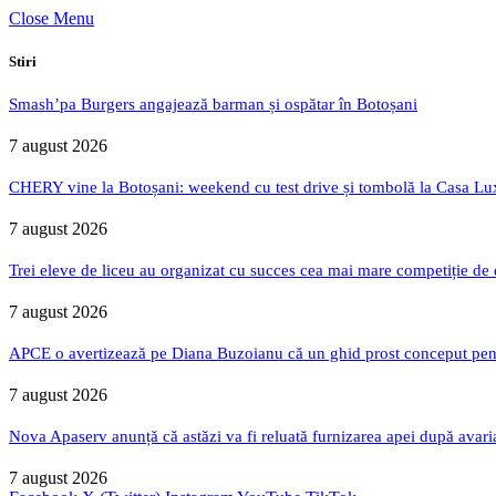
Close Menu
Stiri
Smash’pa Burgers angajează barman și ospătar în Botoșani
7 august 2026
CHERY vine la Botoșani: weekend cu test drive și tombolă la Casa Lu
7 august 2026
Trei eleve de liceu au organizat cu succes cea mai mare competiție de
7 august 2026
APCE o avertizează pe Diana Buzoianu că un ghid prost conceput pentru
7 august 2026
Nova Apaserv anunță că astăzi va fi reluată furnizarea apei după avari
7 august 2026