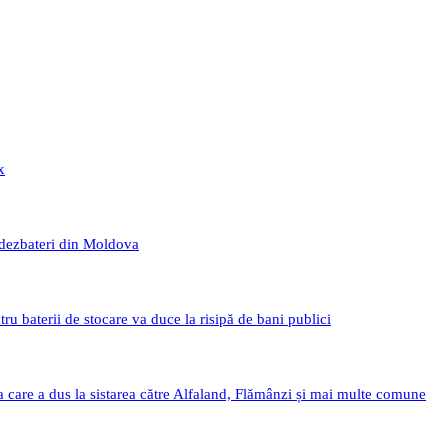
x
 dezbateri din Moldova
 baterii de stocare va duce la risipă de bani publici
a care a dus la sistarea către Alfaland, Flămânzi și mai multe comune