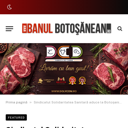
»
Prima pagină
Sindicatul Solidaritatea Sanitară aduce la Botoșani dezbaterea națională despre dialogul social în sănătate
FEATURED