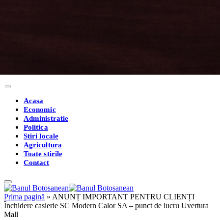
Acasa
Economic
Administratie
Politica
Stiri locale
Agricultura
Toate stirile
Contact
Prima pagină
»
ANUNȚ IMPORTANT PENTRU CLIENȚI
Închidere casierie SC Modern Calor SA – punct de lucru Uvertura
Mall