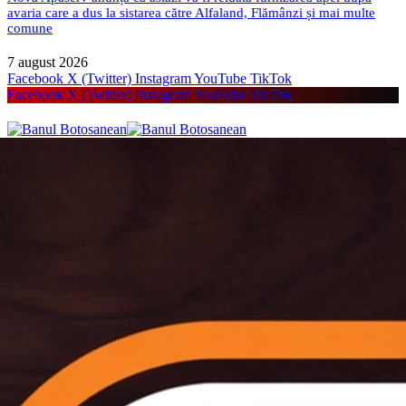
avaria care a dus la sistarea către Alfaland, Flămânzi și mai multe
comune
7 august 2026
Facebook
X (Twitter)
Instagram
YouTube
TikTok
Facebook
X (Twitter)
Instagram
YouTube
TikTok