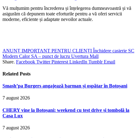
Vă mulțumim pentru încrederea și înțelegerea dumneavoastră și vă
asigurăm că depunem toate eforturile pentru a vă oferi servicii
moderne, eficiente și adaptate nevoilor actuale.
ANUNȚ IMPORTANT PENTRU CLIENȚI Închidere casierie SC
Modern Calor SA – punct de lucru Uvertura Mall
Share.
Facebook
Twitter
Pinterest
LinkedIn
Tumblr
Email
Related
Posts
Smash’pa Burgers angajează barman și ospătar în Botoșani
7 august 2026
CHERY vine la Botoșani: weekend cu test drive și tombolă la
Casa Lux
7 august 2026