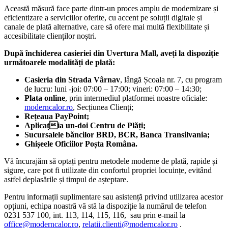
Această măsură face parte dintr-un proces amplu de modernizare și
eficientizare a serviciilor oferite, cu accent pe soluții digitale și
canale de plată alternative, care să ofere mai multă flexibilitate și
accesibilitate clienților noștri.
După închiderea casieriei din Uvertura Mall, aveți la dispoziție
următoarele modalități de plată:
Casieria din Strada Vârnav
, lângă Școala nr. 7, cu program
de lucru: luni -joi: 07:00 – 17:00; vineri: 07:00 – 14:30;
Plata online
, prin intermediul platformei noastre oficiale:
moderncalor.ro
, Secțiunea Clienți;
Rețeaua PayPoint;
Aplicația un-doi Centru de Plăți;
Sucursalele băncilor BRD, BCR, Banca Transilvania;
Ghișeele Oficiilor Poșta Româna.
Vă încurajăm să optați pentru metodele moderne de plată, rapide și
sigure, care pot fi utilizate din confortul propriei locuințe, evitând
astfel deplasările și timpul de așteptare.
Pentru informații suplimentare sau asistență privind utilizarea acestor
opțiuni, echipa noastră vă stă la dispoziție la numărul de telefon
0231 537 100, int. 113, 114, 115, 116, sau prin e-mail la
office@moderncalor.ro
,
relatii.clienti@moderncalor.ro
.