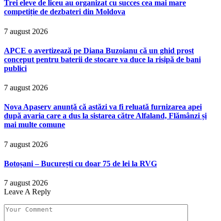
Trei eleve de liceu au organizat cu succes cea mai mare
competiție de dezbateri din Moldova
7 august 2026
APCE o avertizează pe Diana Buzoianu că un ghid prost
conceput pentru baterii de stocare va duce la risipă de bani
publici
7 august 2026
Nova Apaserv anunță că astăzi va fi reluată furnizarea apei
după avaria care a dus la sistarea către Alfaland, Flămânzi și
mai multe comune
7 august 2026
Botoșani – București cu doar 75 de lei la RVG
7 august 2026
Leave A Reply