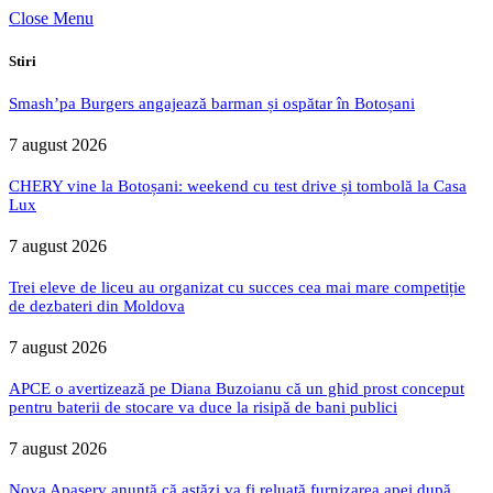
Close Menu
Stiri
Smash’pa Burgers angajează barman și ospătar în Botoșani
7 august 2026
CHERY vine la Botoșani: weekend cu test drive și tombolă la Casa
Lux
7 august 2026
Trei eleve de liceu au organizat cu succes cea mai mare competiție
de dezbateri din Moldova
7 august 2026
APCE o avertizează pe Diana Buzoianu că un ghid prost conceput
pentru baterii de stocare va duce la risipă de bani publici
7 august 2026
Nova Apaserv anunță că astăzi va fi reluată furnizarea apei după