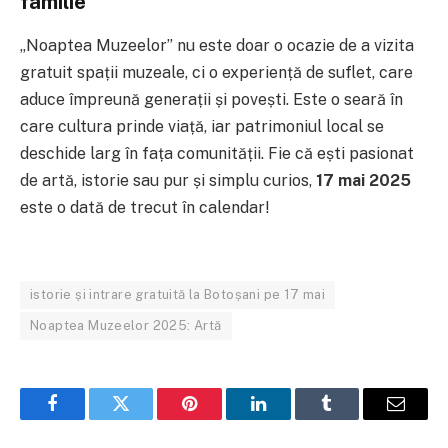
familie
„Noaptea Muzeelor” nu este doar o ocazie de a vizita
gratuit spații muzeale, ci o experiență de suflet, care
aduce împreună generații și povești. Este o seară în
care cultura prinde viață, iar patrimoniul local se
deschide larg în fața comunității. Fie că ești pasionat
de artă, istorie sau pur și simplu curios,
17 mai 2025
este o dată de trecut în calendar!
istorie și intrare gratuită la Botoșani pe 17 mai
Noaptea Muzeelor 2025: Artă
Facebook
Twitter
Pinterest
LinkedIn
Tumblr
Email