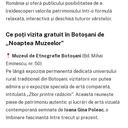
România și oferă publicului posibilitatea de a
(re)descoperi valorile patrimoniului într-o formulă
relaxată, interactivă și deschisă tuturor vârstelor.
Ce poți vizita gratuit în Botoșani de
„Noaptea Muzeelor”
Muzeul de Etnografie Botoșani
(Bd. Mihai
Eminescu, nr. 50)
Pe lângă expoziția permanentă dedicată universului
rural tradițional din Botoșani, vizitatorii vor putea
admira și o expoziție specială de artă comparată,
intitulată
„Zbor printre rădăcini”
. Aceasta reunește
piese de patrimoniu autentic și lucrări de artă vizuală
contemporană semnate de
Ioana Gina Poleac
, o
îmbinare fascinantă între trecut și prezent.