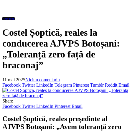
Featured
Costel Șoptică, reales la
conducerea AJVPS Botoșani:
„Toleranță zero față de
braconaj”
11 mai 2025
Niciun comentariu
Facebook
Twitter
LinkedIn
Telegram
Pinterest
Tumblr
Reddit
Email
Share
Facebook
Twitter
LinkedIn
Pinterest
Email
Costel Șoptică, reales președinte al
AJVPS Botoșani: „Avem toleranță zero