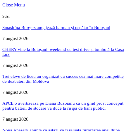
Close Menu
Stiri
Smash’pa Burgers angajează barman și ospătar în Botoșani
7 august 2026
CHERY vine la Botoșani: weekend cu test drive și tombolă la Casa
Lux
7 august 2026
Trei eleve de liceu au organizat cu succes cea mai mare competiție
de dezbateri din Moldova
7 august 2026
APCE o avertizează pe Diana Buzoianu că un ghid prost conceput
pentru baterii de stocare va duce la risipă de bani publici
7 august 2026
Nova Apaserv anunță că astăzi va fi reluată furnizarea apei după