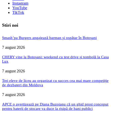
Instagram
YouTube
TikTok
Stiri noi
Smash’pa Burgers angajează barman și ospătar în Botoșani
7 august 2026
CHERY vine la Botoșani: weekend cu test drive și tombolă la Casa
Lux
7 august 2026
Trei eleve de liceu au organizat cu succes cea mai mare competiție
de dezbateri din Moldova
7 august 2026
APCE o avertizează pe Diana Buzoianu că un ghid prost conceput
pentru baterii de stocare va duce la risipă de bani publici