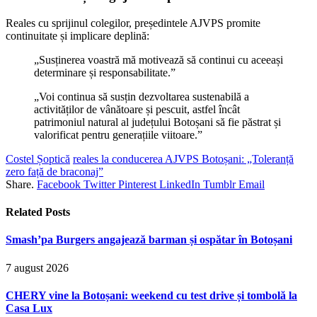
Reales cu sprijinul colegilor, președintele AJVPS promite
continuitate și implicare deplină:
„Susținerea voastră mă motivează să continui cu aceeași
determinare și responsabilitate.”
„Voi continua să susțin dezvoltarea sustenabilă a
activităților de vânătoare și pescuit, astfel încât
patrimoniul natural al județului Botoșani să fie păstrat și
valorificat pentru generațiile viitoare.”
Costel Șoptică
reales la conducerea AJVPS Botoșani: „Toleranță
zero față de braconaj”
Share.
Facebook
Twitter
Pinterest
LinkedIn
Tumblr
Email
Related
Posts
Smash’pa Burgers angajează barman și ospătar în Botoșani
7 august 2026
CHERY vine la Botoșani: weekend cu test drive și tombolă la
Casa Lux