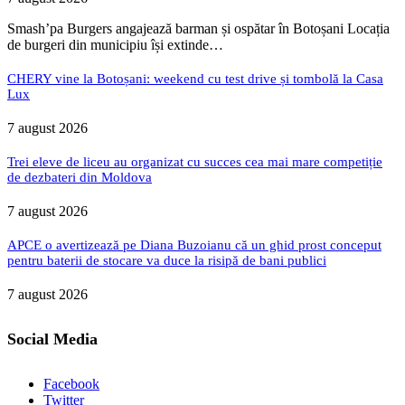
Smash’pa Burgers angajează barman și ospătar în Botoșani Locația
de burgeri din municipiu își extinde…
CHERY vine la Botoșani: weekend cu test drive și tombolă la Casa
Lux
7 august 2026
Trei eleve de liceu au organizat cu succes cea mai mare competiție
de dezbateri din Moldova
7 august 2026
APCE o avertizează pe Diana Buzoianu că un ghid prost conceput
pentru baterii de stocare va duce la risipă de bani publici
7 august 2026
Social Media
Facebook
Twitter