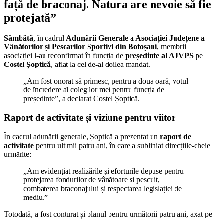
față de braconaj. Natura are nevoie să fie
protejată”
Sâmbătă
, în cadrul
Adunării Generale a Asociației Județene a
Vânătorilor și Pescarilor Sportivi din Botoșani
, membrii
asociației l-au reconfirmat în funcția de
președinte al AJVPS
pe
Costel Șoptică
, aflat la cel de-al doilea mandat.
„Am fost onorat să primesc, pentru a doua oară, votul
de încredere al colegilor mei pentru funcția de
președinte”, a declarat Costel Șoptică.
Raport de activitate și viziune pentru viitor
În cadrul adunării generale, Șoptică a prezentat un
raport de
activitate
pentru ultimii patru ani, în care a subliniat direcțiile-cheie
urmărite:
„Am evidențiat realizările și eforturile depuse pentru
protejarea fondurilor de vânătoare și pescuit,
combaterea braconajului și respectarea legislației de
mediu.”
Totodată, a fost conturat și planul pentru următorii patru ani, axat pe