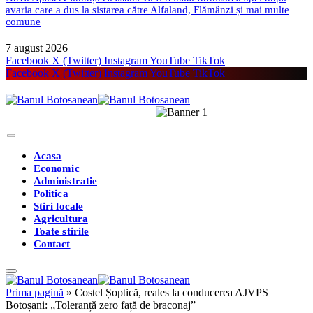
avaria care a dus la sistarea către Alfaland, Flămânzi și mai multe
comune
7 august 2026
Facebook
X (Twitter)
Instagram
YouTube
TikTok
Facebook
X (Twitter)
Instagram
YouTube
TikTok
Acasa
Economic
Administratie
Politica
Stiri locale
Agricultura
Toate stirile
Contact
Prima pagină
»
Costel Șoptică, reales la conducerea AJVPS
Botoșani: „Toleranță zero față de braconaj”