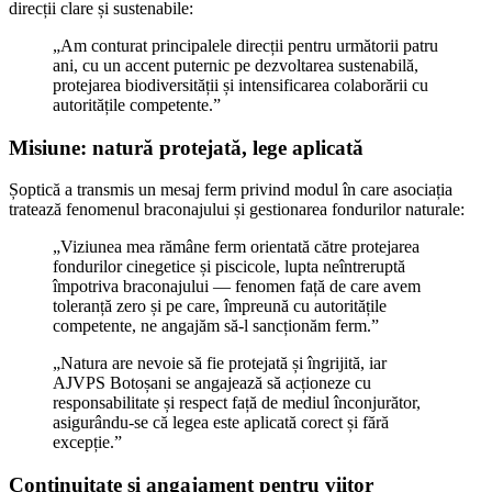
direcții clare și sustenabile:
„Am conturat principalele direcții pentru următorii patru
ani, cu un accent puternic pe dezvoltarea sustenabilă,
protejarea biodiversității și intensificarea colaborării cu
autoritățile competente.”
Misiune: natură protejată, lege aplicată
Șoptică a transmis un mesaj ferm privind modul în care asociația
tratează fenomenul braconajului și gestionarea fondurilor naturale:
„Viziunea mea rămâne ferm orientată către protejarea
fondurilor cinegetice și piscicole, lupta neîntreruptă
împotriva braconajului — fenomen față de care avem
toleranță zero și pe care, împreună cu autoritățile
competente, ne angajăm să-l sancționăm ferm.”
„Natura are nevoie să fie protejată și îngrijită, iar
AJVPS Botoșani se angajează să acționeze cu
responsabilitate și respect față de mediul înconjurător,
asigurându-se că legea este aplicată corect și fără
excepție.”
Continuitate și angajament pentru viitor