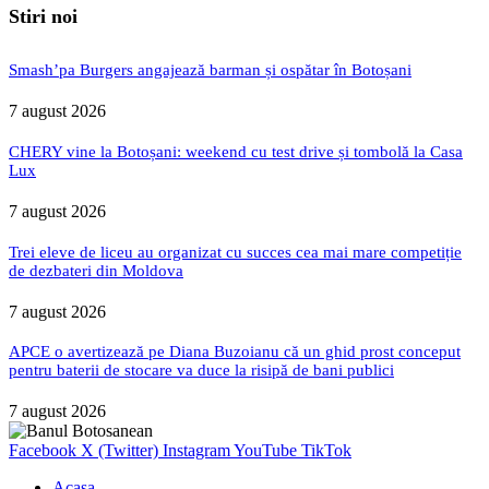
Stiri noi
Smash’pa Burgers angajează barman și ospătar în Botoșani
7 august 2026
CHERY vine la Botoșani: weekend cu test drive și tombolă la Casa
Lux
7 august 2026
Trei eleve de liceu au organizat cu succes cea mai mare competiție
de dezbateri din Moldova
7 august 2026
APCE o avertizează pe Diana Buzoianu că un ghid prost conceput
pentru baterii de stocare va duce la risipă de bani publici
7 august 2026
Facebook
X (Twitter)
Instagram
YouTube
TikTok
Acasa