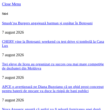
Close Menu
Stiri
Smash’pa Burgers angajează barman și ospătar în Botoșani
7 august 2026
CHERY vine la Botoșani: weekend cu test drive și tombolă la Casa
Lux
7 august 2026
Trei eleve de liceu au organizat cu succes cea mai mare competiție
de dezbateri din Moldova
7 august 2026
APCE o avertizează pe Diana Buzoianu că un ghid prost conceput
pentru baterii de stocare va duce la risipă de bani publici
7 august 2026
Nova Apaserv anunță că astăzi va fi reluată furnizarea apei după