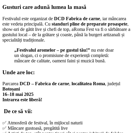
Gusturi care adună lumea la masă
Festivalul este organizat de
DCD Fabrica de carne
, iar mâncarea
este vedeta principală. Cu
standuri pline de preparate proaspete
,
show-uri de gătit live și chefi de top, aRoma Fest va fi o sărbătoare a
gustului local – de la grătare și coaste, până la burgeri artizanali și
specialități tradiționale.
„Festivalul aromelor – pe gustul tău!”
nu este doar
un slogan, ci o promisiune de experiență completă:
mâncare de calitate, oameni faini și muzică bună.
Unde are loc:
Parcarea
DCD – Fabrica de carne
,
localitatea Roma
, județul
Botoșani
16–18 mai 2025
Intrarea este liberă!
De ce să vii:
✅ Atmosferă de festival, în mijlocul naturii
✅ Mâncare gustoasă, pregătită live