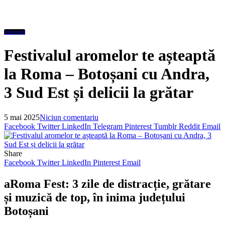
Featured
Festivalul aromelor te așteaptă
la Roma – Botoșani cu Andra,
3 Sud Est și delicii la grătar
5 mai 2025
Niciun comentariu
Facebook
Twitter
LinkedIn
Telegram
Pinterest
Tumblr
Reddit
Email
Share
Facebook
Twitter
LinkedIn
Pinterest
Email
aRoma Fest: 3 zile de distracție, grătare
și muzică de top, în inima județului
Botoșani