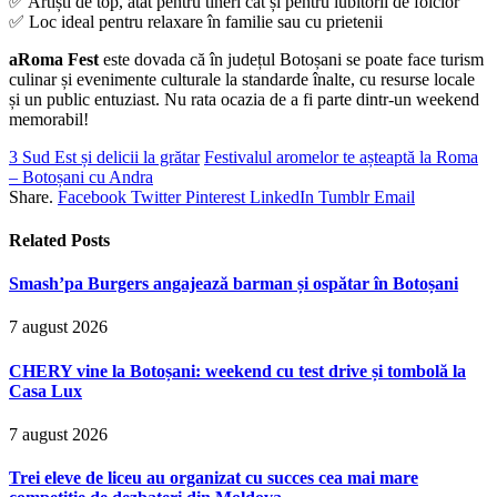
✅ Artiști de top, atât pentru tineri cât și pentru iubitorii de folclor
✅ Loc ideal pentru relaxare în familie sau cu prietenii
aRoma Fest
este dovada că în județul Botoșani se poate face turism
culinar și evenimente culturale la standarde înalte, cu resurse locale
și un public entuziast. Nu rata ocazia de a fi parte dintr-un weekend
memorabil!
3 Sud Est și delicii la grătar
Festivalul aromelor te așteaptă la Roma
– Botoșani cu Andra
Share.
Facebook
Twitter
Pinterest
LinkedIn
Tumblr
Email
Related
Posts
Smash’pa Burgers angajează barman și ospătar în Botoșani
7 august 2026
CHERY vine la Botoșani: weekend cu test drive și tombolă la
Casa Lux
7 august 2026
Trei eleve de liceu au organizat cu succes cea mai mare