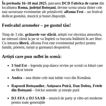
În perioada 16–18 mai 2025
, parcarea
DCD Fabrica de carne
din
localitatea
Roma, județul Botoșani
, devine scena unuia dintre cele
mai savuroase evenimente ale primăverii:
aRoma Fest
– un festival
dedicat gustului, muzicii și bunei dispoziții.
Festivalul aromelor – pe gustul tău!
Timp de 3 zile,
grătarele vor sfârâi
, artiștii vor electriza atmosfera,
iar mirosul cărnii la jar se va împleti cu bucuria întâlnirii în aer liber.
Cu intrarea
liberă
, aRoma Fest este evenimentul perfect pentru
familii, prieteni, turiști și gurmanzi deopotrivă.
Artiști care pun suflet în scenă:
3 Sud Est
– legenda pop-dance revine pe scenă cu hituri care
au făcut istorie
Andra
– una dintre cele mai iubite voci din România
Rapsozii Botoșanilor
,
Anișoara Puică
,
Dan Doboș
,
Fetele
din Botoșani
– folclor autentic și emoție pură
DJ AYA
și
DJ SAAB
– muzică de party și vibe-uri moderne
pentru toate generațiile