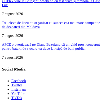
CHERY vine la Botoșani: weekend cu test drive și tombolă la Casa
Lux
7 august 2026
Trei eleve de liceu au organizat cu succes cea mai mare competiție
de dezbateri din Moldova
7 august 2026
APCE o avertizează pe Diana Buzoianu că un ghid prost conceput
pentru baterii de stocare va duce la risipă de bani publici
7 august 2026
Social Media
Facebook
Twitter
Instagram
YouTube
TikTok