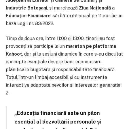
Județean al Elevilor
și
Camera de Comerț și
Industrie Botoșani
, și marchează
Ziua Națională a
Educației Financiare
, sărbătorită anual pe 11 aprilie, în
baza Legii nr. 83/2022.
Timp de două ore, între 11:00 și 13:00, tinerii au fost
provocați să participe la un
maraton pe platforma
Kahoot
, dar și la sesiuni dinamice în care s-au discutat
concepte esențiale despre bani, economisire,
planificare bugetară și responsabilitate financiară.
Totul, într-un limbaj accesibil și cu instrumente
interactive adaptate nevoilor și intereselor generației
Z.
„Educația financiară este un pilon
esențial al dezvoltării personale și