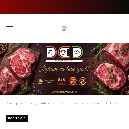
»
Prima pagină
„Școala de Bani” a cucerit Botoșaniul – lecții de viață financiară pentru sute de elevi
ECONOMIC