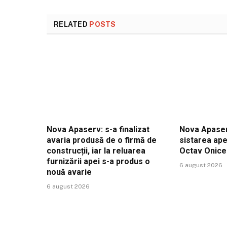
RELATED
POSTS
Nova Apaserv: s-a finalizat
Nova Apaser
avaria produsă de o firmă de
sistarea ape
construcții, iar la reluarea
Octav Onic
furnizării apei s-a produs o
6 august 2026
nouă avarie
6 august 2026