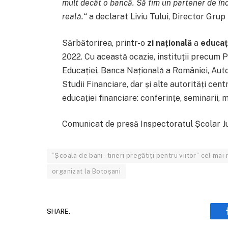
mult decât o bancă. Să fim un partener de în
reală.“
a declarat Liviu Tului, Director Grup
Sărbătorirea, printr-o
zi națională
a
educați
2022. Cu această ocazie, instituții precum P
Educației, Banca Națională a României, Auto
Studii Financiare, dar și alte autorități ce
educației financiare: conferințe, seminarii, 
Comunicat de presă Inspectoratul Școlar J
”Școala de bani - tineri pregătiți pentru viitor” cel m
organizat la Botoșani
SHARE.