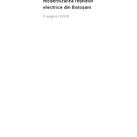
modernizarea rețelelor
electrice din Botoșani
6 august 2026