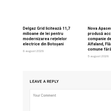
Delgaz Grid licitează 11,7
Nova Apaser
milioane de lei pentru
produsă acc
modernizarea rețelelor
companie de 
electrice din Botoșani
Alfaland, Fl
comune făr
6 august 2026
5 august 2026
LEAVE A REPLY