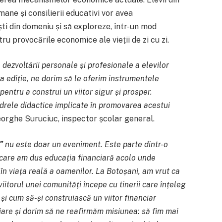
umane și consilierii educativi vor avea
ti din domeniu și să exploreze, într-un mod
tru provocările economice ale vieții de zi cu zi.
 dezvoltării personale și profesionale a elevilor
oua ediție, ne dorim să le oferim instrumentele
pentru a construi un viitor sigur și prosper.
i cadrele didactice implicate în promovarea acestui
rghe Suruciuc, inspector școlar general.
”
nu este doar un eveniment. Este parte dintr-o
n care am dus educația financiară acolo unde
, în viața reală a oamenilor. La Botoșani, am vrut ca
 viitorul unei comunități începe cu tinerii care înțeleg
i cum să-și construiască un viitor financiar
ciare și dorim să ne reafirmăm misiunea: să fim mai