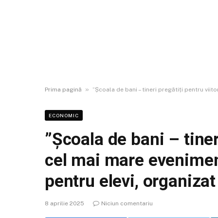
»
Prima pagină
”Școala de bani – tineri pregătiți pentru vii
ECONOMIC
”Școala de bani – tiner
cel mai mare evenimen
pentru elevi, organizat
8 aprilie 2025
Niciun comentariu