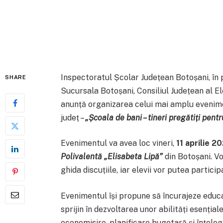
Inspectoratul Școlar Județean Botoșani, în
SHARE
Sucursala Botoșani, Consiliul Județean al El
anunță organizarea celui mai amplu evenimen
județ –
„Școala de bani – tineri pregătiți pentru
Evenimentul va avea loc vineri,
11 aprilie 2
Polivalentă „Elisabeta Lipă”
din Botoșani. Vor
ghida discuțiile, iar elevii vor putea partic
Evenimentul își propune să încurajeze educați
sprijin în dezvoltarea unor abilități esenția
economisire, planificare bugetară și înțele