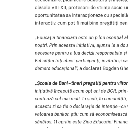
clasele VIII-XII, profesorii de științe socio-
oportunitatea să interacționeze cu specialiș
interactiv, cum pot fi mai bine pregătiți pen
„Educația financiară este un pilon esențial al
noștri. Prin această inițiativă, ajunsă la a d
necesare pentru a lua decizii responsabile și 
Felicităm toți elevii participanți, invitații ș
demers educațional”,
a declarat Bogdan Gheo
„Școala de Bani – tineri pregătiți pentru viitor
inițiativă începută acum opt ani de BCR, pri
contează cel mai mult: în școli, în comunități
această zi să fie o declarație de intenție – că
valoarea banilor, știu cum să economisească ș
sănătos. 11 aprilie este Ziua Educației Finan