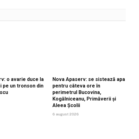
v: o avarie duce la
Nova Apaserv: se sistează apa
i pe un tronson din
pentru câteva ore în
escu
perimetrul Bucovina,
Kogălniceanu, Primăverii și
Aleea Școlii
6 august 2026