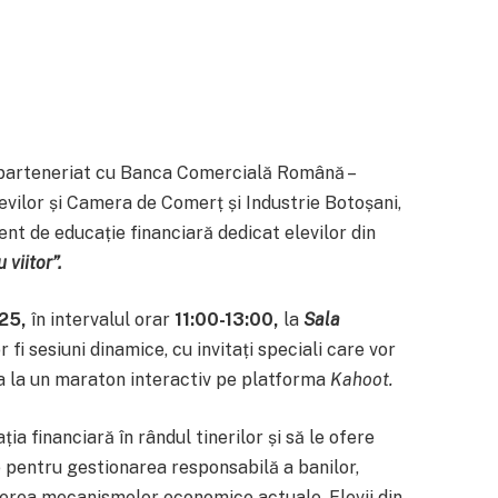
 parteneriat cu Banca Comercială Română –
evilor și Camera de Comerț și Industrie Botoșani,
t de educație financiară dedicat elevilor din
 viitor”.
025,
în intervalul orar
11:00-13:00,
la
Sala
 fi sesiuni dinamice, cu invitați speciali care vor
ipa la un maraton interactiv pe platforma
Kahoot.
a financiară în rândul tinerilor și să le ofere
le pentru gestionarea responsabilă a banilor,
gerea mecanismelor economice actuale. Elevii din