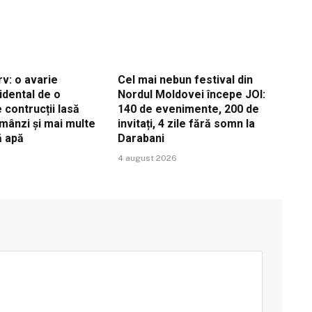
v: o avarie
Cel mai nebun festival din
idental de o
Nordul Moldovei începe JOI:
contrucții lasă
140 de evenimente, 200 de
ămânzi și mai multe
invitați, 4 zile fără somn la
ă apă
Darabani
4 august 2026