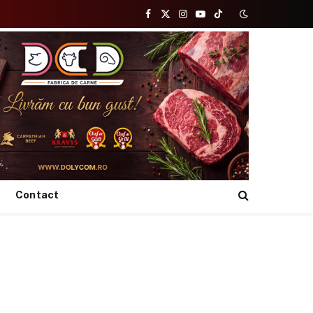
Facebook
X
Instagram
YouTube
TikTok
(Twitter)
Contact