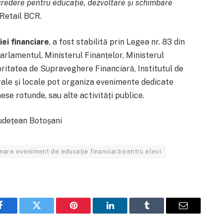
credere pentru educație, dezvoltare și schimbare
 Retail BCR.
ei financiare
, a fost stabilită prin Legea nr. 83 din
arlamentul, Ministerul Finanțelor, Ministerul
ritatea de Supraveghere Financiară, Institutul de
ntrale și locale pot organiza evenimente dedicate
mese rotunde, sau alte activități publice.
udețean Botoșani
ai mare eveniment de educație financiară pentru elevi
Facebook
Twitter
Pinterest
LinkedIn
Tumblr
Email