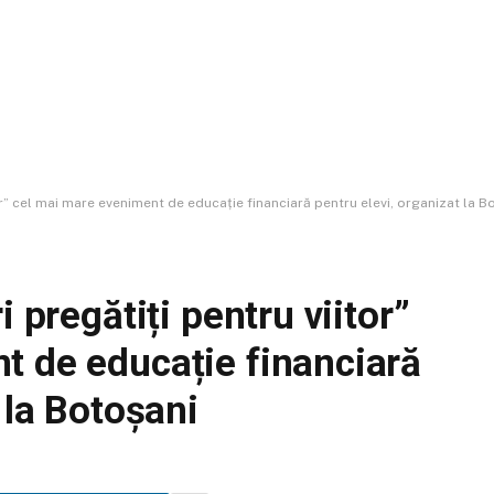
tor” cel mai mare eveniment de educație financiară pentru elevi, organizat la B
i pregătiți pentru viitor”
t de educație financiară
 la Botoșani