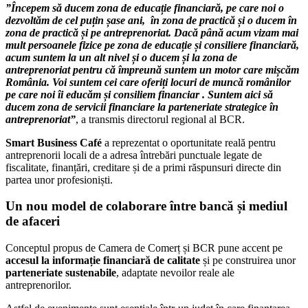
dezvoltăm de cel puțin șase ani, în zona de practică și o ducem în
zona de practică și pe antreprenoriat. Dacă până acum vizam mai
mult persoanele fizice pe zona de educație și consiliere financiară,
acum suntem la un alt nivel și o ducem și la zona de
antreprenoriat pentru că împreună suntem un motor care mișcăm
România. Voi suntem cei care oferiți locuri de muncă românilor
pe care noi îi educăm și consiliem financiar . Suntem aici să
ducem zona de servicii financiare la parteneriate strategice în
antreprenoriat”
, a transmis directorul regional al BCR.
Smart Business Café
a reprezentat o oportunitate reală pentru
antreprenorii locali de a adresa întrebări punctuale legate de
fiscalitate, finanțări, creditare și de a primi răspunsuri directe din
partea unor profesioniști.
Un nou model de colaborare între bancă și mediul
de afaceri
Conceptul propus de Camera de Comerț și BCR pune accent pe
accesul la informație financiară de calitate
și pe construirea unor
parteneriate sustenabile
, adaptate nevoilor reale ale
antreprenorilor.
Astfel de evenimente sunt esențiale într-un județ în care finanțarea