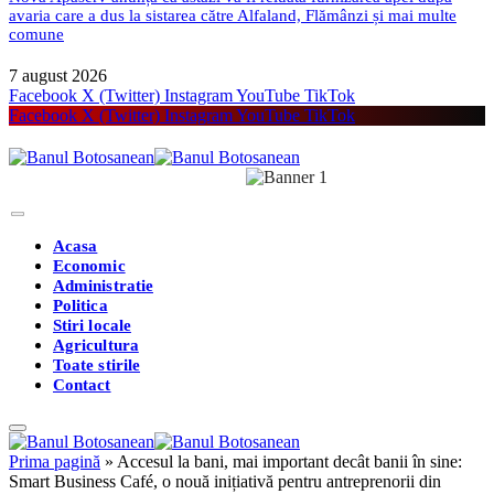
avaria care a dus la sistarea către Alfaland, Flămânzi și mai multe
comune
7 august 2026
Facebook
X (Twitter)
Instagram
YouTube
TikTok
Facebook
X (Twitter)
Instagram
YouTube
TikTok
Acasa
Economic
Administratie
Politica
Stiri locale
Agricultura
Toate stirile
Contact
Prima pagină
»
Accesul la bani, mai important decât banii în sine:
Smart Business Café, o nouă inițiativă pentru antreprenorii din
Botoșani