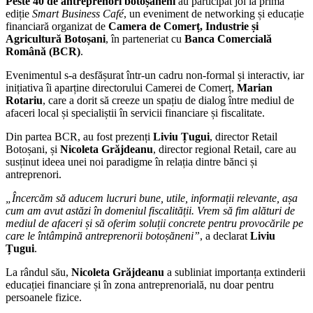
ediție
Smart Business Café
, un eveniment de networking și educație
financiară organizat de
Camera de Comerț, Industrie și
Agricultură Botoșani
, în parteneriat cu
Banca Comercială
Română (BCR)
.
Evenimentul s-a desfășurat într-un cadru non-formal și interactiv, iar
inițiativa îi aparține directorului Camerei de Comerț,
Marian
Rotariu
, care a dorit să creeze un spațiu de dialog între mediul de
afaceri local și specialiștii în servicii financiare și fiscalitate.
Din partea BCR, au fost prezenți
Liviu Țugui
, director Retail
Botoșani, și
Nicoleta Grăjdeanu
, director regional Retail, care au
susținut ideea unei noi paradigme în relația dintre bănci și
antreprenori.
„Încercăm să aducem lucruri bune, utile, informații relevante, așa
cum am avut astăzi în domeniul fiscalității. Vrem să fim alături de
mediul de afaceri și să oferim soluții concrete pentru provocările pe
care le întâmpină antreprenorii botoșăneni”
, a declarat
Liviu
Țugui
.
La rândul său,
Nicoleta Grăjdeanu
a subliniat importanța extinderii
educației financiare și în zona antreprenorială, nu doar pentru
persoanele fizice.
”Începem să ducem zona de educație financiară, pe care noi o