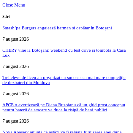
Close Menu
Stiri
Smash’pa Burgers angajează barman și ospătar în Botoșani
7 august 2026
CHERY vine la Botoșani: weekend cu test drive și tombolă la Casa
Lux
7 august 2026
Trei eleve de liceu au organizat cu succes cea mai mare competiție
de dezbateri din Moldova
7 august 2026
APCE o avertizează pe Diana Buzoianu că un ghid prost conceput
pentru baterii de stocare va duce la risipă de bani publici
7 august 2026
Nova Apaserv anunță că astăzi va fi reluată furnizarea apei după