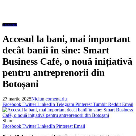
Economic
Accesul la bani, mai important
decât banii în sine: Smart
Business Café, o nouă inițiativă
pentru antreprenorii din
Botoșani
27 martie 2025
Niciun comentariu
Facebook
Twitter
LinkedIn
Telegram
Pinterest
Tumblr
Reddit
Email
Share
Facebook
Twitter
LinkedIn
Pinterest
Email
Peste 40 de antreprenori botoșăneni
au participat joi la prima