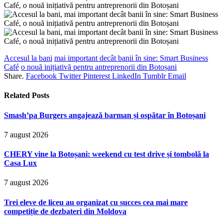
Accesul la bani
mai important decât banii în sine: Smart Business
Café
o nouă inițiativă pentru antreprenorii din Botoșani
Share.
Facebook
Twitter
Pinterest
LinkedIn
Tumblr
Email
Related
Posts
Smash’pa Burgers angajează barman și ospătar în Botoșani
7 august 2026
CHERY vine la Botoșani: weekend cu test drive și tombolă la
Casa Lux
7 august 2026
Trei eleve de liceu au organizat cu succes cea mai mare
competiție de dezbateri din Moldova
7 august 2026