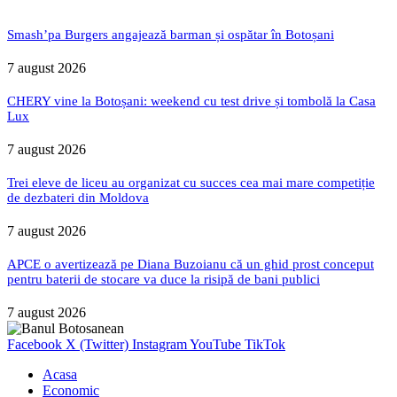
Smash’pa Burgers angajează barman și ospătar în Botoșani
7 august 2026
CHERY vine la Botoșani: weekend cu test drive și tombolă la Casa
Lux
7 august 2026
Trei eleve de liceu au organizat cu succes cea mai mare competiție
de dezbateri din Moldova
7 august 2026
APCE o avertizează pe Diana Buzoianu că un ghid prost conceput
pentru baterii de stocare va duce la risipă de bani publici
7 august 2026
Facebook
X (Twitter)
Instagram
YouTube
TikTok
Acasa
Economic
Administratie