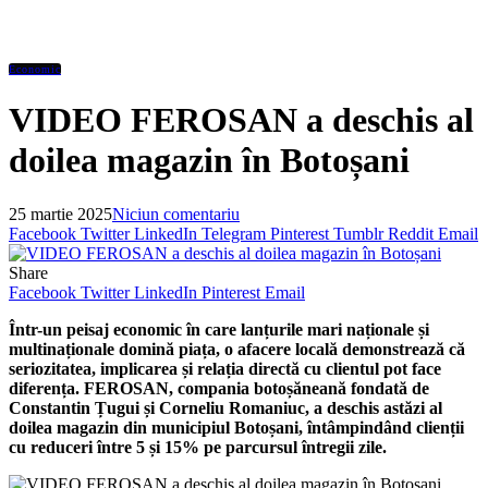
Economic
VIDEO FEROSAN a deschis al
doilea magazin în Botoșani
25 martie 2025
Niciun comentariu
Facebook
Twitter
LinkedIn
Telegram
Pinterest
Tumblr
Reddit
Email
Share
Facebook
Twitter
LinkedIn
Pinterest
Email
Într-un peisaj economic în care lanțurile mari naționale și
multinaționale domină piața, o afacere locală demonstrează că
seriozitatea, implicarea și relația directă cu clientul pot face
diferența. FEROSAN, compania botoșăneană fondată de
Constantin Țugui și Corneliu Romaniuc, a deschis
astăzi al
doilea magazin din municipiul Botoșani, întâmpindând clienții
cu reduceri între 5 și 15% pe parcursul întregii zile.