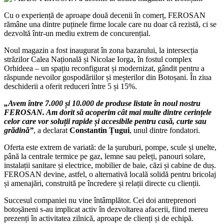
Cu o experiență de aproape două decenii în comerț, FEROSAN
rămâne una dintre puținele firme locale care nu doar că rezistă, ci se
dezvoltă într-un mediu extrem de concurențial.
Noul magazin a fost inaugurat în zona bazarului, la intersecția
străzilor Calea Națională și Nicolae Iorga, în fostul complex
Orhideea – un spațiu reconfigurat și modernizat, gândit pentru a
răspunde nevoilor gospodăriilor și meșterilor din Botoșani. În ziua
deschiderii a oferit reduceri între 5 și 15%.
„Avem între 7.000 și 10.000 de produse listate în noul nostru
FEROSAN. Am dorit să acoperim cât mai multe dintre cerințele
celor care vor soluții rapide și accesibile pentru casă, curte sau
grădină”
, a declarat
Constantin Țugui
, unul dintre fondatori.
Oferta este extrem de variată: de la șuruburi, pompe, scule și unelte,
până la centrale termice pe gaz, lemne sau peleți, panouri solare,
instalații sanitare și electrice, mobilier de baie, căzi și cabine de duș.
FEROSAN devine, astfel, o alternativă locală solidă pentru bricolaj
și amenajări, construită pe încredere și relații directe cu clienții.
Succesul companiei nu vine întâmplător. Cei doi antreprenori
botoșăneni s-au implicat activ în dezvoltarea afacerii, fiind mereu
prezenți în activitatea zilnică, aproape de clienți și de echipă.