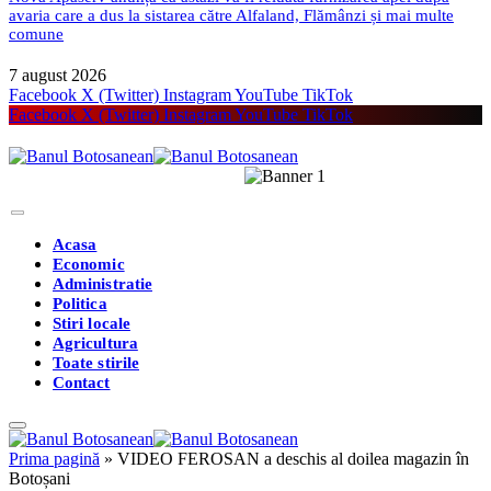
avaria care a dus la sistarea către Alfaland, Flămânzi și mai multe
comune
7 august 2026
Facebook
X (Twitter)
Instagram
YouTube
TikTok
Facebook
X (Twitter)
Instagram
YouTube
TikTok
Acasa
Economic
Administratie
Politica
Stiri locale
Agricultura
Toate stirile
Contact
Prima pagină
»
VIDEO FEROSAN a deschis al doilea magazin în
Botoșani