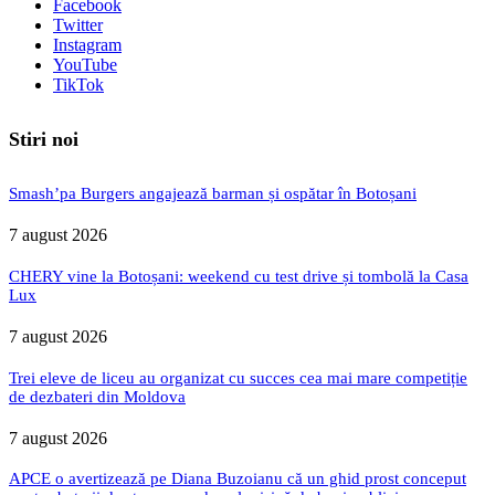
Facebook
Twitter
Instagram
YouTube
TikTok
Stiri noi
Smash’pa Burgers angajează barman și ospătar în Botoșani
7 august 2026
CHERY vine la Botoșani: weekend cu test drive și tombolă la Casa
Lux
7 august 2026
Trei eleve de liceu au organizat cu succes cea mai mare competiție
de dezbateri din Moldova
7 august 2026
APCE o avertizează pe Diana Buzoianu că un ghid prost conceput