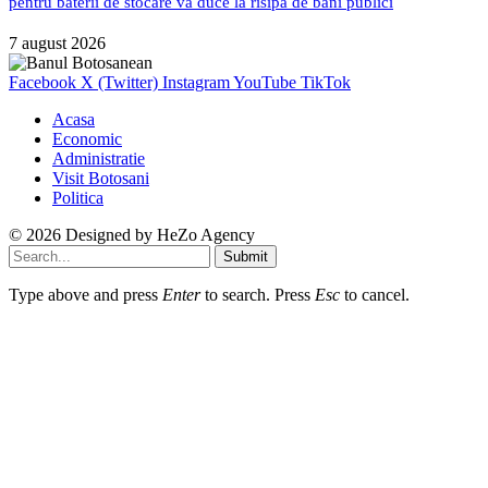
pentru baterii de stocare va duce la risipă de bani publici
7 august 2026
Facebook
X (Twitter)
Instagram
YouTube
TikTok
Acasa
Economic
Administratie
Visit Botosani
Politica
© 2026 Designed by
HeZo Agency
Submit
Type above and press
Enter
to search. Press
Esc
to cancel.