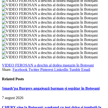
VIDEO FEROSAN a deschis al doilea magazin în Botoșani
Share.
Facebook
Twitter
Pinterest
LinkedIn
Tumblr
Email
Related
Posts
Smash’pa Burgers angajează barman și ospătar în Botoșani
7 august 2026
CHERY vine la Botoșani: weekend cu test drive și tombolă la