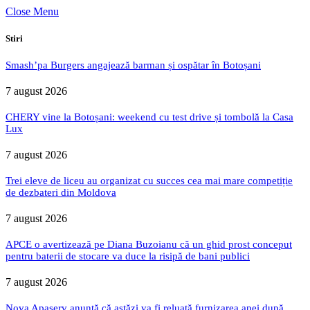
Close Menu
Stiri
Smash’pa Burgers angajează barman și ospătar în Botoșani
7 august 2026
CHERY vine la Botoșani: weekend cu test drive și tombolă la Casa
Lux
7 august 2026
Trei eleve de liceu au organizat cu succes cea mai mare competiție
de dezbateri din Moldova
7 august 2026
APCE o avertizează pe Diana Buzoianu că un ghid prost conceput
pentru baterii de stocare va duce la risipă de bani publici
7 august 2026
Nova Apaserv anunță că astăzi va fi reluată furnizarea apei după