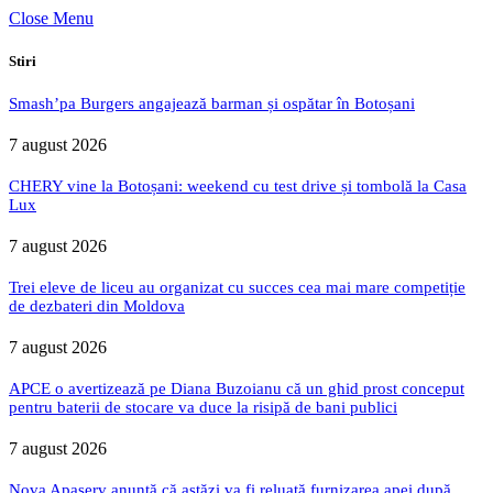
Close Menu
Stiri
Smash’pa Burgers angajează barman și ospătar în Botoșani
7 august 2026
CHERY vine la Botoșani: weekend cu test drive și tombolă la Casa
Lux
7 august 2026
Trei eleve de liceu au organizat cu succes cea mai mare competiție
de dezbateri din Moldova
7 august 2026
APCE o avertizează pe Diana Buzoianu că un ghid prost conceput
pentru baterii de stocare va duce la risipă de bani publici
7 august 2026
Nova Apaserv anunță că astăzi va fi reluată furnizarea apei după