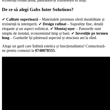
rezistență remarcabilă, păstrându-și frumusețea în timp.
De ce să alegi Gabs Inter Solutions?
✔
Calitate superioară
– Materialele premium oferă durabilitate și
rezistență la intemperii. ✔
Design rafinat
– Suprafețe fine, detalii
elegante și un aspect sofisticat. ✔
Montaj ușor
– Panourile sunt
simplu de instalat, economisind timp și bani. ✔
Investiție pe termen
lung
– Gardurile își păstrează aspectul și structura ani la rând.
Alege un gard care îmbină estetica și funcționalitatea! Contactează-
ne pentru comenzi la
0748078555
.