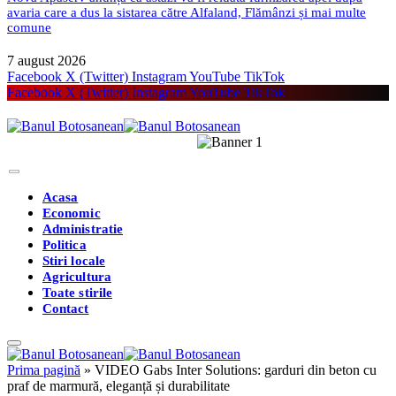
avaria care a dus la sistarea către Alfaland, Flămânzi și mai multe
comune
7 august 2026
Facebook
X (Twitter)
Instagram
YouTube
TikTok
Facebook
X (Twitter)
Instagram
YouTube
TikTok
Acasa
Economic
Administratie
Politica
Stiri locale
Agricultura
Toate stirile
Contact
Prima pagină
»
VIDEO Gabs Inter Solutions: garduri din beton cu
praf de marmură, eleganță și durabilitate