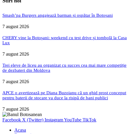
Stiri noi
Smash’pa Burgers angajează barman și ospătar în Botoșani
7 august 2026
CHERY vine la Botoșani: weekend cu test drive și tombolă la Casa
Lux
7 august 2026
Trei eleve de liceu au organizat cu succes cea mai mare competiție
de dezbateri din Moldova
7 august 2026
APCE o avertizează pe Diana Buzoianu că un ghid prost conceput
pentru baterii de stocare va duce la risipă de bani publici
7 august 2026
Facebook
X (Twitter)
Instagram
YouTube
TikTok
Acasa