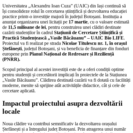
Universitatea „Alexandru Ioan Cuza” (UAIC) din Iași continuă să
își consolideze rolul în cercetarea științifică și dezvoltarea educației
practice printr-o investiție majoră în județul Botoșani. Instituția a
anunțat organizarea unei licitații pe
17 martie
, cu o valoare estimată
de
11,5 milioane de lei
, pentru construirea unei clădiri destinate
cazării studenților în cadrul
Stațiunii de Cercetare Științifică și
Practică Studențească „Vasile Băcăuanu” – UAIC Bio LIFE
.
Proiectul va fi realizat pe strada
Nicolae Titulescu nr. 1, în orașul
Ștefănești
, județul Botoșani, și va beneficia de finanțare din fonduri
europene prin
Planul Național de Redresare și Reziliență
(PNRR).
Scopul principal al acestei investiții este de a oferi condiții optime
pentru studenții și cercetătorii implicați în proiectele de la Stațiunea
„Vasile Băcăuanu”. Clădirea destinată cazării va fi dotată cu facilități
moderne, menite să sprijine atât activitățile didactice, cât și cele de
cercetare aplicată.
Impactul proiectului asupra dezvoltării
locale
Noua clădire va contribui semnificativ la dezvoltarea orașului
Ștefănești și a întregului județ Botoșani. Prin atragerea unui număr