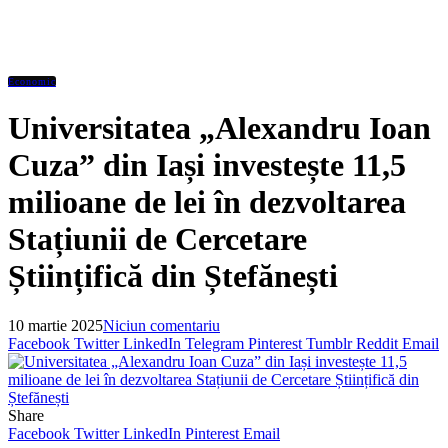
Economic
Universitatea „Alexandru Ioan
Cuza” din Iași investește 11,5
milioane de lei în dezvoltarea
Stațiunii de Cercetare
Științifică din Ștefănești
10 martie 2025
Niciun comentariu
Facebook
Twitter
LinkedIn
Telegram
Pinterest
Tumblr
Reddit
Email
Share
Facebook
Twitter
LinkedIn
Pinterest
Email