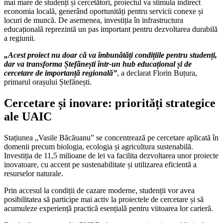
mai mare de studenți și cercetători, proiectul va stimula indirect
economia locală, generând oportunități pentru servicii conexe și
locuri de muncă. De asemenea, investiția în infrastructura
educațională reprezintă un pas important pentru dezvoltarea durabilă
a regiunii.
„Acest proiect nu doar că va îmbunătăți condițiile pentru studenți,
dar va transforma Ștefănești într-un hub educațional și de
cercetare de importanță regională”
, a declarat Florin Buțura,
primarul orașului Ștefănești.
Cercetare și inovare: priorități strategice
ale UAIC
Stațiunea „Vasile Băcăuanu” se concentrează pe cercetare aplicată în
domenii precum biologia, ecologia și agricultura sustenabilă.
Investiția de 11,5 milioane de lei va facilita dezvoltarea unor proiecte
inovatoare, cu accent pe sustenabilitate și utilizarea eficientă a
resurselor naturale.
Prin accesul la condiții de cazare moderne, studenții vor avea
posibilitatea să participe mai activ la proiectele de cercetare și să
acumuleze experiență practică esențială pentru viitoarea lor carieră.