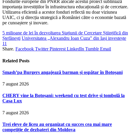
Fondurile europene din PNRR alocate acestui proiect subliniază
importanța investițiilor în infrastructura educațională și de cercetare.
Utilizarea eficientă a acestor fonduri reflectă nu doar viziunea
UAIC, ci și direcția strategică a României către o economie bazată
pe cunoaștere și inovare.
5 milioane de lei în dezvoltarea Stațiunii de Cercetare Științifică din
Ștefănești
Universitatea „Alexandru Ioan Cuza” din Iași investește
11
Share.
Facebook
Twitter
Pinterest
LinkedIn
Tumblr
Email
Related
Posts
Smash’pa Burgers angajează barman și ospătar în Botoșani
7 august 2026
CHERY vine la Botoșani: weekend cu test drive și tombolă la
Casa Lux
7 august 2026
Trei eleve de liceu au organizat cu succes cea mai mare
competiție de dezbateri din Moldova