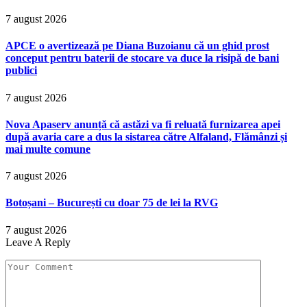
7 august 2026
APCE o avertizează pe Diana Buzoianu că un ghid prost
conceput pentru baterii de stocare va duce la risipă de bani
publici
7 august 2026
Nova Apaserv anunță că astăzi va fi reluată furnizarea apei
după avaria care a dus la sistarea către Alfaland, Flămânzi și
mai multe comune
7 august 2026
Botoșani – București cu doar 75 de lei la RVG
7 august 2026
Leave A Reply