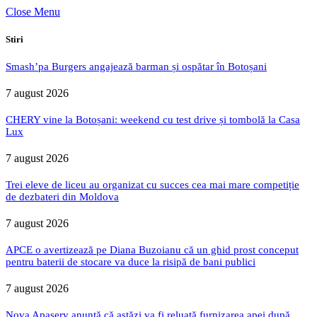
Close Menu
Stiri
Smash’pa Burgers angajează barman și ospătar în Botoșani
7 august 2026
CHERY vine la Botoșani: weekend cu test drive și tombolă la Casa
Lux
7 august 2026
Trei eleve de liceu au organizat cu succes cea mai mare competiție
de dezbateri din Moldova
7 august 2026
APCE o avertizează pe Diana Buzoianu că un ghid prost conceput
pentru baterii de stocare va duce la risipă de bani publici
7 august 2026
Nova Apaserv anunță că astăzi va fi reluată furnizarea apei după