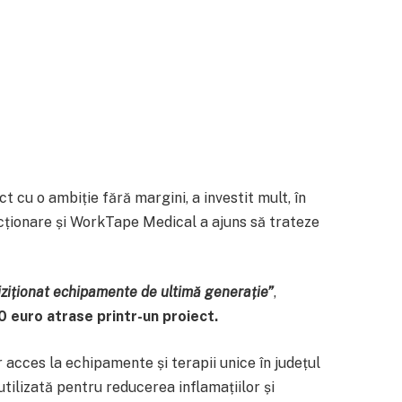
 cu o ambiție fără margini, a investit mult, în
fecționare și WorkTape Medical a ajuns să trateze
iziționat echipamente
de ultimă generație”
,
 euro atrase printr-un proiect.
 acces la echipamente și terapii unice în județul
utilizată pentru reducerea inflamațiilor și