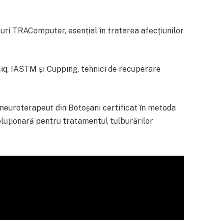
suri TRAComputer, esențial în tratarea afecțiunilor
ciq, IASTM și Cupping, tehnici de recuperare
 neuroterapeut din Botoșani certificat în metoda
luționară pentru tratamentul tulburărilor