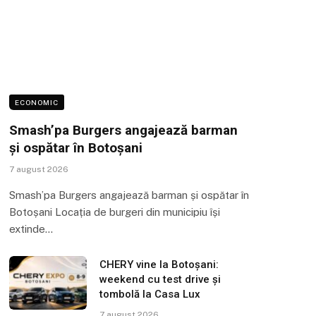
ECONOMIC
Smash’pa Burgers angajează barman
și ospătar în Botoșani
7 august 2026
Smash’pa Burgers angajează barman și ospătar în
Botoșani Locația de burgeri din municipiu își
extinde…
CHERY vine la Botoșani:
weekend cu test drive și
tombolă la Casa Lux
7 august 2026