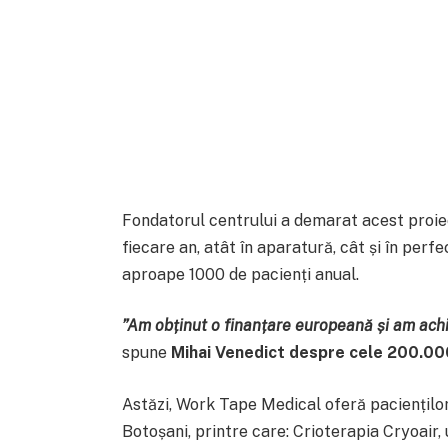
Fondatorul centrului a demarat acest proiect
fiecare an, atât în aparatură, cât și în per
aproape 1000 de pacienți anual.
”A
m
obținut o finanțare europeană și am ach
spune
Mihai Venedict despre cele 200.000
Astăzi, Work Tape Medical oferă pacienților
Botoșani, printre care: Crioterapia Cryoair, 