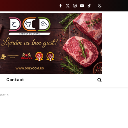
Facebook
X
Instagram
YouTube
TikTok
(Twitter)
Contact
erație