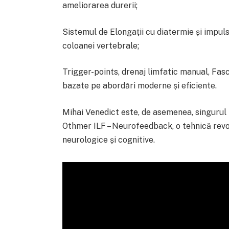
ameliorarea durerii;
Sistemul de Elongații cu diatermie și impul
coloanei vertebrale;
Trigger-points, drenaj limfatic manual, Fas
bazate pe abordări moderne și eficiente.
Mihai Venedict este, de asemenea, singurul
Othmer ILF – Neurofeedback, o tehnică revo
neurologice și cognitive.