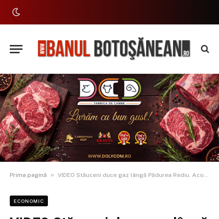
»
Prima pagină
VIDEO Stăuceni duce gaz lângă Pădurea Rediu. Acolo va fi noul boom imobiliar
ECONOMIC