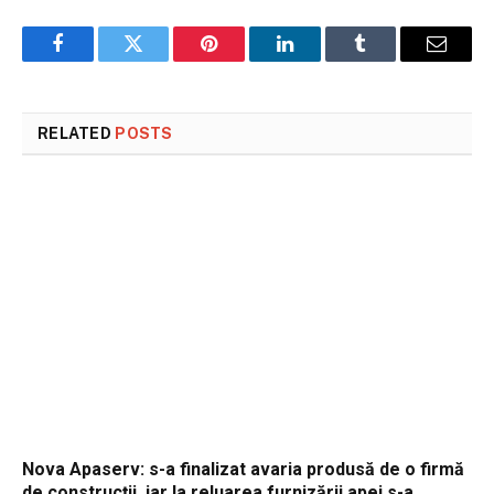
Facebook
Twitter
Pinterest
LinkedIn
Tumblr
Email
RELATED
POSTS
Nova Apaserv: s-a finalizat avaria produsă de o firmă
de construcții, iar la reluarea furnizării apei s-a