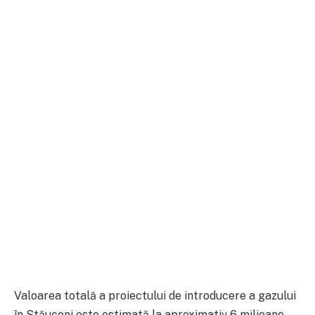
Valoarea totală a proiectului de introducere a gazului
în Stăuceni este estimată la aproximativ 6 milioane