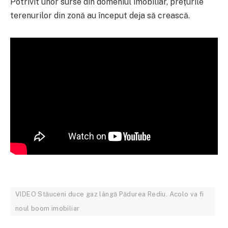
Potrivit unor surse din domeniul imobiliar, prețurile
terenurilor din zonă au început deja să crească.
VIDEO Stăuceni duce gaz lângă Pădurea Rediu. Acolo va fi
noul boom imobiliar