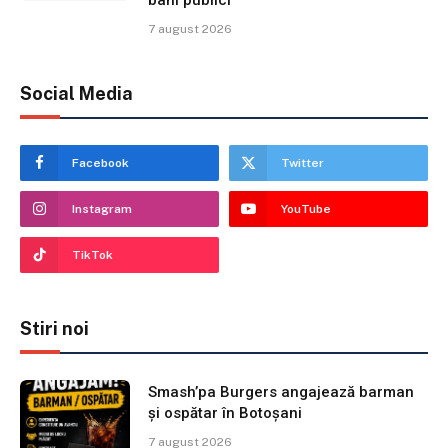
7 august 2026
Social Media
Facebook
Twitter
Instagram
YouTube
TikTok
Stiri noi
Smash’pa Burgers angajează barman
și ospătar în Botoșani
7 august 2026