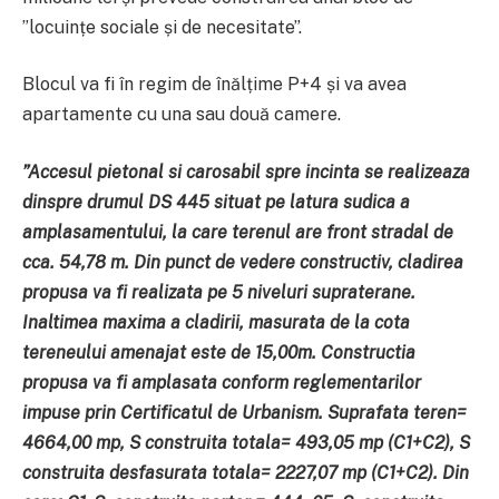
”locuințe sociale și de necesitate”.
Blocul va fi în regim de înălțime P+4 și va avea
apartamente cu una sau două camere.
”Accesul pietonal si carosabil spre incinta se realizeaza
dinspre drumul DS 445 situat pe latura sudica a
amplasamentului, la care terenul are front stradal de
cca. 54,78 m. Din punct de vedere constructiv, cladirea
propusa va fi realizata pe 5 niveluri supraterane.
Inaltimea maxima a cladirii, masurata de la cota
tereneului amenajat este de 15,00m. Constructia
propusa va fi amplasata conform reglementarilor
impuse prin Certificatul de Urbanism. Suprafata teren=
4664,00 mp, S construita totala= 493,05 mp (C1+C2), S
construita desfasurata totala= 2227,07 mp (C1+C2). Din