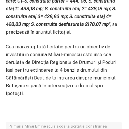
care: C1- S. construita parter = 444, 05, S. construita
etaj 1= 438,18 mp; S. construita etaj 2= 438,18 mp; S.
construita etaj 3= 428,83 mp; S. construita etaj 4=
428,83 mp; S. construita desfasurata 2178,07 mp”
, se
precizează în anunțul licitației.
Cea mai așteptată licitație pentru un obiectiv de
investiții în comuna Mihai Eminescu este însă cea
derulată de Direcția Regională de Drumuri și Poduri
Iași pentru extinderea la 4 benzi a drumului din
Cătămărăști Deal, de la intrarea dinspre municipiul
Botoșani și până la intersecția cu drumul spre
Ipotești.
Primăria Mihai Eminescu a scos la licitație construirea