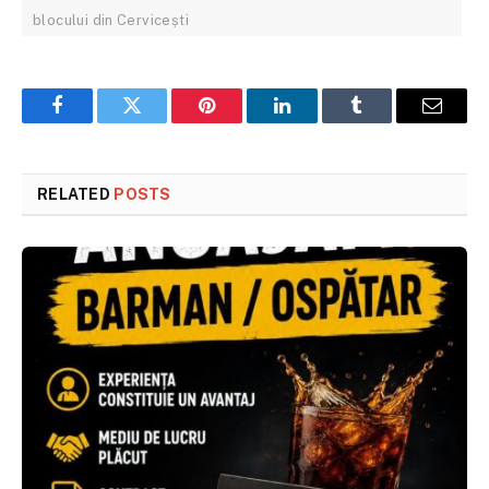
blocului din Cervicești
Facebook
Twitter
Pinterest
LinkedIn
Tumblr
Email
RELATED
POSTS