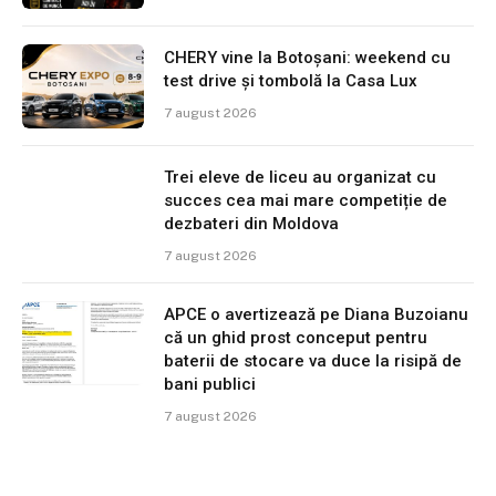
CHERY vine la Botoșani: weekend cu
test drive și tombolă la Casa Lux
7 august 2026
Trei eleve de liceu au organizat cu
succes cea mai mare competiție de
dezbateri din Moldova
7 august 2026
APCE o avertizează pe Diana Buzoianu
că un ghid prost conceput pentru
baterii de stocare va duce la risipă de
bani publici
7 august 2026