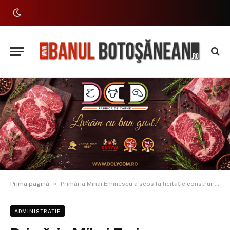
»
Prima pagină
Primăria Mihai Eminescu a scos la licitație construirea blocului din Cervicești
ADMINISTRATIE