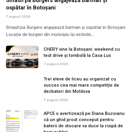
Smash’pa Burgers angajează barman și
ospătar în Botoșani
7 august 2026
Smash’pa Burgers angajează barman și ospătar în Botoșani
Locația de burgeri din municipiu își extinde…
CHERY vine la Botoșani: weekend cu
test drive și tombolă la Casa Lux
7 august 2026
Trei eleve de liceu au organizat cu
succes cea mai mare competiție de
dezbateri din Moldova
7 august 2026
APCE o avertizează pe Diana Buzoianu
că un ghid prost conceput pentru
baterii de stocare va duce la risipă de
bani publici