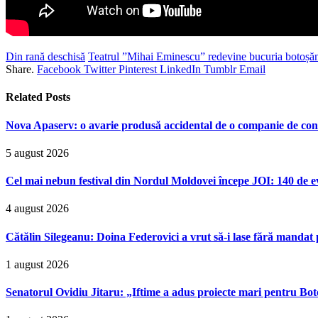
Din rană deschisă
Teatrul ”Mihai Eminescu” redevine bucuria botoșăn
Share.
Facebook
Twitter
Pinterest
LinkedIn
Tumblr
Email
Related
Posts
Nova Apaserv: o avarie produsă accidental de o companie de cont
5 august 2026
Cel mai nebun festival din Nordul Moldovei începe JOI: 140 de ev
4 august 2026
Cătălin Silegeanu: Doina Federovici a vrut să-i lase fără mandat 
1 august 2026
Senatorul Ovidiu Jitaru: „Iftime a adus proiecte mari pentru Boto