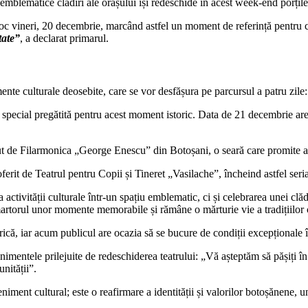
mblematice clădiri ale orașului își redeschide în acest week-end porțil
oc vineri, 20 decembrie, marcând astfel un moment de referință pentru c
tate”
, a declarat primarul.
te culturale deosebite, care se vor desfășura pe parcursul a patru zile:
 special pregătită pentru acest moment istoric. Data de 21 decembrie are
ut de Filarmonica „George Enescu” din Botoșani, o seară care promite ar
 oferit de Teatrul pentru Copii și Tineret „Vasilache”, încheind astfel ser
tivității culturale într-un spațiu emblematic, ci și celebrarea unei clă
martorul unor momente memorabile și rămâne o mărturie vie a tradițiilor 
orică, iar acum publicul are ocazia să se bucure de condiții excepționale 
imentele prilejuite de redeschiderea teatrului: „Vă așteptăm să pășiți în a
nității”.
ent cultural; este o reafirmare a identității și valorilor botoșănene, u