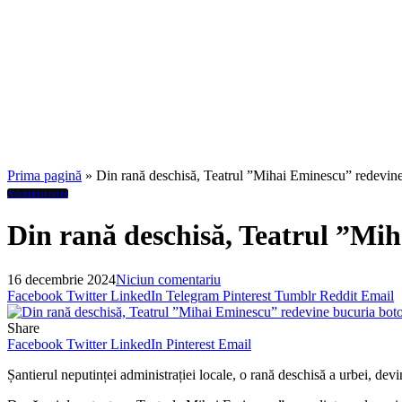
Prima pagină
»
Din rană deschisă, Teatrul ”Mihai Eminescu” redevine
Administratie
Din rană deschisă, Teatrul ”Mi
16 decembrie 2024
Niciun comentariu
Facebook
Twitter
LinkedIn
Telegram
Pinterest
Tumblr
Reddit
Email
Share
Facebook
Twitter
LinkedIn
Pinterest
Email
Șantierul neputinței administrației locale, o rană deschisă a urbei, devi