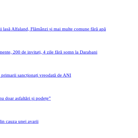
i lasă Alfaland, Flămânzi și mai multe comune fără apă
nte, 200 de invitați, 4 zile fără somn la Darabani
i primarii sancționați vreodată de ANI
u doar asfaltări și podețe”
din cauza unei avarii