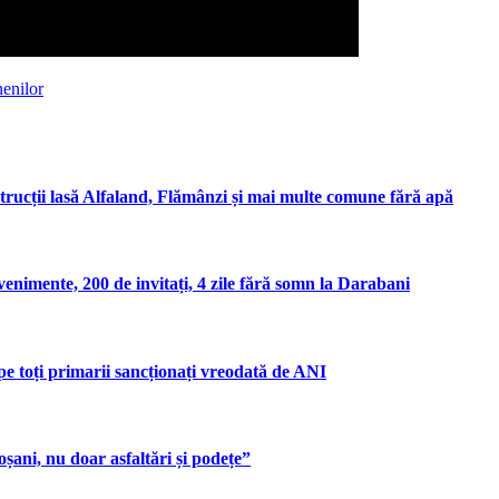
enilor
rucții lasă Alfaland, Flămânzi și mai multe comune fără apă
enimente, 200 de invitați, 4 zile fără somn la Darabani
pe toți primarii sancționați vreodată de ANI
șani, nu doar asfaltări și podețe”