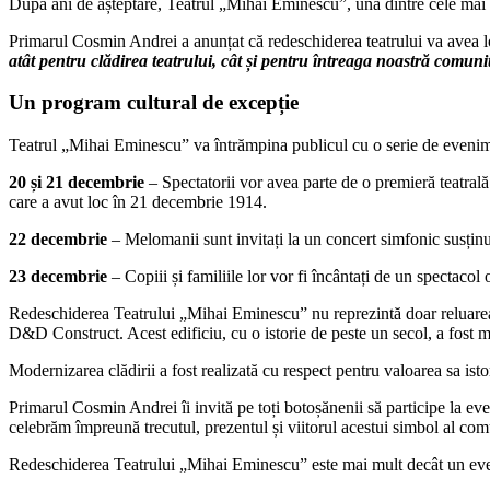
După ani de așteptare, Teatrul „Mihai Eminescu”, una dintre cele mai e
Primarul Cosmin Andrei a anunțat că redeschiderea teatrului va avea l
atât pentru clădirea teatrului, cât și pentru întreaga noastră comuni
Un program cultural de excepție
Teatrul „Mihai Eminescu” va întrămpina publicul cu o serie de evenimen
20 și 21 decembrie
– Spectatorii vor avea parte de o premieră teatrală
care a avut loc în 21 decembrie 1914.
22 decembrie
– Melomanii sunt invitați la un concert simfonic susțin
23 decembrie
– Copiii și familiile lor vor fi încântați de un spectacol
Redeschiderea Teatrului „Mihai Eminescu” nu reprezintă doar reluarea ac
D&D Construct. Acest edificiu, cu o istorie de peste un secol, a fost 
Modernizarea clădirii a fost realizată cu respect pentru valoarea sa ist
Primarul Cosmin Andrei îi invită pe toți botoșănenii să participe la even
celebrăm împreună trecutul, prezentul și viitorul acestui simbol al comu
Redeschiderea Teatrului „Mihai Eminescu” este mai mult decât un evenim