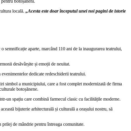
e pentru botoșăneni.
ultura locală.
„Acesta este doar începutul unei noi pagini de istorie
 o semnificație aparte, marcând 110 ani de la inaugurarea teatrului,
monii desăvârșite și emoții de neuitat.
ia evenimentelor dedicate redeschiderii teatrului.
diri simbol a municipiului, care a fost complet modernizată de firma
culturale botoșănene.
într-un spațiu care combină farmecul clasic cu facilitățile moderne.
ceastă bijuterie arhitecturală și culturală a orașului nostru, să
n prilej de mândrie pentru întreaga comunitate.