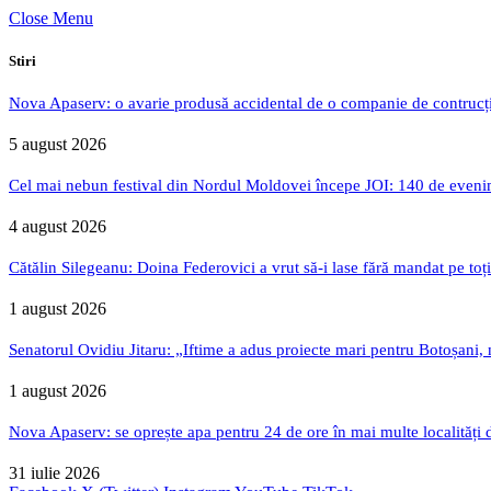
Close Menu
Stiri
Nova Apaserv: o avarie produsă accidental de o companie de contrucți
5 august 2026
Cel mai nebun festival din Nordul Moldovei începe JOI: 140 de evenime
4 august 2026
Cătălin Silegeanu: Doina Federovici a vrut să-i lase fără mandat pe toț
1 august 2026
Senatorul Ovidiu Jitaru: „Iftime a adus proiecte mari pentru Botoșani, n
1 august 2026
Nova Apaserv: se oprește apa pentru 24 de ore în mai multe localități 
31 iulie 2026