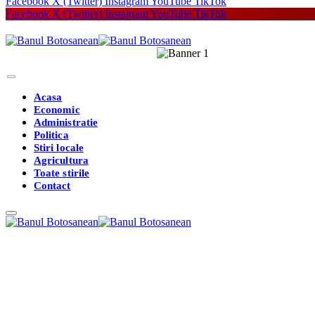
Facebook
X (Twitter)
Instagram
YouTube
TikTok
Facebook
X (Twitter)
Instagram
YouTube
TikTok
Acasa
Economic
Administratie
Politica
Stiri locale
Agricultura
Toate stirile
Contact