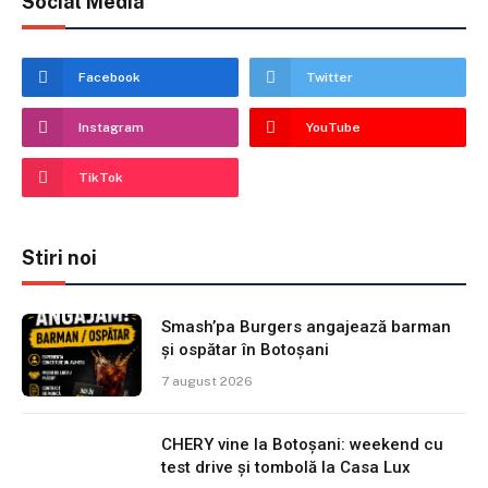
Social Media
Facebook
Twitter
Instagram
YouTube
TikTok
Stiri noi
Smash’pa Burgers angajează barman
și ospătar în Botoșani
7 august 2026
CHERY vine la Botoșani: weekend cu
test drive și tombolă la Casa Lux