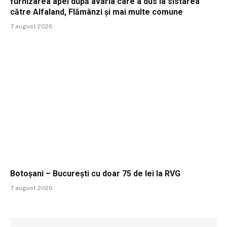
furnizarea apei după avaria care a dus la sistarea
către Alfaland, Flămânzi și mai multe comune
7 august 2026
Botoșani – București cu doar 75 de lei la RVG
7 august 2026