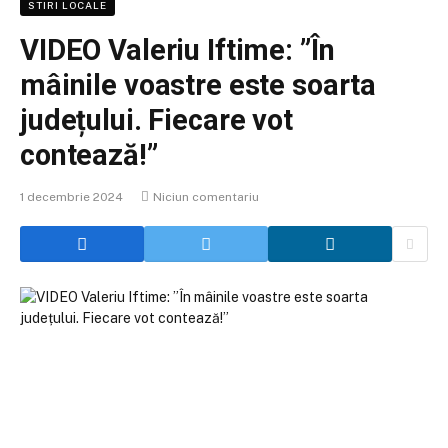
STIRI LOCALE
VIDEO Valeriu Iftime: ”În
mâinile voastre este soarta
județului. Fiecare vot
contează!”
1 decembrie 2024
Niciun comentariu