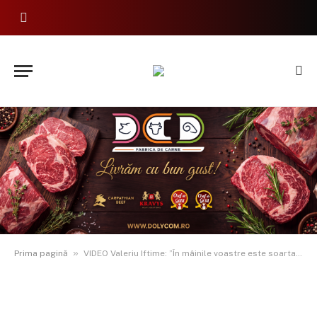
»
Prima pagină
VIDEO Valeriu Iftime: ”În mâinile voastre este soarta județului. Fiecare vot contează!”