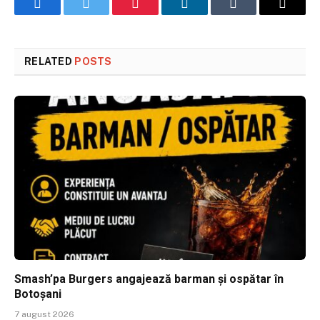
Facebook
Twitter
Pinterest
LinkedIn
Tumblr
Email
RELATED
POSTS
Smash’pa Burgers angajează barman și ospătar în
Botoșani
7 august 2026