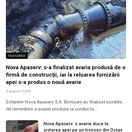
FEATURED
Nova Apaserv: s-a finalizat avaria produsă de o
firmă de construcții, iar la reluarea furnizării
apei s-a produs o nouă avarie
6 august 2026
Echipele Nova Apaserv S.A. Botoșani au finalizat lucrările
de remediere a avariei produse la conducta…
Nova Apaserv: o avarie duce la
sistarea apei pe un tronson din Octav