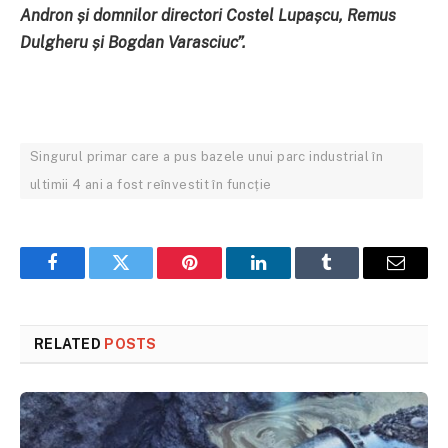
Andron
ș
i domnilor
d
irectori Costel Lupa
ș
cu, Remus
Dulgheru
ș
i Bogdan Varasciuc
”.
Singurul primar care a pus bazele unui parc industrial în
ultimii 4 ani a fost reînvestit în funcție
Facebook
Twitter
Pinterest
LinkedIn
Tumblr
Email
RELATED
POSTS