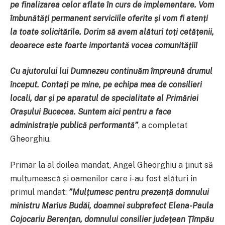
pe finalizarea celor aflate în curs de implementare. Vom
îmbunătăți permanent serviciile oferite și vom fi atenți
la toate solicitările. Dorim să avem alături toți cetățenii,
deoarece este foarte importantă vocea comunității!
Cu ajutorului lui Dumnezeu continuăm împreună drumul
început. Contați pe mine, pe echipa mea de consilieri
locali, dar și pe aparatul de specialitate al Primăriei
Orașului Bucecea. Suntem aici pentru a face
administrație publică performantă
”
, a completat
Gheorghiu.
Primar la al doilea mandat, Angel Gheorghiu a ținut să
mulțumească și oamenilor care i-au fost alături în
primul mandat:
”
Mul
ț
umesc pentru prezen
ță
domnului
m
inistru Marius Bud
ă
i, doamnei
s
ubprefect Elena-Paula
Cojocariu Berențan, domnului
c
onsilier
j
ude
ț
ean
Țî
mp
ă
u