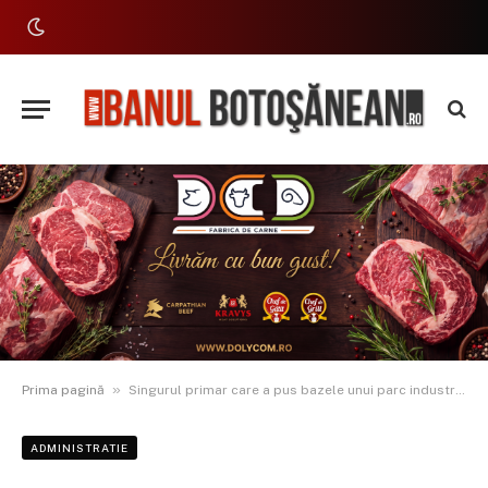
»
Prima pagină
Singurul primar care a pus bazele unui parc industrial în ultimii 4 ani a fost reînvestit în funcție
ADMINISTRATIE