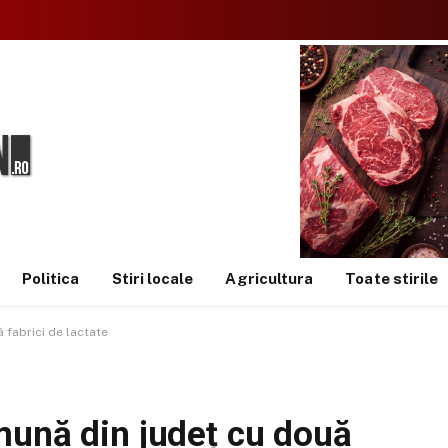
Politica
Stiri locale
Agricultura
Toate stirile
 fabrici de lactate
mună din județ cu două