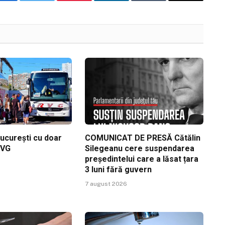
Facebook
Twitter
Pinterest
LinkedIn
Tumblr
Email
ucurești cu doar
COMUNICAT DE PRESĂ Cătălin
RVG
Silegeanu cere suspendarea
președintelui care a lăsat țara
3 luni fără guvern
7 august 2026