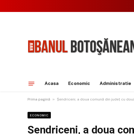
Acasa
Economic
Administratie
»
Prima pagină
Șendriceni, a doua comună din județ cu două
ECONOMIC
Șendriceni, a doua co