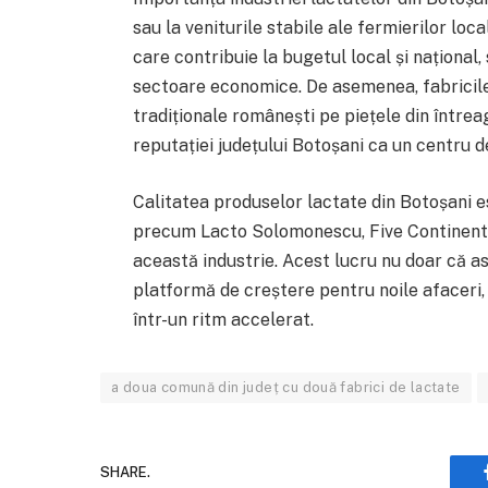
sau la veniturile stabile ale fermierilor loc
care contribuie la bugetul local și național, 
sectoare economice. De asemenea, fabricil
tradiționale românești pe piețele din întreaga
reputației județului Botoșani ca un centru d
Calitatea produselor lactate din Botoșani e
precum Lacto Solomonescu, Five Continents
această industrie. Acest lucru nu doar că as
platformă de creștere pentru noile afaceri,
într-un ritm accelerat.
a doua comună din județ cu două fabrici de lactate
SHARE.