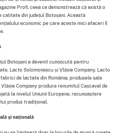
gazine Profi, ceea ce demonstrează că există o
calitate din județul Botoșani. Această
nțialului economic pe care aceste mici afaceri îl
e.
s
dețul Botoșani a devenit cunoscută pentru
ctate, Lacto Solomonescu și Vlăsie Company. Lacto
fabrici de lactate din România, produsele sale
a, Vlăsie Company produce renumitul Cașcaval de
jată la nivelul Uniunii Europene, recunoaștere
tui produs tradițional.
ală și națională
ni nu se limitează doar la locurile de muncă create