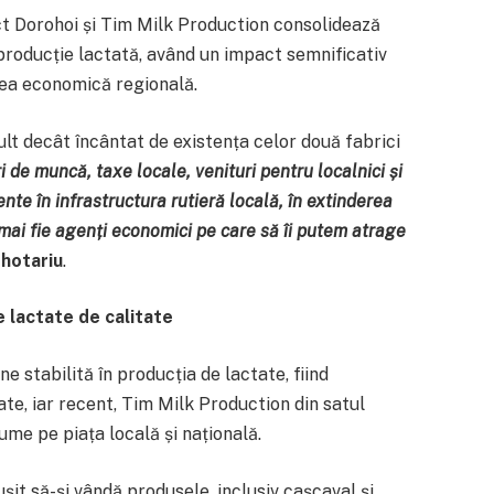
ct Dorohoi și Tim Milk Production consolidează
producție lactată, având un impact semnificativ
rea economică regională.
t decât încântat de existența celor două fabrici
 de muncă, taxe locale, venituri pentru localnici și
tente în infrastructura rutieră locală, în extinderea
 mai fie agenți economici pe care să îi putem atrage
hotariu
.
 lactate de calitate
e stabilită în producția de lactate, fiind
te, iar recent, Tim Milk Production din satul
ume pe piața locală și națională.
șit să-și vândă produsele, inclusiv cașcaval și