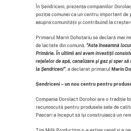
În Șendriceni, prezența companiilor Dorola
poziția comunei ca un centru important de 
asupra comunității și contribuind la crește
Primarul Marin Dohotariu se declară mai mul
de lactate din comună.
”Asta înseamnă locuri
Primărie. În ultimii ani avem investiții consis
rețelelor de apă, canalizare și gaz și sper să
la Șendriceni”
, a declarat primarul
Marin Do
Șendriceni – un nou centru pentru produse
Compania Dorolact Dorohoi are o tradiție bin
recunoscută pentru produsele sale de calita
Pascari a început să își construiască un ren
Tim Milk Production s-a extins rapid și a reu