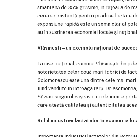
smântână de 35% grăsime, în rețeaua de ma
cerere constantă pentru produse lactate de 
expansiune rapidă este un semn clar al pote
au în susținerea economiei locale și național
Vlăsinești – un exemplu național de succe
La nivel național, comuna Vlăsinești din ju
notorietatea celor două mari fabrici de la
Solomonescu este una dintre cele mai mari 
fiind vândute în întreaga țară. De asemene
Săveni, singurul cașcaval cu denumire prote
care atestă calitatea și autenticitatea aces
Rolul industriei lactatelor în economia loc
Importanța industriei lactatelor din Botoșa