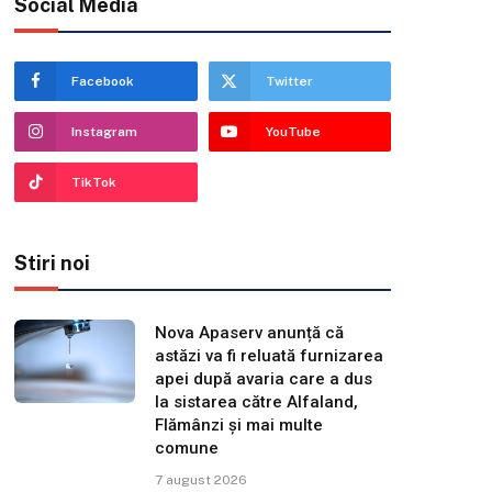
Social Media
Facebook
Twitter
Instagram
YouTube
TikTok
Stiri noi
Nova Apaserv anunță că
astăzi va fi reluată furnizarea
apei după avaria care a dus
la sistarea către Alfaland,
Flămânzi și mai multe
comune
7 august 2026