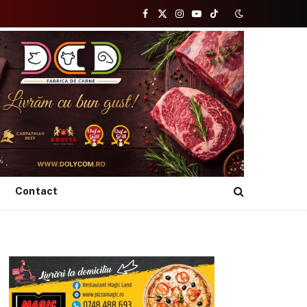
Facebook
X
Instagram
YouTube
TikTok
(Twitter)
Contact