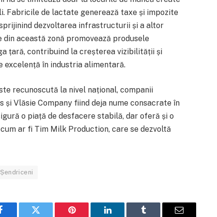
ali. Fabricile de lactate generează taxe și impozite
sprijinind dezvoltarea infrastructurii și a altor
e din această zonă promovează produsele
 țară, contribuind la creșterea vizibilității și
e excelență în industria alimentară.
ste recunoscută la nivel național, companii
 și Vlăsie Company fiind deja nume consacrate în
igură o piață de desfacere stabilă, dar oferă și o
 cum ar fi Tim Milk Production, care se dezvoltă
Șendriceni