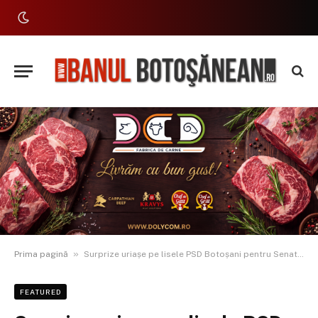
»
Prima pagină
Surprize uriașe pe lisele PSD Botoșani pentru Senat și Camera Deputaților
FEATURED