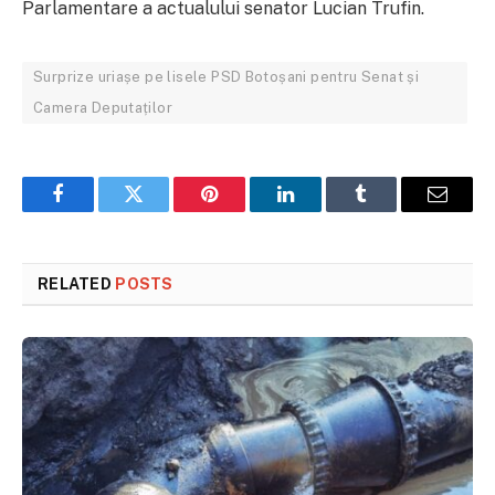
Parlamentare a actualului senator Lucian Trufin.
Surprize uriașe pe lisele PSD Botoșani pentru Senat și
Camera Deputaților
Facebook
Twitter
Pinterest
LinkedIn
Tumblr
Email
RELATED
POSTS