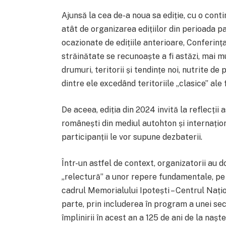
Ajunsă la cea de-a noua sa ediție, cu o cont
atât de organizarea edițiilor din perioada pan
ocazionate de edițiile anterioare, Conferința
străinătate se recunoaște a fi astăzi, mai m
drumuri, teritorii și tendințe noi, nutrite d
dintre ele excedând teritoriile „clasice” ale f
De aceea, ediția din 2024 invită la reflecții a
românești din mediul autohton și internațio
participanții le vor supune dezbaterii.
Într-un astfel de context, organizatorii au d
„relectură” a unor repere fundamentale, pe d
cadrul Memorialului Ipotești – Centrul Națio
parte, prin includerea în program a unei sec
împlinirii în acest an a 125 de ani de la naște