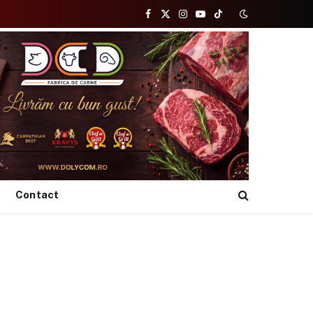
Facebook
X
Instagram
YouTube
TikTok
(Twitter)
Contact