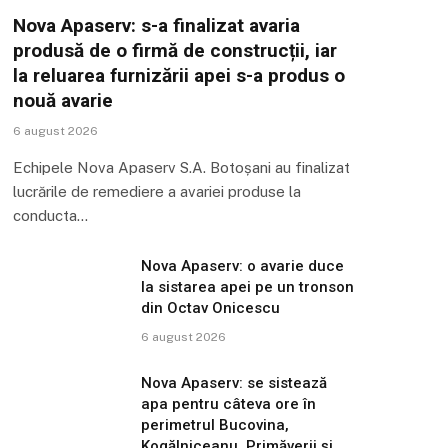
Nova Apaserv: s-a finalizat avaria
produsă de o firmă de construcții, iar
la reluarea furnizării apei s-a produs o
nouă avarie
6 august 2026
Echipele Nova Apaserv S.A. Botoșani au finalizat
lucrările de remediere a avariei produse la
conducta…
Nova Apaserv: o avarie duce
la sistarea apei pe un tronson
din Octav Onicescu
6 august 2026
Nova Apaserv: se sistează
apa pentru câteva ore în
perimetrul Bucovina,
Kogălniceanu, Primăverii și