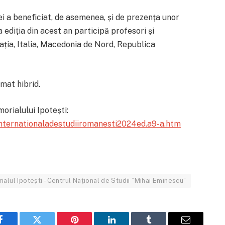
ței a beneficiat, de asemenea, și de prezența unor
a ediția din acest an participă profesori și
oația, Italia, Macedonia de Nord, Republica
rmat hibrid.
orialului Ipotești:
internationaladestudiiromanesti2024ed.a9-a.htm
alul Ipotești - Centrul Național de Studii ”Mihai Eminescu”