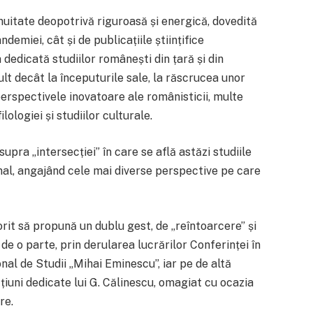
inuitate deopotrivă riguroasă și energică, dovedită
demiei, cât și de publicațiile științifice
 dedicată studiilor românești din țară și din
ult decât la începuturile sale, la răscrucea unor
e perspectivele inovatoare ale românisticii, multe
ilologiei și studiilor culturale.
supra „intersecției” în care se află astăzi studiile
nal, angajând cele mai diverse perspective pe care
orit să propună un dublu gest, de „reîntoarcere” și
e o parte, prin derularea lucrărilor Conferinței în
nal de Studii „Mihai Eminescu”, iar pe de altă
țiuni dedicate lui G. Călinescu, omagiat cu ocazia
re.