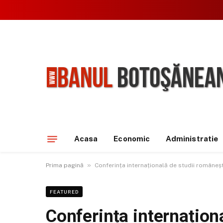
Acasa
Economic
Administratie
»
Prima pagină
Conferința internațională de studii româneșt
FEATURED
Conferința internațion