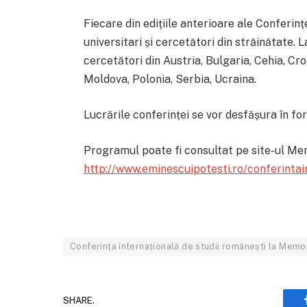
Fiecare din edițiile anterioare ale Conferin
universitari și cercetători din străinătate. L
cercetători din Austria, Bulgaria, Cehia, Cr
Moldova, Polonia, Serbia, Ucraina.
Lucrările conferinței se vor desfășura în fo
Programul poate fi consultat pe site-ul Mem
http://www.eminescuipotesti.ro/conferinta
Conferința internațională de studii românești la Memori
SHARE.