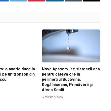
Facebook
Twitter
Pinterest
LinkedIn
Tumblr
Email
v: o avarie duce la
Nova Apaserv: se sistează apa
i pe un tronson din
pentru câteva ore în
escu
perimetrul Bucovina,
Kogălniceanu, Primăverii și
Aleea Școlii
6 august 2026