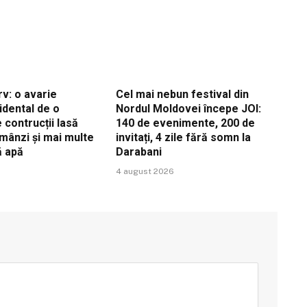
v: o avarie
Cel mai nebun festival din
idental de o
Nordul Moldovei începe JOI:
contrucții lasă
140 de evenimente, 200 de
ămânzi și mai multe
invitați, 4 zile fără somn la
ă apă
Darabani
4 august 2026