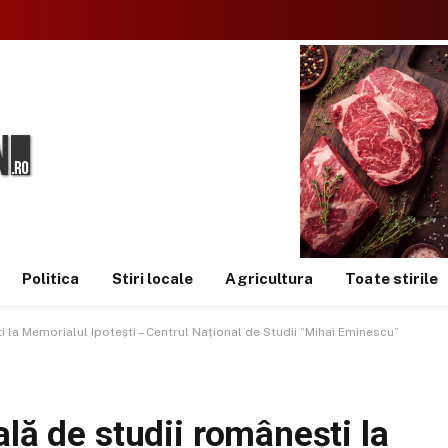
Politica
Stiri locale
Agricultura
Toate stirile
i la Memorialul Ipotești – Centrul Național de Studii ”Mihai Eminescu”
ală de studii românești la