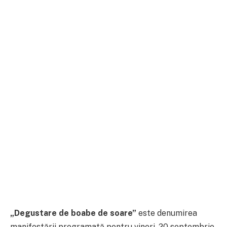
„Degustare de boabe de soare”
este denumirea
manifestării programată pentru vineri, 20 septembrie