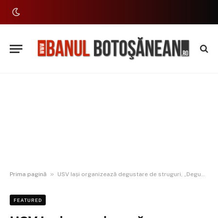
»
Prima pagină
USV Iași organizează degustare de struguri, „Degustare de boabe de soare”
FEATURED