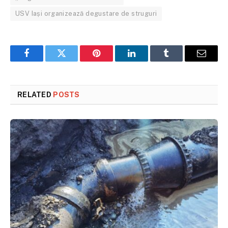
USV Iași organizează degustare de struguri
Facebook
Twitter
Pinterest
LinkedIn
Tumblr
Email
RELATED
POSTS