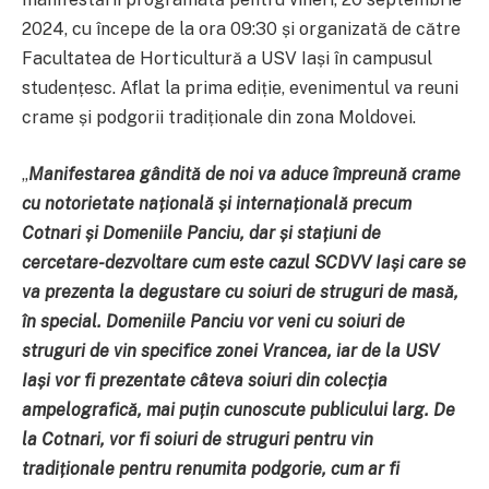
2024, cu începe de la ora 09:30 și organizată de către
Facultatea de Horticultură a USV Iași în campusul
studențesc. Aflat la prima ediție, evenimentul va reuni
crame și podgorii tradiționale din zona Moldovei.
„
Manifestarea gândită de noi va aduce împreună crame
cu notorietate națională și internațională precum
Cotnari și Domeniile Panciu, dar și stațiuni de
cercetare-dezvoltare cum este cazul SCDVV Iași care se
va prezenta la degustare cu soiuri de struguri de masă,
în special. Domeniile Panciu vor veni cu soiuri de
struguri de vin specifice zonei Vrancea, iar de la USV
Iași vor fi prezentate câteva soiuri din colecția
ampelografică, mai puțin cunoscute publicului larg. De
la Cotnari, vor fi soiuri de struguri pentru vin
tradiționale pentru renumita podgorie, cum ar fi