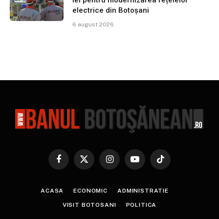
lei pentru modernizarea rețelelor
electrice din Botoșani
6 august 2026
Facebook
X
Instagram
YouTube
TikTok
(Twitter)
ACASA
ECONOMIC
ADMINISTRATIE
VISIT BOTOSANI
POLITICA