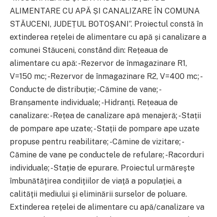
ALIMENTARE CU APĂ ȘI CANALIZARE ÎN COMUNA
STĂUCENI, JUDEȚUL BOTOȘANI”. Proiectul constă în
extinderea rețelei de alimentare cu apă și canalizare a
comunei Stăuceni, constând din: Rețeaua de
alimentare cu apă: -Rezervor de înmagazinare R1,
V=150 mc; -Rezervor de înmagazinare R2, V=400 mc; -
Conducte de distribuție; -Cămine de vane; -
Branșamente individuale; -Hidranți. Rețeaua de
canalizare: -Rețea de canalizare apă menajeră; -Stații
de pompare ape uzate; -Stații de pompare ape uzate
propuse pentru reabilitare; -Cămine de vizitare; -
Cămine de vane pe conductele de refulare; -Racorduri
individuale; -Stație de epurare. Proiectul urmăreşte
îmbunătăţirea condiţiilor de viaţă a populaţiei, a
calităţii mediului şi eliminării surselor de poluare.
Extinderea rețelei de alimentare cu apă/canalizare va