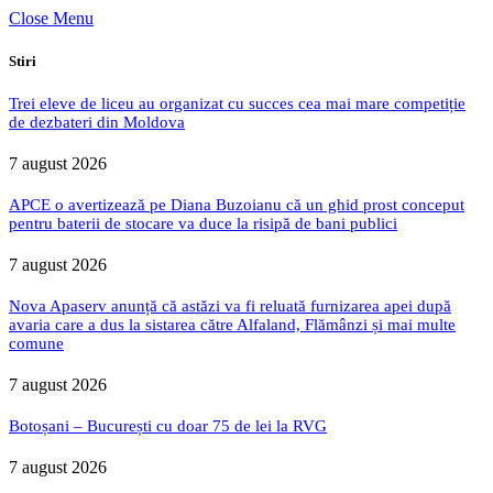
Close Menu
Stiri
Trei eleve de liceu au organizat cu succes cea mai mare competiție
de dezbateri din Moldova
7 august 2026
APCE o avertizează pe Diana Buzoianu că un ghid prost conceput
pentru baterii de stocare va duce la risipă de bani publici
7 august 2026
Nova Apaserv anunță că astăzi va fi reluată furnizarea apei după
avaria care a dus la sistarea către Alfaland, Flămânzi și mai multe
comune
7 august 2026
Botoșani – București cu doar 75 de lei la RVG
7 august 2026