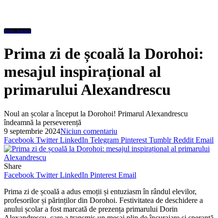
Stiri locale
Prima zi de școală la Dorohoi:
mesajul inspirațional al
primarului Alexandrescu
Noul an școlar a început la Dorohoi! Primarul Alexandrescu
îndeamnă la perseverență
9 septembrie 2024
Niciun comentariu
Facebook
Twitter
LinkedIn
Telegram
Pinterest
Tumblr
Reddit
Email
Share
Facebook
Twitter
LinkedIn
Pinterest
Email
Prima zi de școală a adus emoții și entuziasm în rândul elevilor,
profesorilor și părinților din Dorohoi. Festivitatea de deschidere a
anului școlar a fost marcată de prezența primarului Dorin
Alexandrescu, care a transmis un mesaj plin de încurajare și speranță