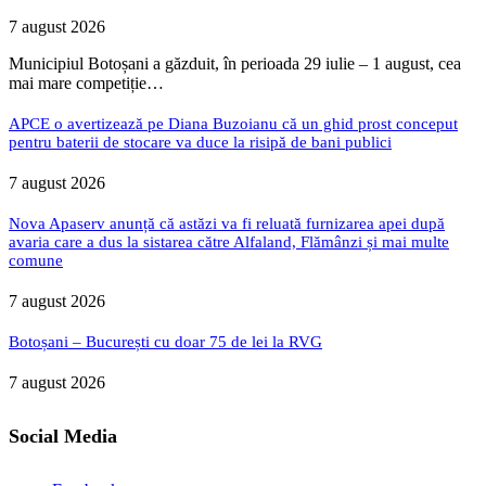
7 august 2026
Municipiul Botoșani a găzduit, în perioada 29 iulie – 1 august, cea
mai mare competiție…
APCE o avertizează pe Diana Buzoianu că un ghid prost conceput
pentru baterii de stocare va duce la risipă de bani publici
7 august 2026
Nova Apaserv anunță că astăzi va fi reluată furnizarea apei după
avaria care a dus la sistarea către Alfaland, Flămânzi și mai multe
comune
7 august 2026
Botoșani – București cu doar 75 de lei la RVG
7 august 2026
Social Media