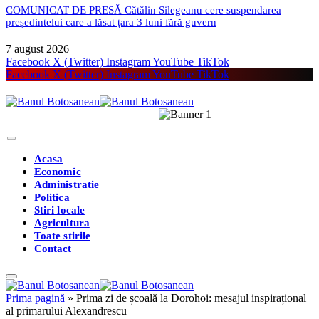
COMUNICAT DE PRESĂ Cătălin Silegeanu cere suspendarea
președintelui care a lăsat țara 3 luni fără guvern
7 august 2026
Facebook
X (Twitter)
Instagram
YouTube
TikTok
Facebook
X (Twitter)
Instagram
YouTube
TikTok
Acasa
Economic
Administratie
Politica
Stiri locale
Agricultura
Toate stirile
Contact
Prima pagină
»
Prima zi de școală la Dorohoi: mesajul inspirațional
al primarului Alexandrescu