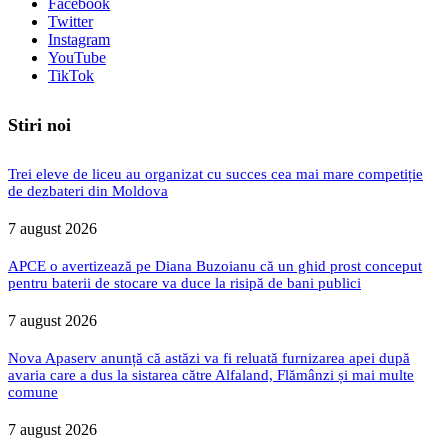
Facebook
Twitter
Instagram
YouTube
TikTok
Stiri noi
Trei eleve de liceu au organizat cu succes cea mai mare competiție
de dezbateri din Moldova
7 august 2026
APCE o avertizează pe Diana Buzoianu că un ghid prost conceput
pentru baterii de stocare va duce la risipă de bani publici
7 august 2026
Nova Apaserv anunță că astăzi va fi reluată furnizarea apei după
avaria care a dus la sistarea către Alfaland, Flămânzi și mai multe
comune
7 august 2026