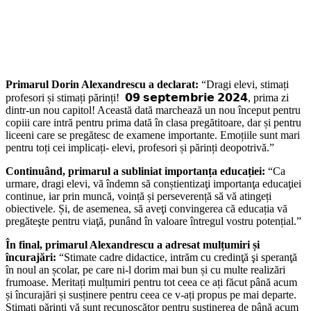
Primarul Dorin Alexandrescu a declarat:
“Dragi elevi, stimați
profesori și stimați părinți! 𝟬𝟵 𝘀𝗲𝗽𝘁𝗲𝗺𝗯𝗿𝗶𝗲 𝟮𝟬𝟮𝟰, prima zi
dintr-un nou capitol! Această dată marchează un nou început pentru
copiii care intră pentru prima dată în clasa pregătitoare, dar și pentru
liceeni care se pregătesc de examene importante. Emoțiile sunt mari
pentru toți cei implicați- elevi, profesori și părinți deopotrivă.”
Continuând, primarul a subliniat importanța educației:
“Ca
urmare, dragi elevi, vă îndemn să conștientizaţi importanţa educaţiei
continue, iar prin muncă, voință și perseverență să vă atingeți
obiectivele. Și, de asemenea, să aveţi convingerea că educația vă
pregăteşte pentru viaţă, punând în valoare întregul vostru potențial.”
În final, primarul Alexandrescu a adresat mulțumiri și
încurajări:
“Stimate cadre didactice, intrăm cu credinţă şi speranţă
în noul an școlar, pe care ni-l dorim mai bun și cu multe realizări
frumoase. Meritați mulțumiri pentru tot ceea ce ați făcut până acum
și încurajări și susținere pentru ceea ce v-ați propus pe mai departe.
Stimați părinți vă sunt recunoscător pentru susținerea de până acum