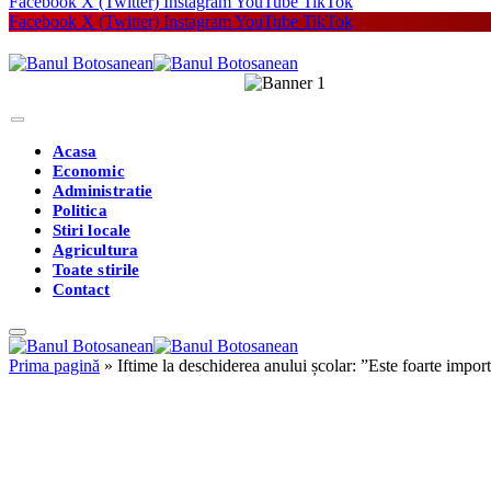
Facebook
X (Twitter)
Instagram
YouTube
TikTok
Facebook
X (Twitter)
Instagram
YouTube
TikTok
Acasa
Economic
Administratie
Politica
Stiri locale
Agricultura
Toate stirile
Contact
Prima pagină
»
Iftime la deschiderea anului școlar: ”Este foarte impor