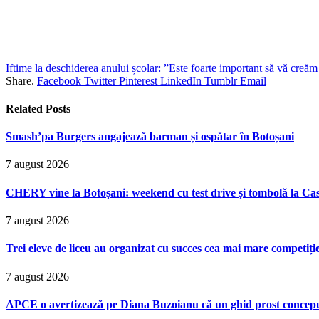
Iftime la deschiderea anului școlar: ”Este foarte important să vă creăm
Share.
Facebook
Twitter
Pinterest
LinkedIn
Tumblr
Email
Related
Posts
Smash’pa Burgers angajează barman și ospătar în Botoșani
7 august 2026
CHERY vine la Botoșani: weekend cu test drive și tombolă la Ca
7 august 2026
Trei eleve de liceu au organizat cu succes cea mai mare competiț
7 august 2026
APCE o avertizează pe Diana Buzoianu că un ghid prost conceput p