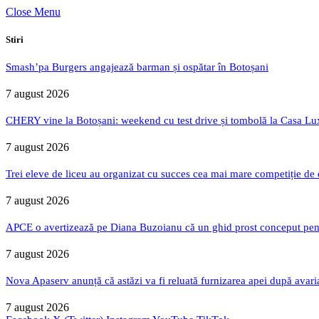
Close Menu
Stiri
Smash’pa Burgers angajează barman și ospătar în Botoșani
7 august 2026
CHERY vine la Botoșani: weekend cu test drive și tombolă la Casa Lu
7 august 2026
Trei eleve de liceu au organizat cu succes cea mai mare competiție de
7 august 2026
APCE o avertizează pe Diana Buzoianu că un ghid prost conceput pentru
7 august 2026
Nova Apaserv anunță că astăzi va fi reluată furnizarea apei după avari
7 august 2026