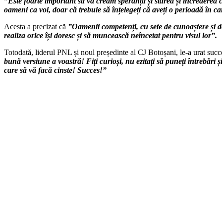
”Este foarte important să vă creăm speranța și starea și încrederea c
oameni ca voi, doar că trebuie să înțelegeți că aveți o perioadă în ca
Acesta a precizat că
”
Oamenii competenți, cu sete de cunoaștere și do
realiza orice își doresc și să muncească neîncetat pentru visul lor
”.
Totodată, liderul PNL și noul președinte al CJ Botoșani, le-a urat succ
bună versiune a voastră! Fiți curioși, nu ezitați să puneți întrebări 
care să vă facă cinste! Succes!
”