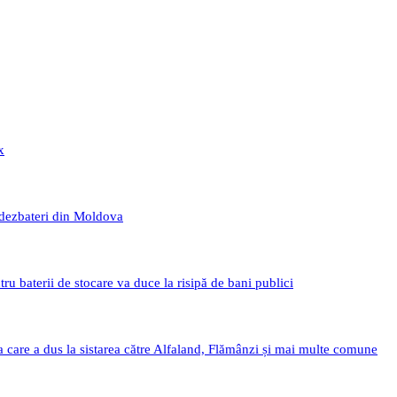
x
 dezbateri din Moldova
 baterii de stocare va duce la risipă de bani publici
a care a dus la sistarea către Alfaland, Flămânzi și mai multe comune