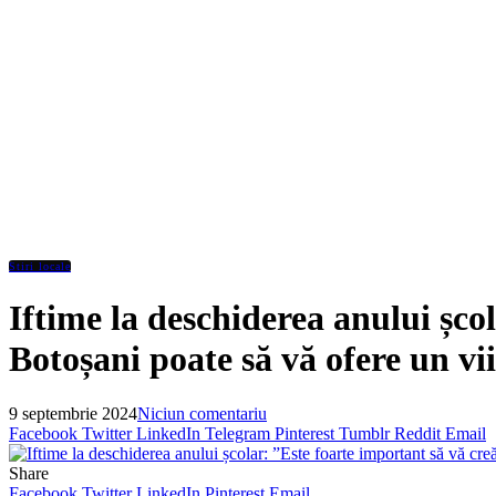
Stiri locale
Iftime la deschiderea anului șco
Botoșani poate să vă ofere un vi
9 septembrie 2024
Niciun comentariu
Facebook
Twitter
LinkedIn
Telegram
Pinterest
Tumblr
Reddit
Email
Share
Facebook
Twitter
LinkedIn
Pinterest
Email