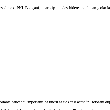
președinte al PNL Botoșani, a participat la deschiderea noului an școlar l
ortanța educației, importanța ca tinerii să fie atrași acasă în Botoșani dup