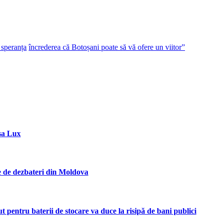
 speranța
încrederea că Botoșani poate să vă ofere un viitor”
sa Lux
ie de dezbateri din Moldova
entru baterii de stocare va duce la risipă de bani publici