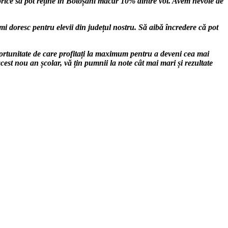
 orice să pot reține în Botoșani măcar 10% dintre voi.
Avem nevoie de
i doresc pentru elevii din județul nostru. Să aibă încredere că pot
oportunitate de care profitați la maximum pentru a deveni cea mai
acest nou an școlar, vă țin pumnii la note cât mai mari și rezultate