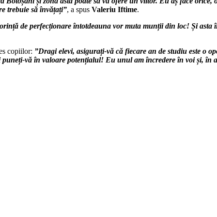
ă Botoșani și zona asta poate să vă ofere un viitor. Eu a
ș face orice,
re trebuie să învățați”
, a spus
Valeriu Iftime
.
rință de perfecționare întotdeauna vor muta munții din loc! Și asta îm
es copiilor:
”
Dragi elevi, asigurați-vă că fiecare an de studiu este o 
și puneți-vă în valoare potențialul! Eu unul am încredere în voi și, în 