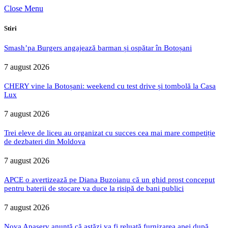
Close Menu
Stiri
Smash’pa Burgers angajează barman și ospătar în Botoșani
7 august 2026
CHERY vine la Botoșani: weekend cu test drive și tombolă la Casa
Lux
7 august 2026
Trei eleve de liceu au organizat cu succes cea mai mare competiție
de dezbateri din Moldova
7 august 2026
APCE o avertizează pe Diana Buzoianu că un ghid prost conceput
pentru baterii de stocare va duce la risipă de bani publici
7 august 2026
Nova Apaserv anunță că astăzi va fi reluată furnizarea apei după