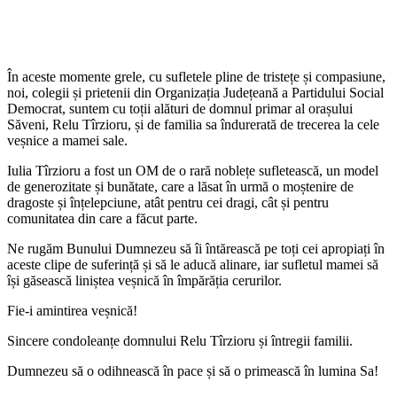
În aceste momente grele, cu sufletele pline de tristețe și compasiune,
noi, colegii și prietenii din Organizația Județeană a Partidului Social
Democrat, suntem cu toții alături de domnul primar al orașului
Săveni, Relu Tîrzioru, și de familia sa îndurerată de trecerea la cele
veșnice a mamei sale.
Iulia Tîrzioru a fost un OM de o rară noblețe sufletească, un model
de generozitate și bunătate, care a lăsat în urmă o moștenire de
dragoste și înțelepciune, atât pentru cei dragi, cât și pentru
comunitatea din care a făcut parte.
Ne rugăm Bunului Dumnezeu să îi întărească pe toți cei apropiați în
aceste clipe de suferință și să le aducă alinare, iar sufletul mamei să
își găsească liniștea veșnică în împărăția cerurilor.
Fie-i amintirea veșnică!
Sincere condoleanțe domnului Relu Tîrzioru și întregii familii.
Dumnezeu să o odihnească în pace și să o primească în lumina Sa!