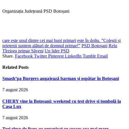
Organizația Județeană PSD Botoșani
care este unul dintre cei mai buni primari
este în doliu. ”Colegii și
prietenii suntem alături de domnul primar!”
PSD Botoșani
Relu
Tîrzioru primar Săveni
Un lider PSD
Share.
Facebook
Twitter
Pinterest
LinkedIn
Tumblr
Email
Related
Posts
Smash’pa Burgers angajează barman și ospătar în Botoșani
7 august 2026
CHERY vine la Botoșani: weekend cu test drive și tombolă la
Casa Lux
7 august 2026
Trei eleve de liceu au organizat cu succes cea mai mare