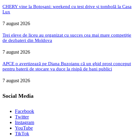
CHERY vine la Botoșani: weekend cu test drive și tombolă la Casa
Lux
7 august 2026
Trei eleve de liceu au organizat cu succes cea mai mare competiție
de dezbateri din Moldova
7 august 2026
APCE o avertizează pe Diana Buzoianu că un ghid prost conceput
pentru baterii de stocare va duce la risipă de bani publici
7 august 2026
Social Media
Facebook
Twitter
Instagram
YouTube
TikTok