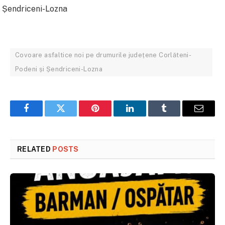
Covoare asfaltice noi pe drumurile județene Corlăteni-
Podeni și Șendriceni-Lozna
Facebook
Twitter
Pinterest
LinkedIn
Tumblr
Email
RELATED
POSTS