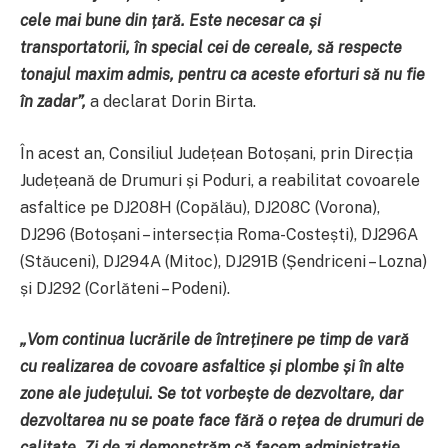
cele mai bune din țară. Este necesar ca și
transportatorii, în special cei de cereale, să respecte
tonajul maxim admis, pentru ca aceste eforturi să nu fie
în zadar”,
a declarat Dorin Birta.
În acest an, Consiliul Județean Botoșani, prin Direcția
Județeană de Drumuri și Poduri, a reabilitat covoarele
asfaltice pe DJ208H (Copălău), DJ208C (Vorona),
DJ296 (Botoșani – intersecția Roma-Costești), DJ296A
(Stăuceni), DJ294A (Mitoc), DJ291B (Șendriceni – Lozna)
și DJ292 (Corlăteni – Podeni).
„Vom continua lucrările de întreținere pe timp de vară
cu realizarea de covoare asfaltice și plombe și în alte
zone ale județului. Se tot vorbește de dezvoltare, dar
dezvoltarea nu se poate face fără o rețea de drumuri de
calitate. Zi de zi demonstrăm că facem administrație