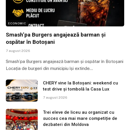
ECONOMIC
Smash’pa Burgers angajează barman și
ospătar în Botoșani
7 august 2026
Smash’pa Burgers angajează barman și ospătar în Botoșani
Locația de burgeri din municipiu își extinde…
CHERY vine la Botoșani: weekend cu
test drive și tombolă la Casa Lux
7 august 2026
Trei eleve de liceu au organizat cu
succes cea mai mare competiție de
dezbateri din Moldova