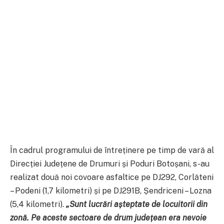
În cadrul programului de întreținere pe timp de vară al
Direcției Județene de Drumuri și Poduri Botoșani, s-au
realizat două noi covoare asfaltice pe DJ292, Corlăteni
– Podeni (1,7 kilometri) și pe DJ291B, Șendriceni – Lozna
(5,4 kilometri).
„Sunt lucrări așteptate de locuitorii din
zonă. Pe aceste sectoare de drum județean era nevoie