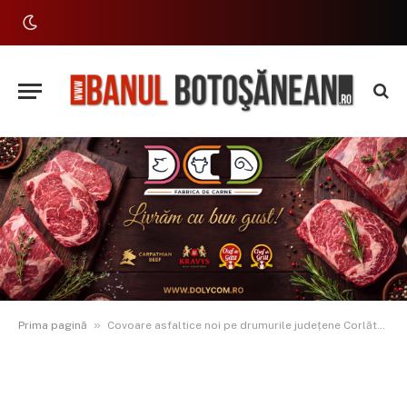
»
Prima pagină
Covoare asfaltice noi pe drumurile județene Corlăteni-Podeni și Șendriceni-Lozna