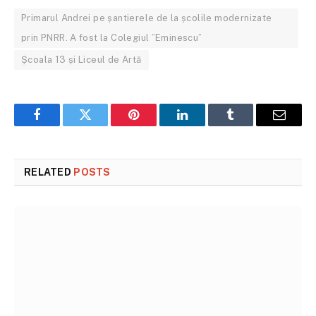
Primarul Andrei pe șantierele de la școlile modernizate
prin PNRR. A fost la Colegiul ”Eminescu”
Școala 13 și Liceul de Artă
Facebook
Twitter
Pinterest
LinkedIn
Tumblr
Email
RELATED
POSTS