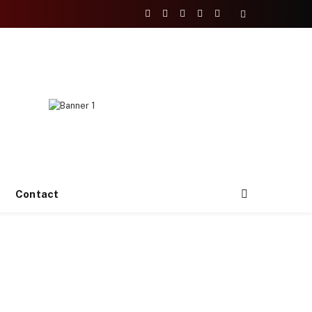
Facebook
X
Instagram
YouTube
TikTok
(Twitter)
Contact