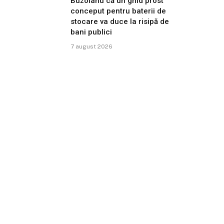
Buzoianu că un ghid prost
conceput pentru baterii de
stocare va duce la risipă de
bani publici
7 august 2026