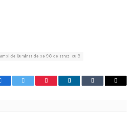
ămpi de iluminat de pe 98 de străzi cu 8
Facebook
Twitter
Pinterest
LinkedIn
Tumblr
Email