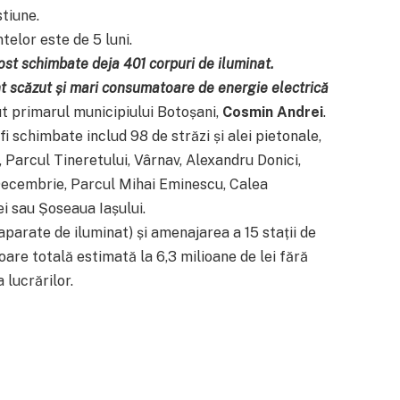
stiune.
elor este de 5 luni.
fost schimbate deja 401 corpuri de iluminat.
t scăzut și mari consumatoare de energie electrică
nut primarul municipiului Botoșani,
Cosmin Andrei
.
 schimbate includ 98 de străzi și alei pietonale,
 Parcul Tineretului, Vârnav, Alexandru Donici,
1 Decembrie, Parcul Mihai Eminescu, Calea
i sau Șoseaua Iașului.
aparate de iluminat) și amenajarea a 15 stații de
oare totală estimată la 6,3 milioane de lei fără
 lucrărilor.