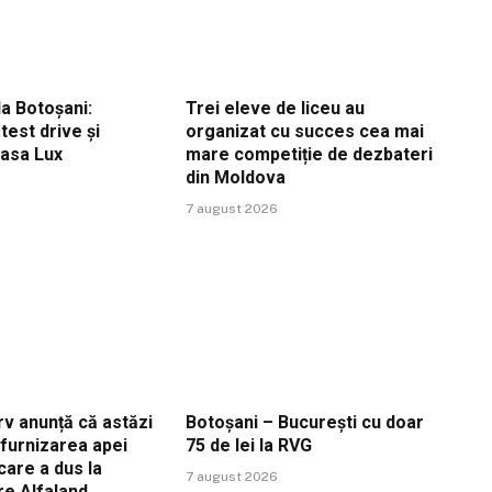
a Botoșani:
Trei eleve de liceu au
est drive și
organizat cu succes cea mai
Casa Lux
mare competiție de dezbateri
din Moldova
7 august 2026
v anunță că astăzi
Botoșani – București cu doar
ă furnizarea apei
75 de lei la RVG
care a dus la
7 august 2026
re Alfaland,