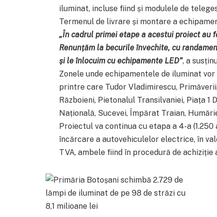
iluminat, incluse fiind și modulele de telege
Termenul de livrare și montare a echipament
„În cadrul primei etape a acestui proiect au 
Renunțăm la becurile învechite, cu randamen
și le înlocuim cu echipamente LED”
, a susți
Zonele unde echipamentele de iluminat vor fi
printre care Tudor Vladimirescu, Primăverii,
Războieni, Pietonalul Transilvaniei, Piața 
Națională, Sucevei, Împărat Traian, Humărie
Proiectul va continua cu etapa a 4-a (1.250 
încărcare a autovehiculelor electrice, în val
TVA, ambele fiind în procedură de achiziție a