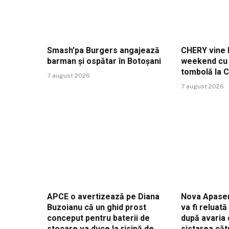
Smash’pa Burgers angajează
CHERY vine l
barman și ospătar în Botoșani
weekend cu t
tombolă la 
7 august 2026
7 august 2026
APCE o avertizează pe Diana
Nova Apaser
Buzoianu că un ghid prost
va fi reluat
conceput pentru baterii de
după avaria 
stocare va duce la risipă de
sistarea căt