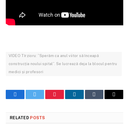
VIDEO Tîrzioru: ”Sperăm ca anul viitor să înceapă
construcția noului spital”. Se lucrează deja la blocul pentru
medici și profesori
Facebook
Twitter
Pinterest
LinkedIn
Tumblr
Email
RELATED
POSTS