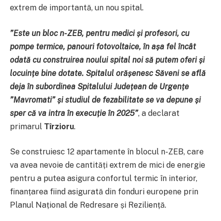
extrem de importantă, un nou spital.
”Este un bloc n-ZEB, pentru medici și profesori, cu
pompe termice, panouri fotovoltaice, în așa fel încât
odată cu construirea noului spital noi să putem oferi și
locuințe bine dotate. Spitalul orășenesc Săveni se află
deja în subordinea Spitalului Județean de Urgențe
”Mavromati” și studiul de fezabilitate se va depune și
sper că va intra în execuție în 2025”
, a declarat
primarul
Tîrzioru
.
Se construiesc 12 apartamente în blocul n-ZEB, care
va avea nevoie de cantități extrem de mici de energie
pentru a putea asigura confortul termic în interior,
finanțarea fiind asigurată din fonduri europene prin
Planul Național de Redresare și Reziliență.