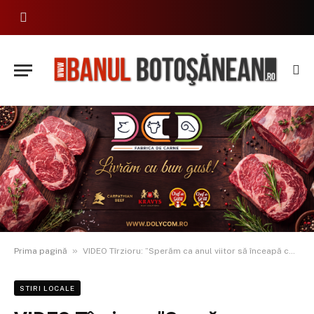
»
Prima pagină
VIDEO Tîrzioru: ”Sperăm ca anul viitor să înceapă construcția noului spital”. Se lucrează deja la blocul pentru medici și profesori
STIRI LOCALE