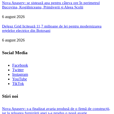
Nova Apaserv: se sistează apa pentru câteva ore în perimetrul
Bucovina, Kogălniceanu, Primăverii și Aleea Școlii
6 august 2026
Delgaz Grid licitează 11,7 milioane de lei pentru modernizarea
rețelelor electrice din Botoșani
6 august 2026
Social Media
Facebook
Twitter
Instagram
YouTube
TikTok
Stiri noi
Nova Apaserv: s-a finalizat avaria produsă de o firmă de construcții,
iar la reluarea furnizării apei s-a produs o nouă avarie