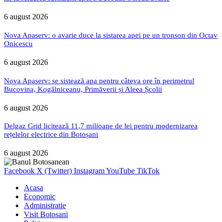
6 august 2026
Nova Apaserv: o avarie duce la sistarea apei pe un tronson din Octav
Onicescu
6 august 2026
Nova Apaserv: se sistează apa pentru câteva ore în perimetrul
Bucovina, Kogălniceanu, Primăverii și Aleea Școlii
6 august 2026
Delgaz Grid licitează 11,7 milioane de lei pentru modernizarea
rețelelor electrice din Botoșani
6 august 2026
Facebook
X (Twitter)
Instagram
YouTube
TikTok
Acasa
Economic
Administratie
Visit Botosani