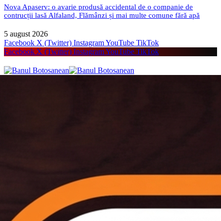
Nova Apaserv: o avarie produsă accidental de o companie de
contrucții lasă Alfaland, Flămânzi și mai multe comune fără apă
5 august 2026
Facebook
X (Twitter)
Instagram
YouTube
TikTok
Facebook
X (Twitter)
Instagram
YouTube
TikTok