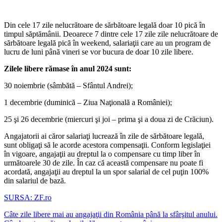
Din cele 17 zile nelucrătoare de sărbătoare legală doar 10 pică în
timpul săptămânii. Deoarece 7 dintre cele 17 zile zile nelucrătoare de
sărbătoare legală pică în weekend, salariaţii care au un program de
lucru de luni până vineri se vor bucura de doar 10 zile libere.
Zilele libere rămase în anul 2024 sunt:
30 noiembrie (sâmbătă – Sfântul Andrei);
1 decembrie (duminică – Ziua Naţională a României);
25 şi 26 decembrie (miercuri şi joi – prima şi a doua zi de Crăciun).
Angajatorii ai căror salariaţi lucrează în zile de sărbătoare legală,
sunt obligaţi să le acorde acestora compensaţii. Conform legislaţiei
în vigoare, angajaţii au dreptul la o compensare cu timp liber în
următoarele 30 de zile. În caz că această compensare nu poate fi
acordată, angajaţii au dreptul la un spor salarial de cel puţin 100%
din salariul de bază.
SURSA: ZF.ro
Câte zile libere mai au angajaţii din România până la sfârşitul anului.