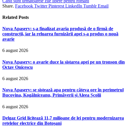
Când sunt următoarele zile libere pentru români
Share.
Facebook
Twitter
Pinterest
LinkedIn
Tumblr
Email
Related
Posts
Nova Apaserv: s-a finalizat avaria produsă de o firmă de
construcții, iar la reluarea furnizării apei s-a produs o nouă
avarie
6 august 2026
Nova Apaserv: o avarie duce la sistarea apei pe un tronson din
Octav Onicescu
6 august 2026
Nova Apaserv: se sistează apa pentru câteva ore în perimetrul
Bucovina, Kogălniceanu, Primăverii și Aleea Școlii
6 august 2026
Delgaz Grid licitează 11,7 milioane de lei pentru modernizarea
rețelelor electrice din Botoșani