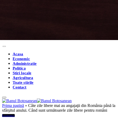
Acasa
Economic
Administratie
Politica
Stiri locale
Agricultura
Toate stirile
Contact
Prima pagină
»
Câte zile libere mai au angajaţii din România până la
sfârşitul anului. Când sunt următoarele zile libere pentru români
Economic