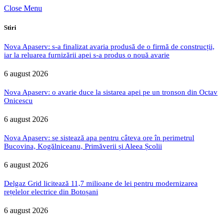
Close Menu
Stiri
Nova Apaserv: s-a finalizat avaria produsă de o firmă de construcții,
iar la reluarea furnizării apei s-a produs o nouă avarie
6 august 2026
Nova Apaserv: o avarie duce la sistarea apei pe un tronson din Octav
Onicescu
6 august 2026
Nova Apaserv: se sistează apa pentru câteva ore în perimetrul
Bucovina, Kogălniceanu, Primăverii și Aleea Școlii
6 august 2026
Delgaz Grid licitează 11,7 milioane de lei pentru modernizarea
rețelelor electrice din Botoșani
6 august 2026