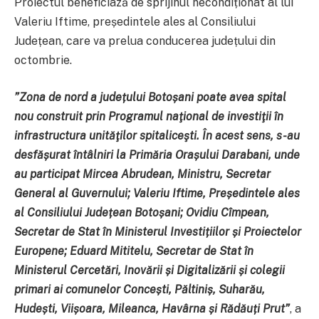
Proiectul beneficiază de sprijinul necondiționat al lui
Valeriu Iftime, președintele ales al Consiliului
Județean, care va prelua conducerea județului din
octombrie.
”
Zona de nord a județului Botoșani poate avea spital
nou construit prin Programul naţional de investiţii în
infrastructura unităţilor spitaliceşti.
În acest sens, s-au
desfășurat întâlniri la Primăria Orașului Darabani, unde
au participat Mircea Abrudean, Ministru, Secretar
General al Guvernului; Valeriu Iftime, Președintele ales
al Consiliului Județean Botoșani; Ovidiu Cîmpean,
Secretar de Stat în Ministerul Investițiilor și Proiectelor
Europene; Eduard Mititelu, Secretar de Stat în
Ministerul Cercetări, Inovării și Digitalizării și colegii
primari ai comunelor Concești, Păltiniș, Suharău,
Hudești, Viișoara, Mileanca, Havârna și Rădăuți Prut
”
, a