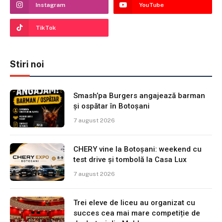
Instagram
YouTube
TikTok
Stiri noi
Smash’pa Burgers angajează barman
și ospătar în Botoșani
7 august 2026
CHERY vine la Botoșani: weekend cu
test drive și tombolă la Casa Lux
7 august 2026
Trei eleve de liceu au organizat cu
succes cea mai mare competiție de