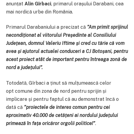
anunțat
Alin Gîrbaci
, primarul orașului Darabani, cea
mai nordică urbe din România.
Primarul Darabaniului a precizat că
”A
m primit sprijinul
necondiționat al viitorului Președinte al Consiliului
Județean, domnul Valeriu Iftime și cred cu tărie că vom
avea și ajutorul actualei conduceri a CJ Botoșani, pentru
acest proiect atât de important pentru întreaga zonă de
nord a județului
”
.
Totodată, Gîrbaci a ținut să mulțumească celor
opt comune din zona de nord pentru sprijin și
implicare și pentru faptul că au demonstrat încă o
dată că
”
proiectele de interes comun pentru cei
aproximativ 40.000 de cetățeni ai nordului județului
primează în fața oricăror orgolii politice!
”
.