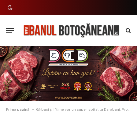
»
Prima pagină
Gîrbaci și Iftime vor un super-spital la Darabani. Proiectul va deservi 40.000 de cetățeni. ”Primează în fața oricăror orgolii politice!”